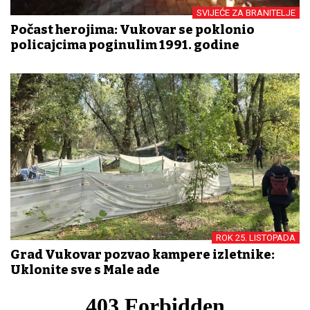
SVIJEĆE ZA BRANITELJE
Počast herojima: Vukovar se poklonio
policajcima poginulim 1991. godine
ROK 25. LISTOPADA
Grad Vukovar pozvao kampere izletnike:
Uklonite sve s Male ade