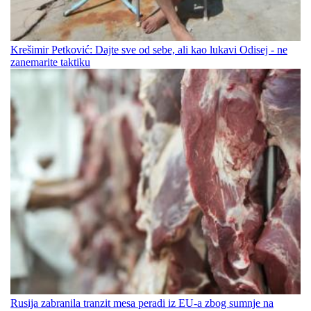
Krešimir Petković: Dajte sve od sebe, ali kao lukavi Odisej - ne
zanemarite taktiku
Rusija zabranila tranzit mesa peradi iz EU-a zbog sumnje na