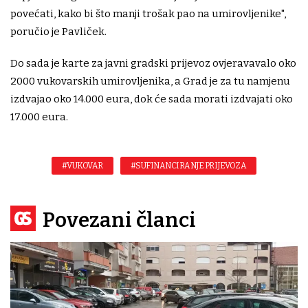
povećati, kako bi što manji trošak pao na umirovljenike",
poručio je Pavliček.
Do sada je karte za javni gradski prijevoz ovjeravavalo oko
2000 vukovarskih umirovljenika, a Grad je za tu namjenu
izdvajao oko 14.000 eura, dok će sada morati izdvajati oko
17.000 eura.
#VUKOVAR
#SUFINANCIRANJE PRIJEVOZA
Povezani članci