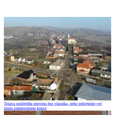
Trnava naslijedila imovinu bez vlasnika, neke nekretnine već
imaju zainteresirane kupce