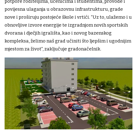
potpore roditeljima, učenicima i studentima, provode i
povijesna ulaganja u obrazovnu infrastrukturu, grade
nove i proširuju postojeće škole i vrtići. “Uz to, ulažemo i u
obnovljive izvore energije te izgradnjom novih sportskih
dvorana i dječjih igrališta, kao i novog bazenskog
kompleksa, želimo naš grad učiniti što ljepšim i ugodnijim
mjestom za život”, zaključuje gradonačelnik.