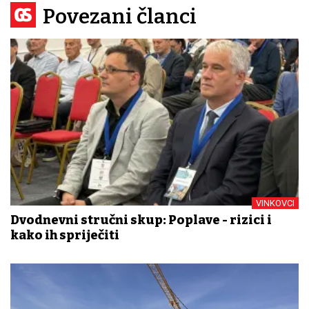
Povezani članci
VINKOVCI
Dvodnevni stručni skup: Poplave - rizici i
kako ih spriječiti