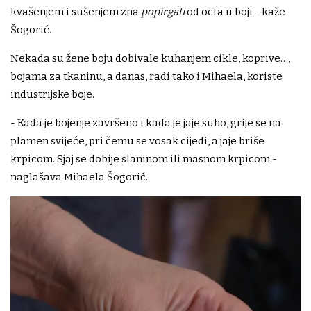
kvašenjem i sušenjem zna
popirgati
od octa u boji - kaže
Šogorić.
Nekada su žene boju dobivale kuhanjem cikle, koprive…,
bojama za tkaninu, a danas, radi tako i Mihaela, koriste
industrijske boje.
- Kada je bojenje završeno i kada je jaje suho, grije se na
plamen svijeće, pri čemu se vosak cijedi, a jaje briše
krpicom. Sjaj se dobije slaninom ili masnom krpicom -
naglašava Mihaela Šogorić.