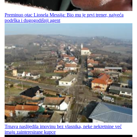
Preminuo otac Lionela Messija: Bio mu je prvi trener, najveća
podrška i dugogodišnji agent
Trnava naslijedila imovinu bez vlasnika, neke nekretnine već
imaju zainteresirane kupce