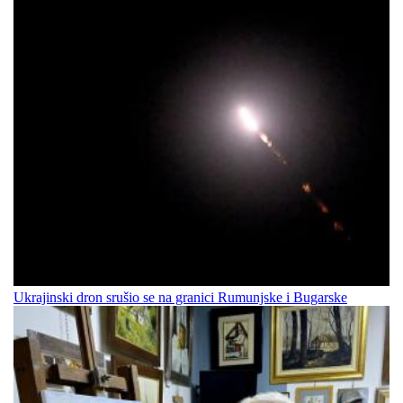
Ukrajinski dron srušio se na granici Rumunjske i Bugarske