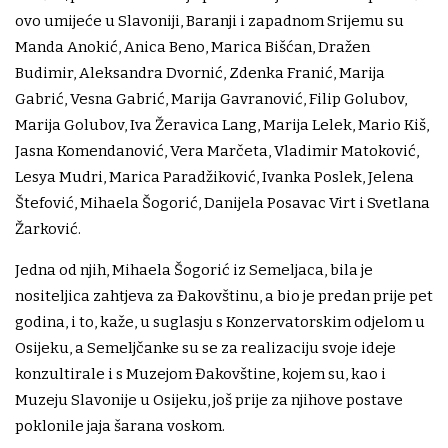
ovo umijeće u Slavoniji, Baranji i zapadnom Srijemu su
Manda Anokić, Anica Beno, Marica Bišćan, Dražen
Budimir, Aleksandra Dvornić, Zdenka Franić, Marija
Gabrić, Vesna Gabrić, Marija Gavranović, Filip Golubov,
Marija Golubov, Iva Žeravica Lang, Marija Lelek, Mario Kiš,
Jasna Komendanović, Vera Marčeta, Vladimir Matoković,
Lesya Mudri, Marica Paradžiković, Ivanka Poslek, Jelena
Štefović, Mihaela Šogorić, Danijela Posavac Virt i Svetlana
Žarković.
Jedna od njih, Mihaela Šogorić iz Semeljaca, bila je
nositeljica zahtjeva za Đakovštinu, a bio je predan prije pet
godina, i to, kaže, u suglasju s Konzervatorskim odjelom u
Osijeku, a Semeljčanke su se za realizaciju svoje ideje
konzultirale i s Muzejom Đakovštine, kojem su, kao i
Muzeju Slavonije u Osijeku, još prije za njihove postave
poklonile jaja šarana voskom.