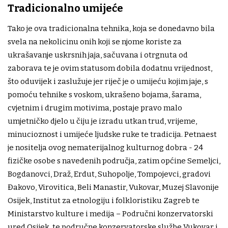
Tradicionalno umijeće
Tako je ova tradicionalna tehnika, koja se donedavno bila
svela na nekolicinu onih koji se njome koriste za
ukrašavanje uskrsnih jaja, sačuvana i otrgnuta od
zaborava te je ovim statusom dobila dodatnu vrijednost,
što oduvijek i zaslužuje jer riječ je o umijeću kojim jaje, s
pomoću tehnike s voskom, ukrašeno bojama, šarama,
cvjetnim i drugim motivima, postaje pravo malo
umjetničko djelo u čiju je izradu utkan trud, vrijeme,
minucioznost i umijeće ljudske ruke te tradicija. Petnaest
je nositelja ovog nematerijalnog kulturnog dobra - 24
fizičke osobe s navedenih područja, zatim općine Semeljci,
Bogdanovci, Draž, Erdut, Suhopolje, Tompojevci, gradovi
Đakovo, Virovitica, Beli Manastir, Vukovar, Muzej Slavonije
Osijek, Institut za etnologiju i folkloristiku Zagreb te
Ministarstvo kulture i medija – Područni konzervatorski
ured Osijek, te područne konzervatorske službe Vukovar i