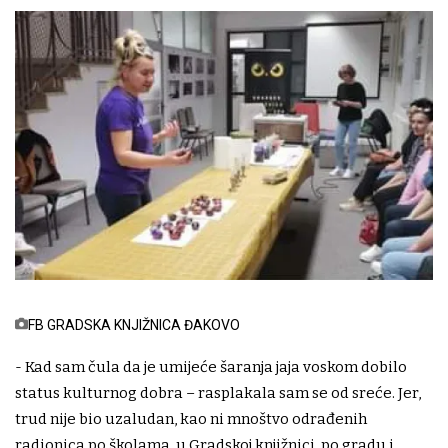
FB GRADSKA KNJIŽNICA ĐAKOVO
- Kad sam čula da je umijeće šaranja jaja voskom dobilo
status kulturnog dobra – rasplakala sam se od sreće. Jer,
trud nije bio uzaludan, kao ni mnoštvo odrađenih
radionica po školama, u Gradskoj knjižnici, po gradu i