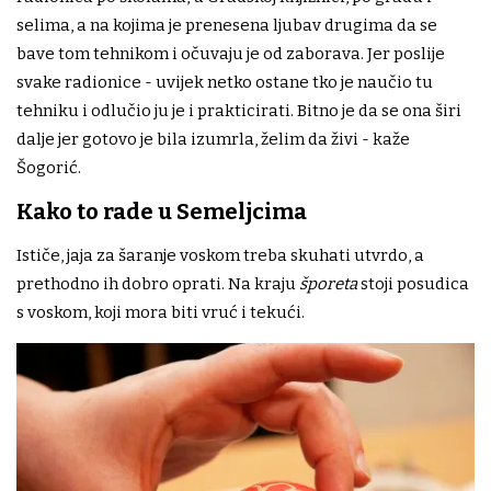
selima, a na kojima je prenesena ljubav drugima da se
bave tom tehnikom i očuvaju je od zaborava. Jer poslije
svake radionice - uvijek netko ostane tko je naučio tu
tehniku i odlučio ju je i prakticirati. Bitno je da se ona širi
dalje jer gotovo je bila izumrla, želim da živi - kaže
Šogorić.
Kako to rade u Semeljcima
Ističe, jaja za šaranje voskom treba skuhati utvrdo, a
prethodno ih dobro oprati. Na kraju
šporeta
stoji posudica
s voskom, koji mora biti vruć i tekući.