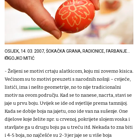
OSIJEK, 14. 03. 2007, ŠOKAČKA GRANA, RADIONICE, FARBANJE
JAJA VOSKOM, KUKIČANJE, OSLIKAVANJE STAKAL I TIKVICA,...
GOJKO MITIĆ
snimio
- Željeni se motivi crtaju alatkicom, koju mi zovemo kisica.
Većinom su to motivi preuzeti s narodnih nošnji – cvijeće,
listići, ima i nešto geometrije, no to nije tradicionalni
motiv na ovom području. Kad se to nanese, nacrta, stavi se
jaje u prvu boju. Uvijek se ide od svjetlije prema tamnijoj.
Kada se dobije boja na jajetu, ono ide van na sušenje. One
dijelove koje želite npr. u crvenoj, pokrijete slojem voska i
stavljate ga u drugu boju pa u treću itd. Nekada to zna biti
i 4-5 boja, no najčešće su 2-3 jer jaje se u više boja