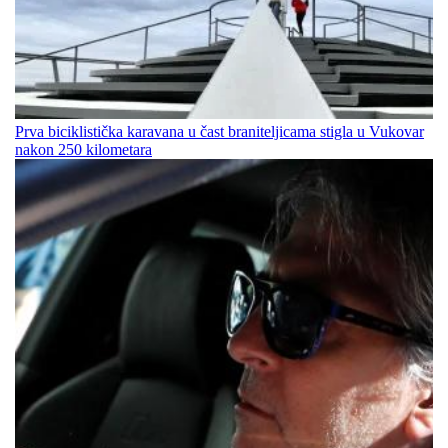
Prva biciklistička karavana u čast braniteljicama stigla u Vukovar
nakon 250 kilometara