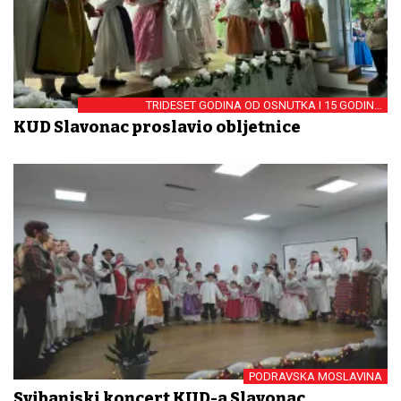
TRIDESET GODINA OD OSNUTKA I 15 GODINA
NEPREKIDNOG RADA
KUD Slavonac proslavio obljetnice
PODRAVSKA MOSLAVINA
Svibanjski koncert KUD-a Slavonac