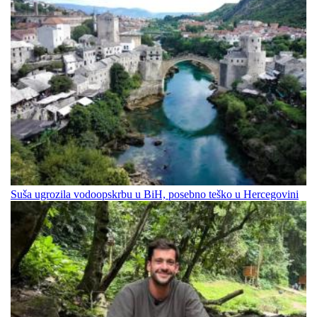
Suša ugrozila vodoopskrbu u BiH, posebno teško u Hercegovini