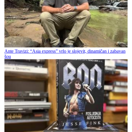
Ante Travizi: “Asia express” vrlo je slojevit, dinamičan i zabavan
šou