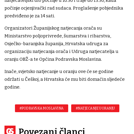
natjecateljski dio počinje u 10.30 i traje do 13.30, kada
počinje ocjenjivački rad sudaca. Proglašenje pobjednika
predviđeno je za 14 sati.
Organizatori Županijskog natjecanja orača su
Ministarstvo poljoprivrede, šumarstva i ribarstva,
Osječko-baranjska županija, Hrvatska udruga za
organizaciju natjecanja orača i Udruga natjecatelja u
oranju OBŽ-a te Općina Podravska Moslavina.
Inače, svjetsko natjecanje u oranju ove će se godine
održati u Češkoj, a Hrvatska će mu biti domaćin sljedeće
godine.
#PODRAVSKA MOSLAVINA
#NATJECANJE U ORANJU
Povezani članci