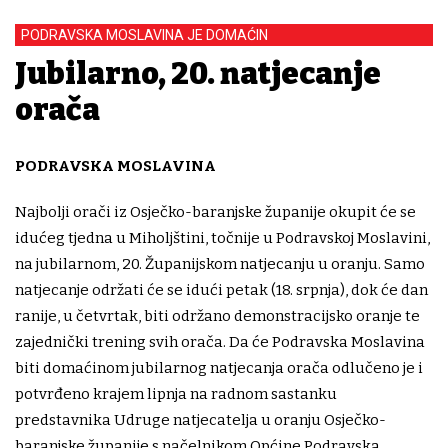
PODRAVSKA MOSLAVINA JE DOMAĆIN
Jubilarno, 20. natjecanje
orača
PODRAVSKA MOSLAVINA
Najbolji orači iz Osječko-baranjske županije okupit će se
idućeg tjedna u Miholjštini, točnije u Podravskoj Moslavini,
na jubilarnom, 20. Županijskom natjecanju u oranju. Samo
natjecanje održati će se idući petak (18. srpnja), dok će dan
ranije, u četvrtak, biti održano demonstracijsko oranje te
zajednički trening svih orača. Da će Podravska Moslavina
biti domaćinom jubilarnog natjecanja orača odlučeno je i
potvrđeno krajem lipnja na radnom sastanku
predstavnika Udruge natjecatelja u oranju Osječko-
baranjske županije s načelnikom Općine Podravska