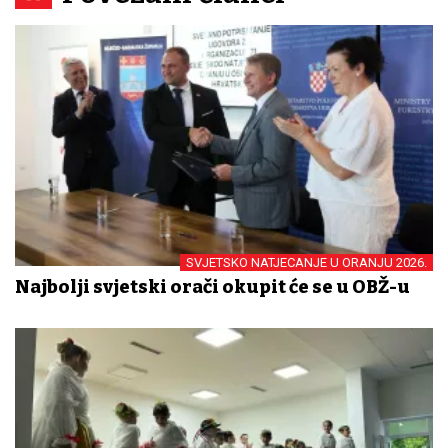
SVJETSKO NATJECANJE U ORANJU 2026.
Najbolji svjetski orači okupit će se u OBŽ-u