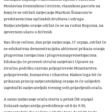
Moslavina Dominikom Cerićem, vlasnikom parcele na
kojoj će se održati natjecanje Markom Šimarom te
predstavnicima općinskih društava i udruga.
Natjecateljsko oranje održat će se na rudini Rogozna, na
sjevernom ulazu u Krčenik.
Kao što je rečeno, dan prije natjecanja, 17. srpnja, održat će
se edukativna demonstracijska aktivnost prikaza oranja
plugovima ravnjacima i plugovaimapremetnjacima.
Edukaciju će provesti stručni savjetnici Uprave za
stručnu podršku razvoju poljoprivrede Ministarstva
poljoprivrede, šumarstva i ribarstva. Nakon toga bit će
prikazan princip natjecateljskog oranja te će uslijediti
zajednički natjecateljski trening svih prijavljenih orača.
A samo natjecanje orača starta u petak (18. srpnja).
Dolazak natjecatelja predviđen je od 8 do 9.30,