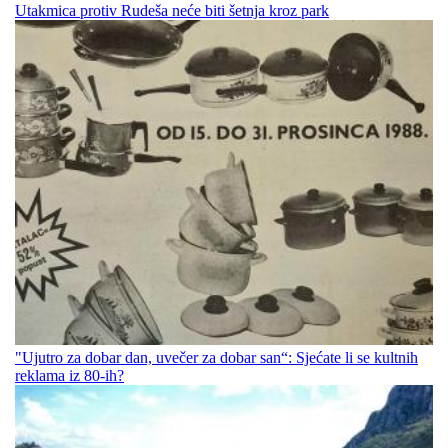
Utakmica protiv Rudeša neće biti šetnja kroz park
"Ujutro za dobar dan, uvečer za dobar san“: Sjećate li se kultnih
reklama iz 80-ih?