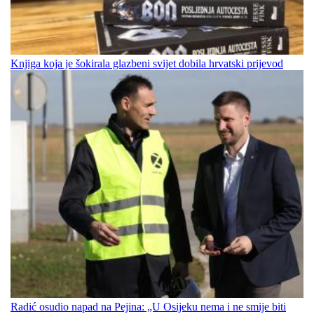
Knjiga koja je šokirala glazbeni svijet dobila hrvatski prijevod
Radić osudio napad na Pejina: „U Osijeku nema i ne smije biti