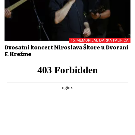
16. MEMORIJAL DARKA PAURIĆA
Dvosatni koncert Miroslava Škore u Dvorani
F. Krežme