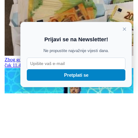
×
Prijavi se na Newsletter!
Ne propustite najvažnije vijesti dana.
Zbog gomile neprijavljene gotovine državljaninu BiH kazna od
čak 11.490 eura
Pretplati se