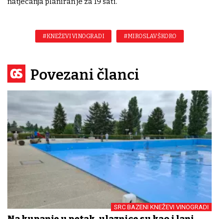
natjecanja planiran je za 19 sati.
#KNEŽEVI VINOGRADI
#MIROSLAV ŠKORO
Povezani članci
SRC BAZENI KNEŽEVI VINOGRADI
Na kupanje u petak, ulaznice su kao i lani