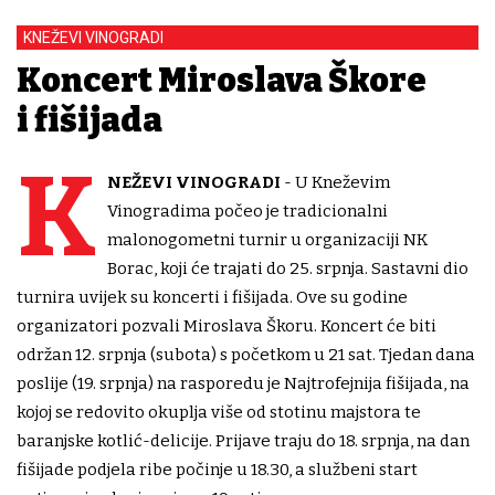
KNEŽEVI VINOGRADI
Koncert Miroslava Škore
i fišijada
K
NEŽEVI
VINOGRADI
- U Kneževim
Vinogradima počeo je tradicionalni
malonogometni turnir u organizaciji NK
Borac, koji će trajati do 25. srpnja. Sastavni dio
turnira uvijek su koncerti i fišijada. Ove su godine
organizatori pozvali Miroslava Škoru. Koncert će biti
održan 12. srpnja (subota) s početkom u 21 sat. Tjedan dana
poslije (19. srpnja) na rasporedu je Najtrofejnija fišijada, na
kojoj se redovito okuplja više od stotinu majstora te
baranjske kotlić-delicije. Prijave traju do 18. srpnja, na dan
fišijade podjela ribe počinje u 18.30, a službeni start