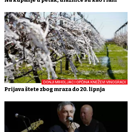
DONJI MIHOLJAC I OPĆINA KNEŽEVI VINOGRADI
Prijava štete zbog mraza do 20. lipnja