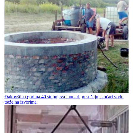
Đakovština gori na 40 stupnjeva, bunari presušuju, stočari vodu
traže na izvorima