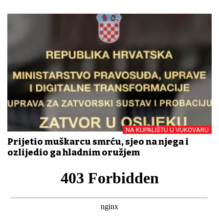
NA KUPALIŠTU U VUKOVARU
Prijetio muškarcu smrću, sjeo na njega i
ozlijedio ga hladnim oružjem