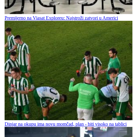
Premijerno na Viasat Exploreu: Najstroži zatvori u Americi
Dinjar na okupu ima novu momčad, plan - biti visoko na tablici