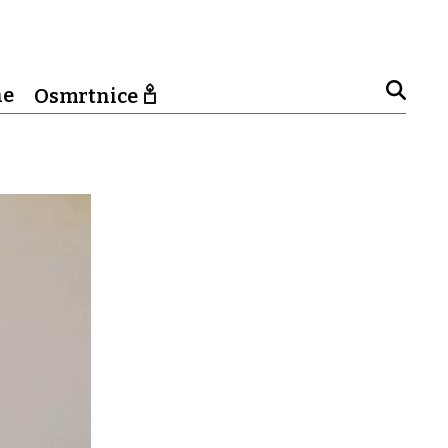
ne
Osmrtnice