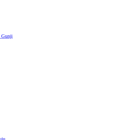
u Gunji
uju