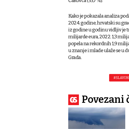
Čakovca (53,7 %).
Kako je pokazala analiza poda
2024. godine, hrvatski su gra
iz godine u godinu vidljiv je 
milijarde eura, 2022. 1,3 milija
popela na rekordnih 1,9 mili
u znanje i mlade ulaže se u 
Grada.
#SLAVON
Povezani 