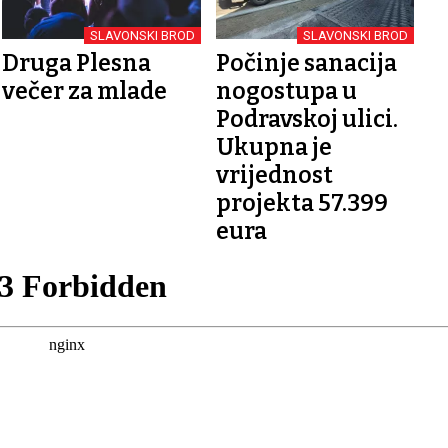
SLAVONSKI BROD
SLAVONSKI BROD
Druga Plesna
Počinje sanacija
večer za mlade
nogostupa u
Podravskoj ulici.
Ukupna je
vrijednost
projekta 57.399
eura