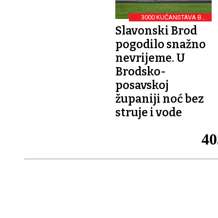
3000 KUĆANSTAVA BEZ
STRUJE
Slavonski Brod
pogodilo snažno
nevrijeme. U
Brodsko-
posavskoj
županiji noć bez
struje i vode