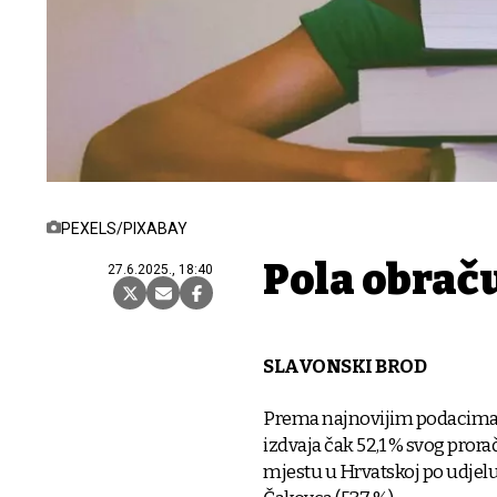
PEXELS/PIXABAY
Pola obrač
27.6.2025., 18:40
SLAVONSKI BROD
Prema najnovijim podacima F
izdvaja čak 52,1 % svog pror
mjestu u Hrvatskoj po udjelu