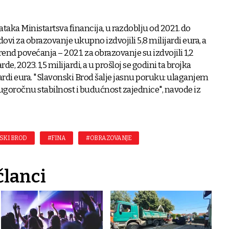
taka Ministartsva financija, u razdoblju od 2021. do
dovi za obrazovanje ukupno izdvojili 5,8 milijardi eura, a
trend povećanja – 2021. za obrazovanje su izdvojili 1,2
rde, 2023. 1,5 milijardi, a u prošloj se godini ta brojka
jardi eura. "Slavonski Brod šalje jasnu poruku: ulaganjem
dugoročnu stabilnost i budućnost zajednice", navode iz
SKI BROD
#FINA
#OBRAZOVANJE
članci