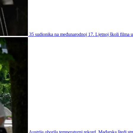
35 sudionika na međunarodnoj 17. Ljetnoj školi filma 
Austrija oborila temperaturni rekord, Mađarska štedi str