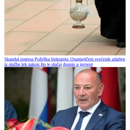
Skandal potresa Požešku biskupiju: Osumnjičeni svećenik udaljen
iz službe tek nakon što je slučaj dospio u javnost