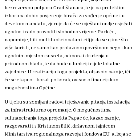
bezrezervnu potporu Gradištanaca, te je na proteklim
izborima dobio povjerenje birača za vođenje općine i u
devetom mandatu, vjeruje da će se mještani ondje osjećati
ugodno i rado provoditi slobodno vrijeme. Park će,
napominje, biti multifunkcionalan i cilj je da se njime što
više koristi, ne samo kao prolaznom površinom nego i kao
ugodnim mjestom susreta, odmora i druženja u
prirodnom hladu, te da bude u funkciji cijele lokalne
zajednice. U realizaciju toga projekta, objasnio nam je, ići
će se etapno – korak po korak, ovisno o financijskim
mogućnostima Općine.
U tijeku su zemljani radovi i rješavanje pitanja instalacija
za infrastrukturno opremanje. O mogućnostima
sufinanciranja toga projekta Papac će, kazao nam je,
razgovarati i s Kristinom Bilić, državnom tajnicom
Ministarstva regionalnoga razvoja i fondova EU-a, koja se