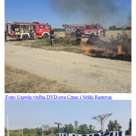
/Foto/ Uspjela vježba DVD-ova Crnac i Veliki Rastovac