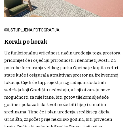
USTUPLJENA FOTOGRAFIJA
Korak po korak
Uz funkcionalnu vrijednost, način uređenja toga prostora
pridonijet će i osjećaju prirodnosti i nenametljivosti. Za
potrebe formiranja velikog parka Općina je kupila četiri
stare kuće i osigurala atraktivan prostor na frekventnoj
lokaciji. Cijeli će taj projekt, s izgradnjom dodatnih
sadržaja koji Gradištu nedostaju, a koji otvaraju nove
mogućnosti za mještane, biti gotov tijekom sljedeće
godine i pokazati da život može biti lijep i u malim
sredinama. Time će i plan uređenja središnjeg dijela
Gradišta, započet prije nekoliko godina, biti priveden
kraju. Općinski načelnik Srećko Papac, koji uživa