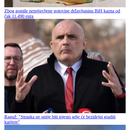
Zbog gomile neprijavljene gotovine državljaninu BiH kazna od
čak 11.490 eura
Raguž: "Stranka ne smije biti mjesto gdje će bezidejni graditi
karijere"