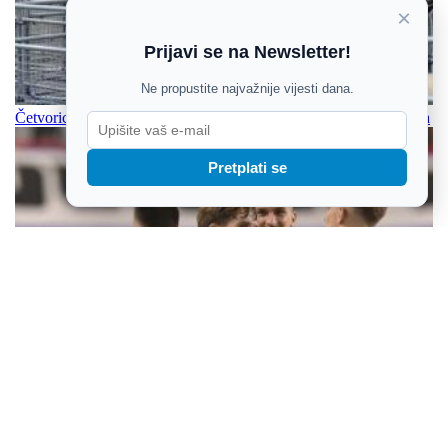
×
Prijavi se na Newsletter!
Ne propustite najvažnije vijesti dana.
Četvorica izbodena u londonskom Covent Gardenu, žena uhićena
Pretplati se