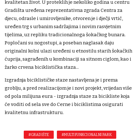
kvalitetan život. U proteklih je nekoliko godina u centru
Gradišta uređena reprezentativna zgrada Centra za
djecu, odrasle i umirovljenike, otvoren je i dječji vrtić,
uređen trg s urbanim sadržajima i novim rasvjetnim
tijelima, uz repliku tradicionalnoga šokačkog bunara.
Popločani su nogostupi, a poseban naglasak daju
originalni kolni ulazi uređeni u etnostilu starih šokačkih
ćuprija, sagrađenih u kombinaciji sa sitnom ciglom, kao i
žarko crvena biciklistička staza...
Izgradnja biciklističke staze nastavljena je i prema
groblju, a pred realizacijom je i novi projekt, vrijedan više
od pola milijuna eura - izgradnja staze za bicikliste koja
će voditi od sela sve do Cerne i biciklistima osigurati
kvalitetnu infrastrukturu.
#GRADIŠTE
#MULTIFUNKCIONALNI PARK