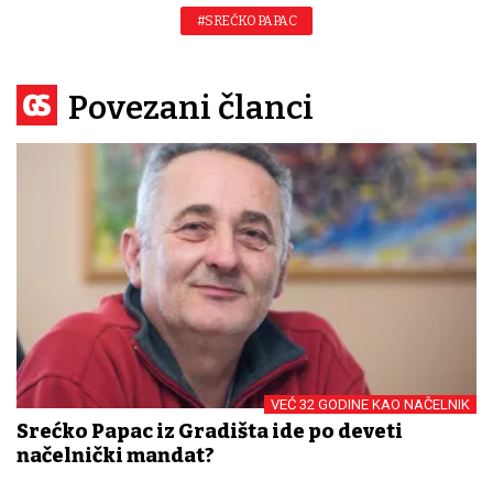
#SREĆKO PAPAC
Povezani članci
VEĆ 32 GODINE KAO NAČELNIK
Srećko Papac iz Gradišta ide po deveti
načelnički mandat?