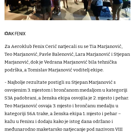
AK FENIX
Za Aeroklub Fenix Cerić natjecali su se Tia Marjanović,
Teo Marjanović, Pavle Balenović, Lara Marjanović i Stjepan
Marjanović, dok je Vedrana Marjanović bila tehnička
podrška, a Tomislav Marjanović voditelj ekipe.
- Najbolje rezultate postigli su Stjepan Marjanović s
osvojenim 3. mjestom i brončanom medaljom u kategoriji
S3A padobrani, a ženska ekipa osvojila je 2. mjesto i pehar.
Teo Marjanović osvaja 3. mjesto i brončanu medalju u
kategoriji S6A trake, a ženska ekipa 1. mjesto i pehar –
kažu u Fenixu i dodaju kako je istog dana održano i
međunarodno maketarsko natjecanje pod nazivom VIII