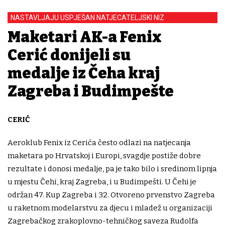
NASTAVLJAJU USPJEŠAN NATJECATELJSKI NIZ
Maketari AK-a Fenix
Cerić donijeli su
medalje iz Čeha kraj
Zagreba i Budimpešte
CERIĆ
Aeroklub Fenix iz Cerića često odlazi na natjecanja
maketara po Hrvatskoj i Europi, svagdje postiže dobre
rezultate i donosi medalje, pa je tako bilo i sredinom lipnja
u mjestu Čehi, kraj Zagreba, i u Budimpešti. U Čehi je
održan 47. Kup Zagreba i 32. Otvoreno prvenstvo Zagreba
u raketnom modelarstvu za djecu i mladež u organizaciji
Zagrebačkog zrakoplovno-tehničkog saveza Rudolfa