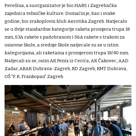
Perešina, a suorganizator je bio HARS i Zagrebačka
zajednica tehničke kulture. Domaćin je, kao i svake
godine, bio zrakoplovni klub Aerotika Zagreb. Natjecalo
se u dvije standardne kategorije raketa promjera trupa 18
mm, S3A rakete s padobranom i S6A rakete s trakom za
osnovne škole, a srednje škole natjecale su se u istim
kategorijama, ali raketama s promjerom trupa 18/40 mm.
Natjecali su se, osim AK Fenix iz Cerića, AK Čakovec, AAD
Zadar, ARAK Dubrava-Zagreb, RD Zagreb, KMT Dubrava,
OŠ "F. K. Frankopan" Zagreb.