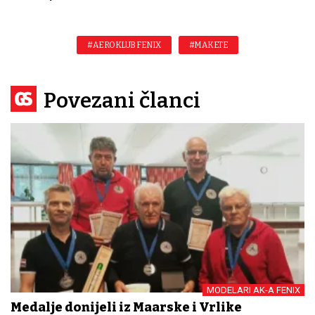
#AEROKLUB FENIX
#MAKETE
Povezani članci
MODELARI AK-A FENIX
Medalje donijeli iz Mađarske i Vrlike