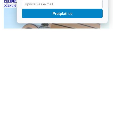
Počinje prodaja ulaznica za Thompsonov koncert u Vukovaru,
očekuje se više od 100 tisuća ljudi
Pretplati se
50.000 hodočasnika očekuju vjera, zajedništvo i tradicionalna
procesija