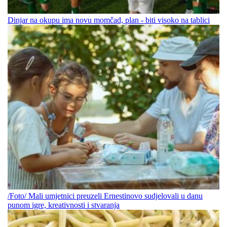
Dinjar na okupu ima novu momčad, plan - biti visoko na tablici
/Foto/ Mali umjetnici preuzeli Ernestinovo sudjelovali u danu
punom igre, kreativnosti i stvaranja