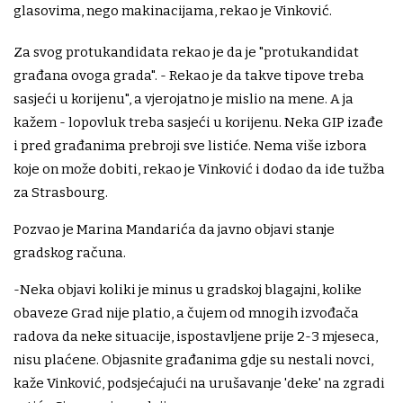
glasovima, nego makinacijama, rekao je Vinković.
Za svog protukandidata rekao je da je "protukandidat
građana ovoga grada". - Rekao je da takve tipove treba
sasjeći u korijenu", a vjerojatno je mislio na mene. A ja
kažem - lopovluk treba sasjeći u korijenu. Neka GIP izađe
i pred građanima prebroji sve listiće. Nema više izbora
koje on može dobiti, rekao je Vinković i dodao da ide tužba
za Strasbourg.
Pozvao je Marina Mandarića da javno objavi stanje
gradskog računa.
-Neka objavi koliki je minus u gradskoj blagajni, kolike
obaveze Grad nije platio, a čujem od mnogih izvođača
radova da neke situacije, ispostavljene prije 2-3 mjeseca,
nisu plaćene. Objasnite građanima gdje su nestali novci,
kaže Vinković, podsjećajući na urušavanje 'deke' na zgradi