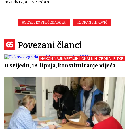
mandata, a HSP jedan.
#GRADSKO VIJEĆE ĐAKOVA
#ZORAN VINKOVIĆ
Povezani članci
NAKON NAJNAPETIJIH LOKALNIH IZBORA I BITKE
U srijedu, 18. lipnja, konstituiranje Vijeća