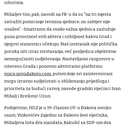
izborima.
Mihaljev tim, pak, navodi na FB-u da su "na tri mjesta
zatražili pomicanje termina sjednice, no zahtjev nije
uvažen". -Smatramo da ovako važna sjednica zaslužuje
punu prisutnost svih aktera i ozbiljnost kakvu Grad i
njegovi stanovnici očekuju. Naš izostanak nije politička
poruka niti izraz svrstavanja, već posljedica objektivne
nemogućnosti sudjelovanja. Nastavljamo razgovore u
interesu Grada i ponovno aktiviramo platformu
voice.novodakovo.com
, putem koje svi zainteresirani
mogu izravno sudjelovati u oblikovanju prijedloga i
prioriteta za budući razvoj, navode gradski vijećnici Ivan
Mihalj i Krešimir Uzun.
Podsjetimo, HDZ je u 19-članom GV-u Đakova osvojio
osam, Vinkovićev Zajedno za Đakovo šest vijećnika,
Mihaljeva lista dva mandata, Rakušić sa SDP-om dva