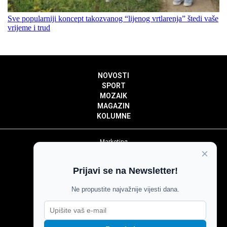
Sve popularniji koncept takozvanog “lijenog vrtlarenja” štedi vaše
vrijeme i trud
NOVOSTI
SPORT
MOZAIK
MAGAZIN
KOLUMNE
Marketing
×
Politika privatnosti
Politika kolačića
Prijavi se na Newsletter!
Impressum
Pravila prenošenja sadržaja
Ne propustite najvažnije vijesti dana.
Pravila komentiranja
Agroglas