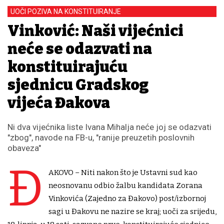
UOČI POZIVA NA KONSTITUIRANJE
Vinković: Naši vijećnici
neće se odazvati na
konstituirajuću
sjednicu Gradskog
vijeća Đakova
Ni dva vijećnika liste Ivana Mihalja neće joj se odazvati
"zbog", navode na FB-u, "ranije preuzetih poslovnih
obaveza"
Đ
AKOVO – Niti nakon što je Ustavni sud kao
neosnovanu odbio žalbu kandidata Zorana
Vinkovića (Zajedno za Đakovo) post/izbornoj
sagi u Đakovu ne nazire se kraj; uoči za srijedu,