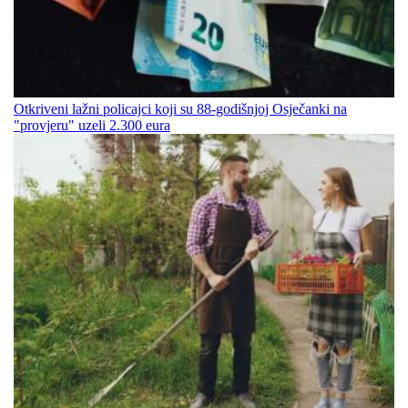
Otkriveni lažni policajci koji su 88-godišnjoj Osječanki na
"provjeru" uzeli 2.300 eura