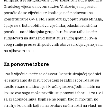
18. lipnja, u 18 sati, sazvane prve, konstituirajuće sjednice
Gradskog vijeća u novom sazivu Vinković je na presici
poručio da se vijećnici te koalicije neće odazvati na
konstituiranje GV-a. No, i neki drugi, poput Ivana Mihalja,
čija je nez. lista dobila dva vijećnika, odaslali su sličnu
poruku. -Kandidacijska grupa birača Ivan Mihalj neće
sudjelovati na današnjoj konstituirajućoj sjednici GV-a
zbog ranije preuzetih poslovnih obaveza, objavljeno je na
na njihovom FB-u.
Za ponovne izbore
-Naši vijećnici neće se odazvati konstituirajućoj sjednici
jer smatramo da nisu provedeni legalni izbori, da su se
desile razne makinacije i krađa glasova. Jedini način na
koji se ova saga može završiti su ponovni izbori – i za GV i
za gradonačelnika, kojih se ne bojim, kao ni moj tim, no
strah je kod onih koji su na ovakav način došli na vlast, ne