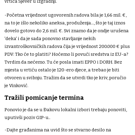
vrtića Sjever u izgradnji.
-Početna vrijednost ugovorenih radova bila je 1,66 mil. €,
na to je išlo nekoliko aneksa, produženja..., što je taj iznos
dovelo gotovo do 2,6 mil. €. Svi znamo da je ondje urušena
'deka' i da je sada ponovno stavljanje nekih
izvantroškovničkih radova čija je vrijednost 200.000 € plus
PDV: Tko će to platiti? Hoćemo li povući sredstva iz EU-a?
Tvrdim da nećemo. Tu će posla imati EPPO i DORH. Bez
mjesta u vrtiću ostalo je 120-ero djece, a trebao je biti
otvoren u svibnju. Tražim da se utvrdi tko je kriv, poručio
je Vinković.
Tražili pomicanje termina
Ponovio je da se u Đakovu lokalni izbori trebaju ponoviti,
uputivši poziv GIP-u..
-Dajte građanima na uvid što se stvarno desilo na