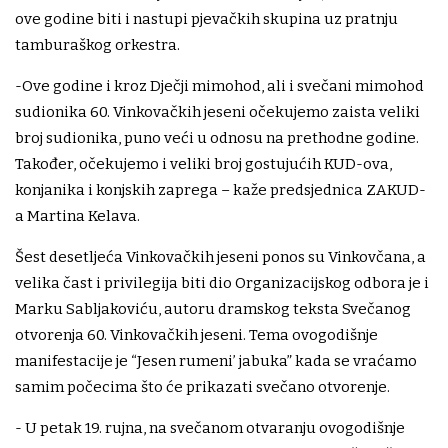
ove godine biti i nastupi pjevačkih skupina uz pratnju
tamburaškog orkestra.
-Ove godine i kroz Dječji mimohod, ali i svečani mimohod
sudionika 60. Vinkovačkih jeseni očekujemo zaista veliki
broj sudionika, puno veći u odnosu na prethodne godine.
Također, očekujemo i veliki broj gostujućih KUD-ova,
konjanika i konjskih zaprega – kaže predsjednica ZAKUD-
a Martina Kelava.
Šest desetljeća Vinkovačkih jeseni ponos su Vinkovčana, a
velika čast i privilegija biti dio Organizacijskog odbora je i
Marku Sabljakoviću, autoru dramskog teksta Svečanog
otvorenja 60. Vinkovačkih jeseni. Tema ovogodišnje
manifestacije je “Jesen rumeni’ jabuka” kada se vraćamo
samim počecima što će prikazati svečano otvorenje.
- U petak 19. rujna, na svečanom otvaranju ovogodišnje