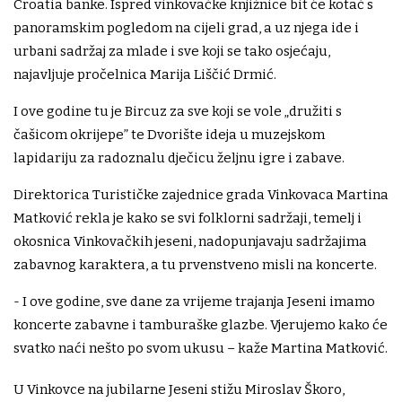
Croatia banke. Ispred vinkovačke knjižnice bit će kotač s
panoramskim pogledom na cijeli grad, a uz njega ide i
urbani sadržaj za mlade i sve koji se tako osjećaju,
najavljuje pročelnica Marija Liščić Drmić.
I ove godine tu je Bircuz za sve koji se vole „družiti s
čašicom okrijepe” te Dvorište ideja u muzejskom
lapidariju za radoznalu dječicu željnu igre i zabave.
Direktorica Turističke zajednice grada Vinkovaca Martina
Matković rekla je kako se svi folklorni sadržaji, temelj i
okosnica Vinkovačkih jeseni, nadopunjavaju sadržajima
zabavnog karaktera, a tu prvenstveno misli na koncerte.
- I ove godine, sve dane za vrijeme trajanja Jeseni imamo
koncerte zabavne i tamburaške glazbe. Vjerujemo kako će
svatko naći nešto po svom ukusu – kaže Martina Matković.
U Vinkovce na jubilarne Jeseni stižu Miroslav Škoro,