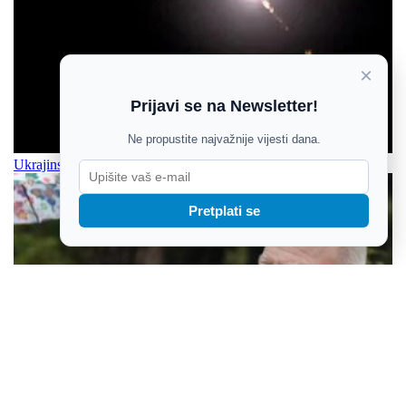
×
Prijavi se na Newsletter!
Ne propustite najvažnije vijesti dana.
Ukrajinski dron srušio se na granici Rumunjske i Bugarske
Pretplati se