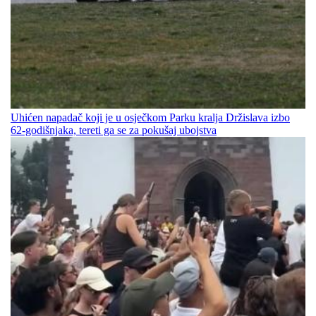
Uhićen napadač koji je u osječkom Parku kralja Držislava izbo
62-godišnjaka, tereti ga se za pokušaj ubojstva