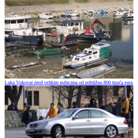
Luka Vukovar pred velikim gubicima od približno 800 tisuća eura