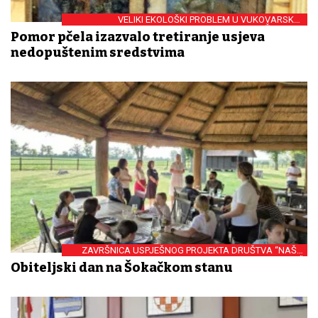
VELIKI EKOLOŠKI PROBLEM U VUKOVARSKO-
SRIJEMSKOJ ŽUPANIJI
Pomor pčela izazvalo tretiranje usjeva
nedopuštenim sredstvima
ZAVRŠNICA USPJEŠNOG PROJEKTA DRUŠTVA “NAŠA
DJECA”
Obiteljski dan na Šokačkom stanu