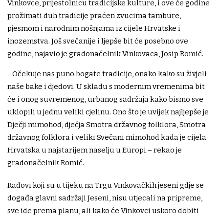
Vinkovce, prijestolnicu tradicijske kulture, i ove će godine
prožimati duh tradicije praćen zvucima tambure,
pjesmom i narodnim nošnjama iz cijele Hrvatske i
inozemstva. Još svečanije i ljepše bit će posebno ove
godine, najavio je gradonačelnik Vinkovaca, Josip Romić.
- Očekuje nas puno bogate tradicije, onako kako su živjeli
naše bake i djedovi. U skladu s modernim vremenima bit
će i onog suvremenog, urbanog sadržaja kako bismo sve
uklopili u jednu veliki cjelinu. Ono što je uvijek najljepše je
Dječji mimohod, dječja Smotra državnog folklora, Smotra
državnog folklora i veliki Svečani mimohod kada je cijela
Hrvatska u najstarijem naselju u Europi – rekao je
gradonačelnik Romić.
Radovi koji su u tijeku na Trgu Vinkovačkih jeseni gdje se
događa glavni sadržaji Jeseni, nisu utjecali na pripreme,
sve ide prema planu, ali kako će Vinkovci uskoro dobiti