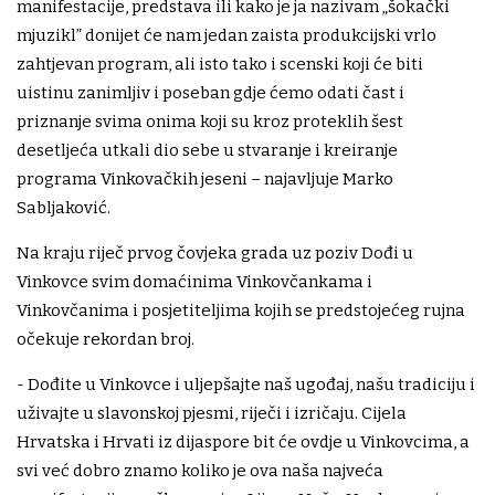
manifestacije, predstava ili kako je ja nazivam „šokački
mjuzikl” donijet će nam jedan zaista produkcijski vrlo
zahtjevan program, ali isto tako i scenski koji će biti
uistinu zanimljiv i poseban gdje ćemo odati čast i
priznanje svima onima koji su kroz proteklih šest
desetljeća utkali dio sebe u stvaranje i kreiranje
programa Vinkovačkih jeseni – najavljuje Marko
Sabljaković.
Na kraju riječ prvog čovjeka grada uz poziv Dođi u
Vinkovce svim domaćinima Vinkovčankama i
Vinkovčanima i posjetiteljima kojih se predstojećeg rujna
očekuje rekordan broj.
- Dođite u Vinkovce i uljepšajte naš ugođaj, našu tradiciju i
uživajte u slavonskoj pjesmi, riječi i izričaju. Cijela
Hrvatska i Hrvati iz dijaspore bit će ovdje u Vinkovcima, a
svi već dobro znamo koliko je ova naša najveća