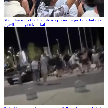
Stotine fanova čekale Ronaldovo vjenčanje, a pred katedralom se
pojavila – druga mladenka!