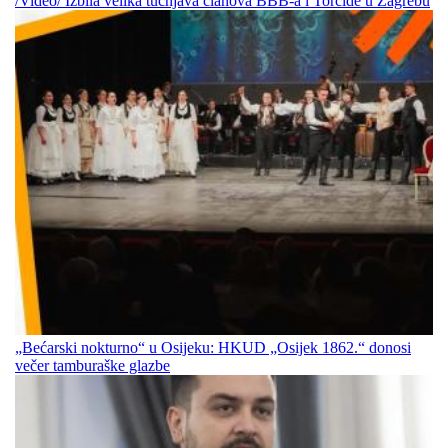
/Video/ Izbila velika tučnjava članova BBB-a i Torcide u Zagrebu
„Bećarski nokturno“ u Osijeku: HKUD „Osijek 1862.“ donosi
večer tamburaške glazbe