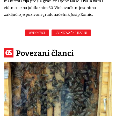
manifestacija prešla granice Lijepe Naše. Hvala vam i
vidimo se na jubilarnim 60. Vinkovačkim jesenima –
zaključio je pozivom gradonačelnik Josip Romić.
#VINKOVCI
#VINKOVAČKE JESENI
Povezani članci