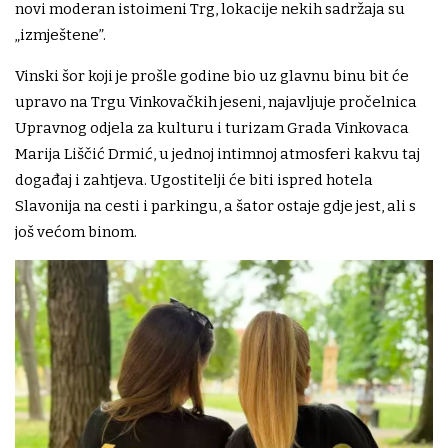
novi moderan istoimeni Trg, lokacije nekih sadržaja su
„izmještene”.
Vinski šor koji je prošle godine bio uz glavnu binu bit će
upravo na Trgu Vinkovačkih jeseni, najavljuje pročelnica
Upravnog odjela za kulturu i turizam Grada Vinkovaca
Marija Liščić Drmić, u jednoj intimnoj atmosferi kakvu taj
događaj i zahtjeva. Ugostitelji će biti ispred hotela
Slavonija na cesti i parkingu, a šator ostaje gdje jest, ali s
još većom binom.