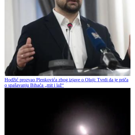
Hodžić prozvao Plenkovića zbog izjave o Oluji: Tvrdi da je priča
o spašavanju Bihaća „mit i laž“