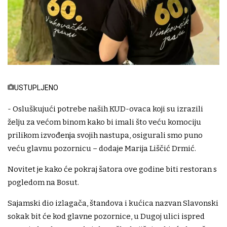
USTUPLJENO
- Osluškujući potrebe naših KUD-ovaca koji su izrazili
želju za većom binom kako bi imali što veću komociju
prilikom izvođenja svojih nastupa, osigurali smo puno
veću glavnu pozornicu – dodaje Marija Liščić Drmić.
Novitet je kako će pokraj šatora ove godine biti restoran s
pogledom na Bosut.
Sajamski dio izlagača, štandova i kućica nazvan Slavonski
sokak bit će kod glavne pozornice, u Dugoj ulici ispred