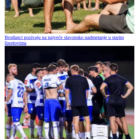
Brođanci pozivaju na najveće slavonsko nadmetanje u starim
športovima