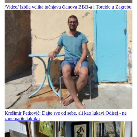
/Video/ Izbila velika tučnjava članova BBB-a i Torcide u Zagrebu
Krešimir Petković: Dajte sve od sebe, ali kao lukavi Odisej - ne
zanemarite taktiku