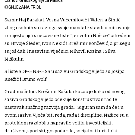
Članovi Gradskog vijeća Našica
SNJEŽANA FRIDL
Samir Haj Barakat, Vesna Vučemilović i Valerija Šimić
zbog osobnih su razloga svoje mandate stavili u mirovanje
i umjesto njih s nezavisne liste ''Jer volim Našice'' određeni
su Hrvoje Šleder, Ivan Nekić i Krešimir Rončević, a prisegu
su još dali i nezavisni vijećnici Mihovil Kozina i Silva
Miškulin.
S liste SDP-HNS-HSS u sazivu Gradskog vijeća su Josipa
Knežić i Bruno Wolf.
Gradonačelnik Krešimir Kašuba kazao je kako od novog
saziva Gradskog vijeća očekuje konstruktivan rad te
nastavak snažnog razvoja grada. ''Siguran sam da će i u
ovom sazivu Vijeća biti reda, rada i discipline. Našice su u
proteklom razdoblju napravile veliki investicijski,
društveni, sportski, gospodarski, socijalni i turistički