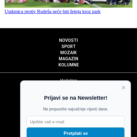
Utakmica protiv Rudeša neće biti šetnja kroz park
NOVOSTI
SPORT
MOZAIK
MAGAZIN
KOLUMNE
Marketing
×
Politika privatnosti
Politika kolačića
Prijavi se na Newsletter!
Impressum
Pravila prenošenja sadržaja
Ne propustite najvažnije vijesti dana.
Pravila komentiranja
Agroglas
Pretplati se