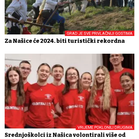
GRAD JE SVE PRIVLAČNIJI GOSTIMA
Za Našice će 2024. biti turistički rekordna
VRIJEME POKLONILI DRUGIMA
Srednjoškolci iz Našica volontirali više od