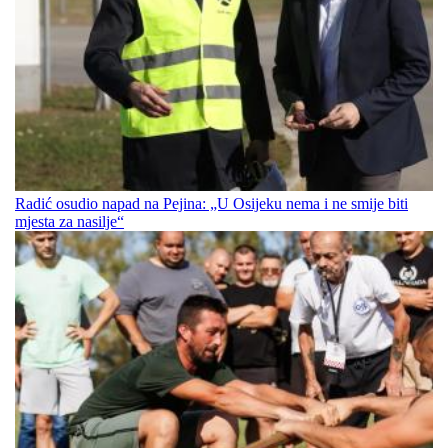
Radić osudio napad na Pejina: „U Osijeku nema i ne smije biti
mjesta za nasilje“