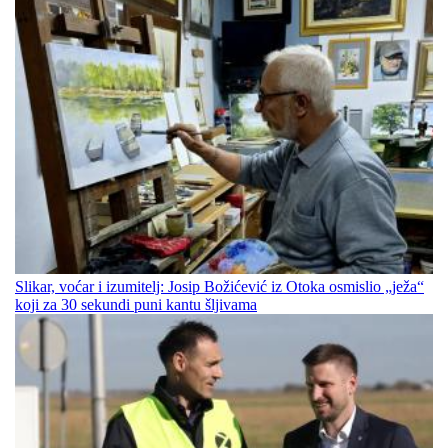
Slikar, voćar i izumitelj: Josip Božićević iz Otoka osmislio „ježa“
koji za 30 sekundi puni kantu šljivama