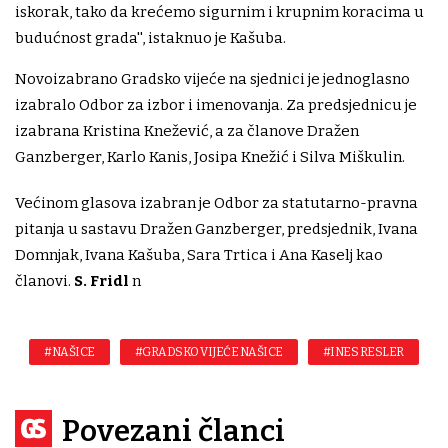
iskorak, tako da krećemo sigurnim i krupnim koracima u
budućnost grada'', istaknuo je Kašuba.
Novoizabrano Gradsko vijeće na sjednici je jednoglasno
izabralo Odbor za izbor i imenovanja. Za predsjednicu je
izabrana Kristina Knežević, a za članove Dražen
Ganzberger, Karlo Kanis, Josipa Knežić i Silva Miškulin.
Većinom glasova izabran je Odbor za statutarno-pravna
pitanja u sastavu Dražen Ganzberger, predsjednik, Ivana
Domnjak, Ivana Kašuba, Sara Trtica i Ana Kaselj kao
članovi.
S. Fridl
n
#NAŠICE
#GRADSKO VIJEĆE NAŠICE
#INES RESLER
Povezani članci