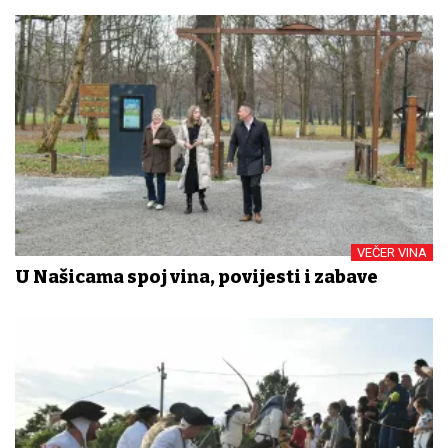
VEČER VINA
U Našicama spoj vina, povijesti i zabave