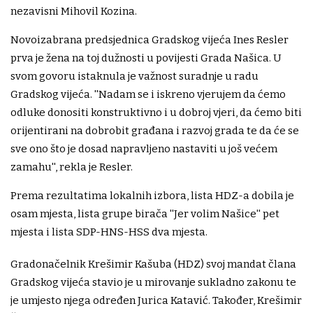
nezavisni Mihovil Kozina.
Novoizabrana predsjednica Gradskog vijeća Ines Resler
prva je žena na toj dužnosti u povijesti Grada Našica. U
svom govoru istaknula je važnost suradnje u radu
Gradskog vijeća. ''Nadam se i iskreno vjerujem da ćemo
odluke donositi konstruktivno i u dobroj vjeri, da ćemo biti
orijentirani na dobrobit građana i razvoj grada te da će se
sve ono što je dosad napravljeno nastaviti u još većem
zamahu'', rekla je Resler.
Prema rezultatima lokalnih izbora, lista HDZ-a dobila je
osam mjesta, lista grupe birača ''Jer volim Našice'' pet
mjesta i lista SDP-HNS-HSS dva mjesta.
Gradonačelnik Krešimir Kašuba (HDZ) svoj mandat člana
Gradskog vijeća stavio je u mirovanje sukladno zakonu te
je umjesto njega određen Jurica Katavić. Također, Krešimir