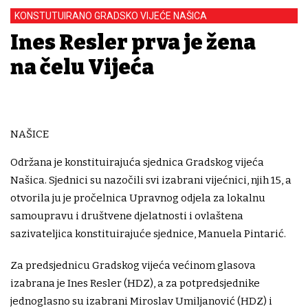
KONSTUTUIRANO GRADSKO VIJEĆE NAŠICA
Ines Resler prva je žena
na čelu Vijeća
NAŠICE
Održana je konstituirajuća sjednica Gradskog vijeća
Našica. Sjednici su nazočili svi izabrani vijećnici, njih 15, a
otvorila ju je pročelnica Upravnog odjela za lokalnu
samoupravu i društvene djelatnosti i ovlaštena
sazivateljica konstituirajuće sjednice, Manuela Pintarić.
Za predsjednicu Gradskog vijeća većinom glasova
izabrana je Ines Resler (HDZ), a za potpredsjednike
jednoglasno su izabrani Miroslav Umiljanović (HDZ) i