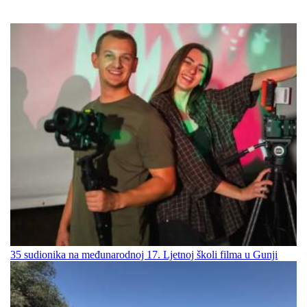
35 sudionika na međunarodnoj 17. Ljetnoj školi filma u Gunji