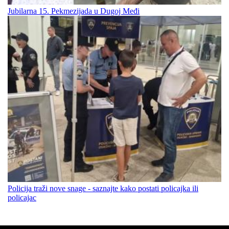
Jubilarna 15. Pekmezijada u Dugoj Međi
Policija traži nove snage - saznajte kako postati policajka ili
policajac