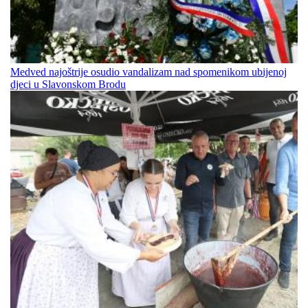
Medved najoštrije osudio vandalizam nad spomenikom ubijenoj
djeci u Slavonskom Brodu