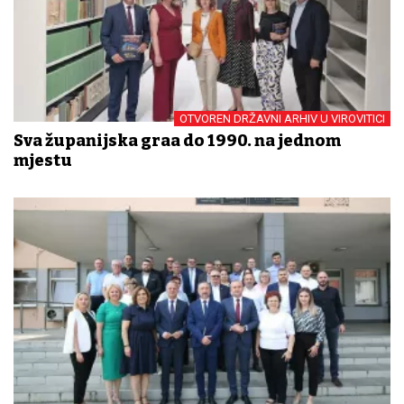
OTVOREN DRŽAVNI ARHIV U VIROVITICI
Sva županijska građa do 1990. na jednom
mjestu