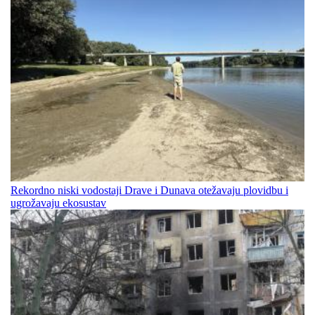
Rekordno niski vodostaji Drave i Dunava otežavaju plovidbu i
ugrožavaju ekosustav