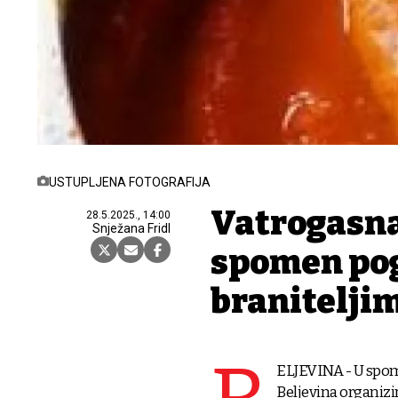
USTUPLJENA FOTOGRAFIJA
Vatrogasna
28.5.2025., 14:00
Snježana Fridl
spomen po
branitelji
ELJEVINA - U spome
Beljevina organizir