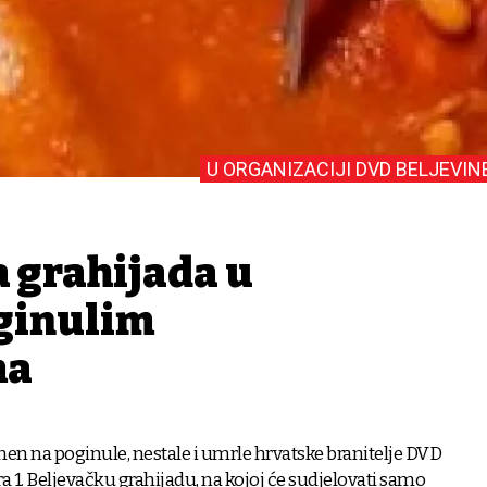
U ORGANIZACIJI DVD BELJEVIN
 grahijada u
ginulim
ma
n na poginule, nestale i umrle hrvatske branitelje DVD
a 1. Beljevačku grahijadu, na kojoj će sudjelovati samo