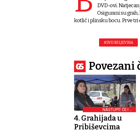
B
DVD-ovi. Natjecanje
Osigurani su grah, 
kotlić i plinsku bocu. Prve tr
#DVD BELJEVINA
Povezani 
NASTUPIT ĆE I TS
GENERACIJA
4. Grahijada u
Pribiševcima