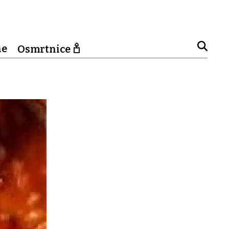
ne
Osmrtnice