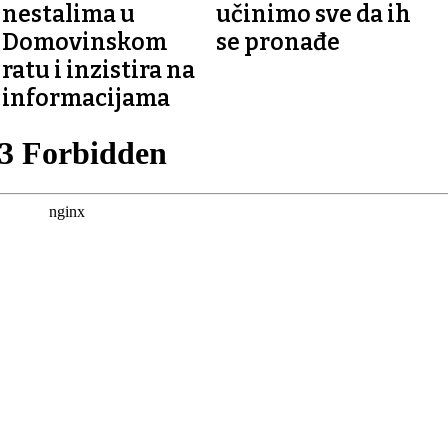
nestalima u
učinimo sve da ih
Domovinskom
se pronađe
ratu i inzistira na
informacijama