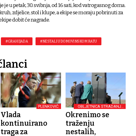
 je u petak, 30. svibnja, od 16 sati, kod vatrogasnog doma.
kruh, zdjelice, stol i klupe, a ekipe se moraju pobrinuti za
i ekipe dobit će nagrade.
#GRAHIJADA
#NESTALI U DOMOVINSKOM RATU
članci
PLENKOVIĆ:
OBLJETNICA STRADANJA
VUKOVARSKOG NASELJA
Vlada
Okrenimo se
SOTIN
kontinuirano
traženju
traga za
nestalih,