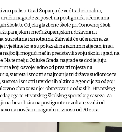
itivnu praksu, Grad Županja će već tradicionalno,
, uručiti nagrade za posebna postignuća učenicima
jih škola te Odjela glazbene škole pri Osnovnoj školi
a županijskim, međužupanijskim, državnim i
 susretima i smotrama. Zahvalit će učenicima za
je i vještine koje su pokazali na raznim natjecanjima i
a najbolji mogući način predstavili svoju školu i grad, na
ce. Na temelju Odluke Grada, nagrade se dodjeljuju
ma koji osvoje jedno od prva tri mjesta na
ja, susreta i smotri s najmanje tri države sudionice te
, susreta i smotri utvrđenih aktima Agencije za odgoj i
ukovno obrazovanje i obrazovanje odraslih, Hrvatskog
pedagoga te Hrvatskog školskog sportskog saveza. Za
ima, bez obzira na postignute rezultate, svaki od
ravo na novčanu nagradu u iznosu od 70 eura.