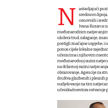
N
astavljajući poz
sredinom lipnja
osnovnih i sredn
Ivana Kozarca n
međunarodnim natjecanjima,
uloženi trud, zalaganje, znan
postigli značajne uspjehe, i n
ponos cijele lokalne zajedni
učenicima i njihovim mentori
međunarodnoj razini natjecan
na državnoj razini natjecanja
obrazovanje, Agencije za str
društva glazbenih i plesnih 
sudjelovanje na tim natjecanj
učenika/mentora ostvaruje p