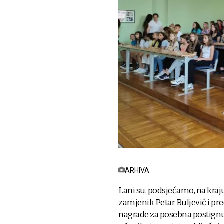
ARHIVA
Lani su, podsjećamo, na kraj
zamjenik Petar Buljević i pr
nagrade za posebna postignu