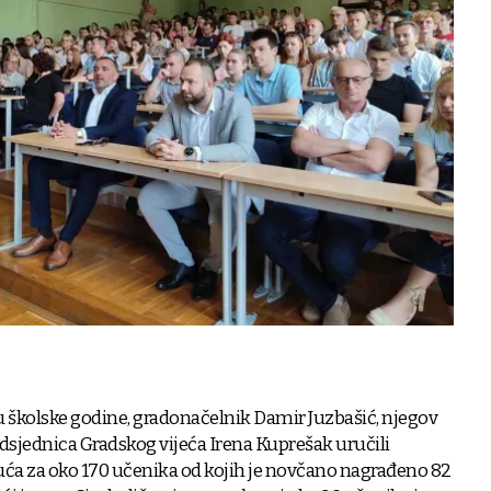
u školske godine, gradonačelnik Damir Juzbašić, njegov
edsjednica Gradskog vijeća Irena Kuprešak uručili
ća za oko 170 učenika od kojih je novčano nagrađeno 82