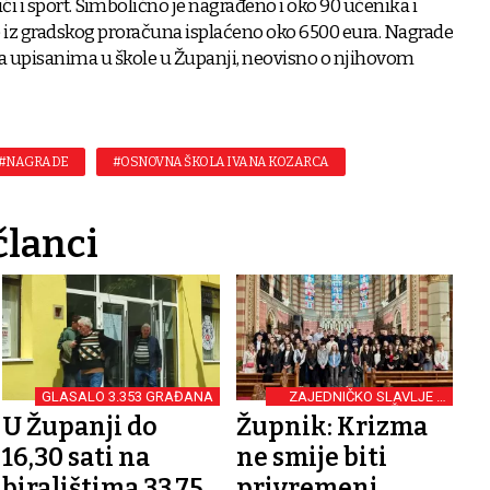
i i sport. Simbolično je nagrađeno i oko 90 učenika i
 iz gradskog proračuna isplaćeno oko 6500 eura. Nagrade
a upisanima u škole u Županji, neovisno o njihovom
#NAGRADE
#OSNOVNA ŠKOLA IVANA KOZARCA
članci
GLASALO 3.353 GRAĐANA
ZAJEDNIČKO SLAVLJE U
ŽUPANJI
U Županji do
Župnik: Krizma
16,30 sati na
ne smije biti
biralištima 33,75
privremeni