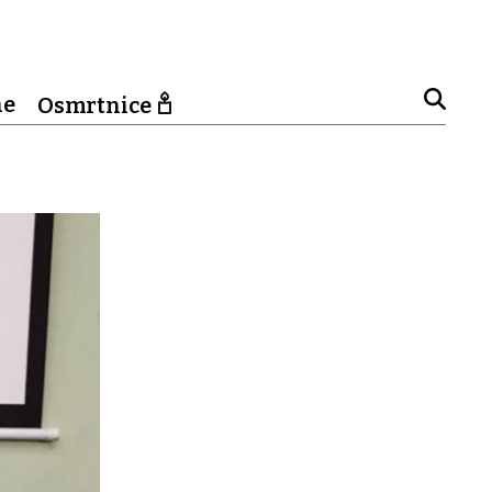
ne
Osmrtnice