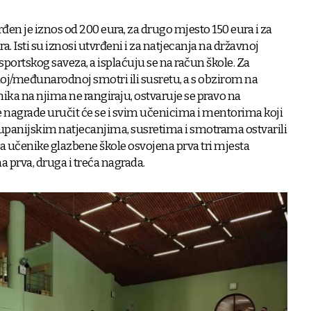
en je iznos od 200 eura, za drugo mjesto 150 eura i za
. Isti su iznosi utvrđeni i za natjecanja na državnoj
portskog saveza, a isplaćuju se na račun škole. Za
j/međunarodnoj smotri ili susretu, a s obzirom na
ika na njima ne rangiraju, ostvaruje se pravo na
 nagrade uručit će se i svim učenicima i mentorima koji
upanijskim natjecanjima, susretima i smotrama ostvarili
 Za učenike glazbene škole osvojena prva tri mjesta
 prva, druga i treća nagrada.