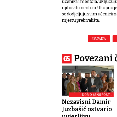
učenika i mentora, uključujuć
njihovih mentora. Ukupno je
se dodjeljuju svim učenicim
mjestu prebivališta.
#ŽUPANJA
Povezani 
DOBIO 63,95 POSTO
GLASOVA
Nezavisni Damir
Juzbašić ostvario
uvjerljivu