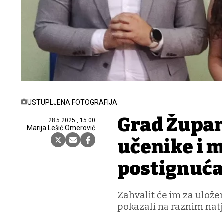
USTUPLJENA FOTOGRAFIJA
Grad Župan
28.5.2025., 15:00
Marija Lešić Omerović
učenike i 
postignuć
Zahvalit će im za uložen
pokazali na raznim nat