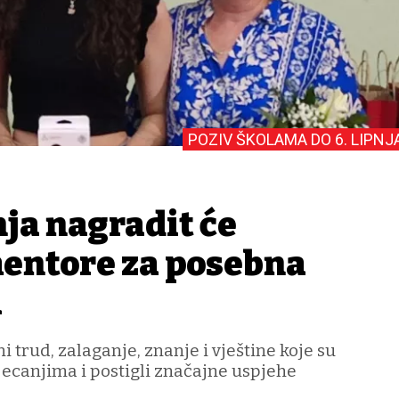
POZIV ŠKOLAMA DO 6. LIPNJ
ja nagradit će
mentore za posebna
a
i trud, zalaganje, znanje i vještine koje su
jecanjima i postigli značajne uspjehe