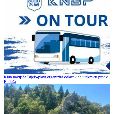
Klub navijača Bijelo-plavi organizira odlazak na utakmicu protiv
Rudeša