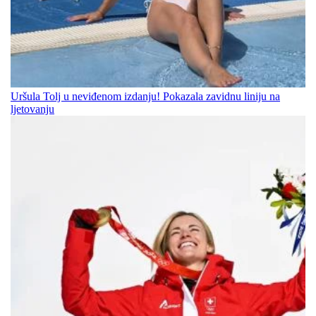
Uršula Tolj u neviđenom izdanju! Pokazala zavidnu liniju na
ljetovanju