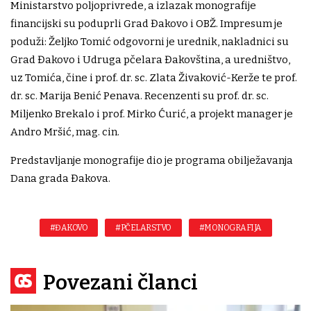
Ministarstvo poljoprivrede, a izlazak monografije
financijski su poduprli Grad Đakovo i OBŽ. Impresum je
poduži: Željko Tomić odgovorni je urednik, nakladnici su
Grad Đakovo i Udruga pčelara Đakovština, a uredništvo,
uz Tomića, čine i prof. dr. sc. Zlata Živaković-Kerže te prof.
dr. sc. Marija Benić Penava. Recenzenti su prof. dr. sc.
Miljenko Brekalo i prof. Mirko Ćurić, a projekt manager je
Andro Mršić, mag. cin.
Predstavljanje monografije dio je programa obilježavanja
Dana grada Đakova.
#ĐAKOVO
#PČELARSTVO
#MONOGRAFIJA
Povezani članci