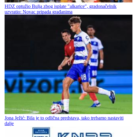
HDZ optužio Bulja zbog isplate "alkarice", gradonačelnik
uzvratio: Novac pripada građanima
Jona Ježić: Bila je to odlična predstava, tako trebamo nastaviti
dalje