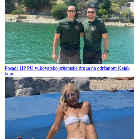
Posada IJP PU vukovarsko-srijemske druga na održanom Kajak
kupu