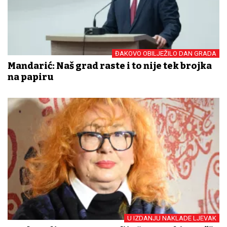
ĐAKOVO OBILJEŽILO DAN GRADA
Mandarić: Naš grad raste i to nije tek brojka
na papiru
U IZDANJU NAKLADE LJEVAK