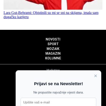
Lara Gut-Behrami: Obistinili su mi se sni na skijama, imala sam
dugačku karijeru
NOVOSTI
SPORT
MOZAIK
MAGAZIN
KOLUMNE
Marketing
×
Politika privatnosti
Politika kolačića
Prijavi se na Newsletter!
Impressum
Pravila prenošenja sadržaja
Ne propustite najvažnije vijesti dana.
Pravila komentiranja
Agroglas