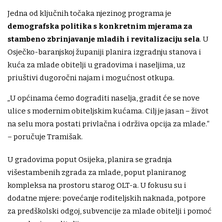
Jedna od ključnih točaka njezinog programa je
demografska politika s konkretnim mjerama za
stambeno zbrinjavanje mladih i revitalizaciju sela
. U
Osječko-baranjskoj županiji planira izgradnju stanova i
kuća za mlade obitelji u gradovima i naseljima, uz
priuštivi dugoročni najam i mogućnost otkupa.
„U općinama ćemo dograditi naselja, gradit će se nove
ulice s modernim obiteljskim kućama. Cilj je jasan – život
na selu mora postati privlačna i održiva opcija za mlade.“
– poručuje Tramišak.
U gradovima poput Osijeka, planira se gradnja
višestambenih zgrada za mlade, poput planiranog
kompleksa na prostoru starog OLT-a. U fokusu su i
dodatne mjere: povećanje roditeljskih naknada, potpore
za predškolski odgoj, subvencije za mlade obitelji i pomoć