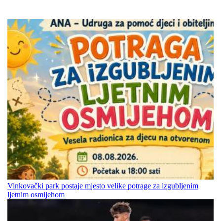
Vinkovački park postaje mjesto velike potrage za izgubljenim
ljetnim osmijehom