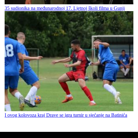
35 sudionika na međunarodnoj 17. Ljetnoj školi filma u Gunji
I ovog kolovoza kraj Drave se igra turnir u sjećanje na Batinića