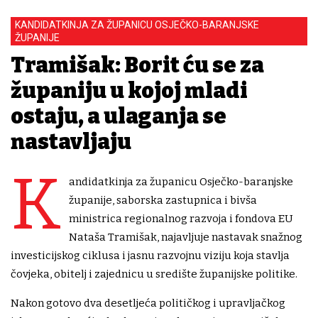
KANDIDATKINJA ZA ŽUPANICU OSJEČKO-BARANJSKE
ŽUPANIJE
Tramišak: Borit ću se za
županiju u kojoj mladi
ostaju, a ulaganja se
nastavljaju
K
andidatkinja za županicu Osječko-baranjske
županije, saborska zastupnica i bivša
ministrica regionalnog razvoja i fondova EU
Nataša Tramišak, najavljuje nastavak snažnog
investicijskog ciklusa i jasnu razvojnu viziju koja stavlja
čovjeka, obitelj i zajednicu u središte županijske politike.
Nakon gotovo dva desetljeća političkog i upravljačkog