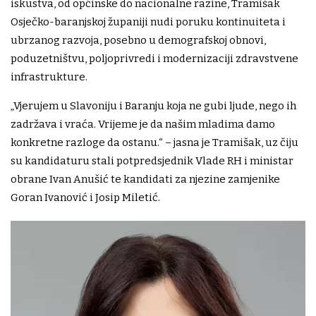
iskustva, od općinske do nacionalne razine, Tramišak
Osječko-baranjskoj županiji nudi poruku kontinuiteta i
ubrzanog razvoja, posebno u demografskoj obnovi,
poduzetništvu, poljoprivredi i modernizaciji zdravstvene
infrastrukture.
„Vjerujem u Slavoniju i Baranju koja ne gubi ljude, nego ih
zadržava i vraća. Vrijeme je da našim mladima damo
konkretne razloge da ostanu.“ – jasna je Tramišak, uz čiju
su kandidaturu stali potpredsjednik Vlade RH i ministar
obrane Ivan Anušić te kandidati za njezine zamjenike
Goran Ivanović i Josip Miletić.