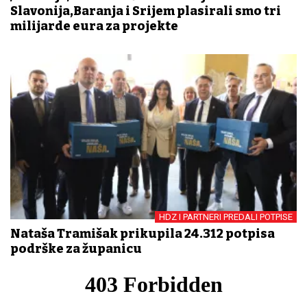
Slavonija,Baranja i Srijem plasirali smo tri
milijarde eura za projekte
HDZ I PARTNERI PREDALI POTPISE
Nataša Tramišak prikupila 24.312 potpisa
podrške za županicu