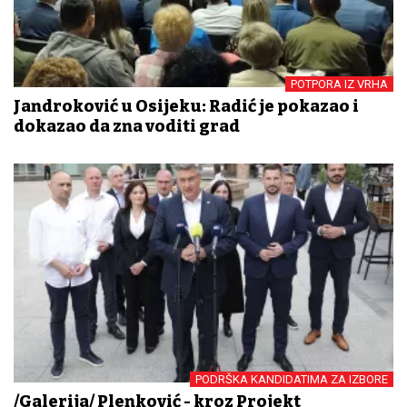
POTPORA IZ VRHA
Jandroković u Osijeku: Radić je pokazao i
dokazao da zna voditi grad
PODRŠKA KANDIDATIMA ZA IZBORE
/Galerija/ Plenković - kroz Projekt