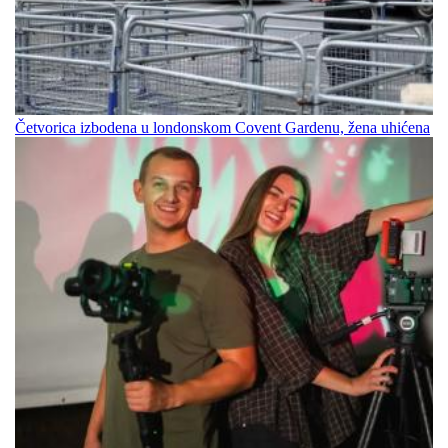
Četvorica izbodena u londonskom Covent Gardenu, žena uhićena