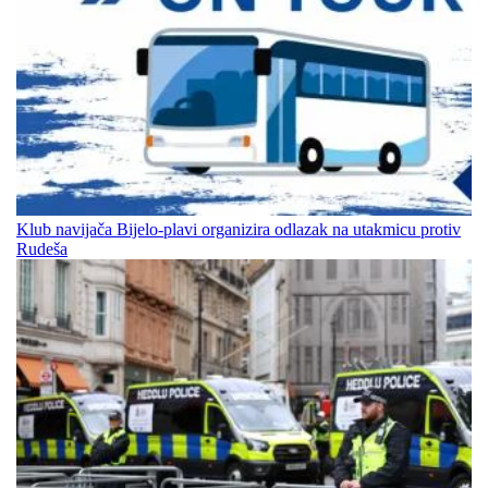
Klub navijača Bijelo-plavi organizira odlazak na utakmicu protiv
Rudeša