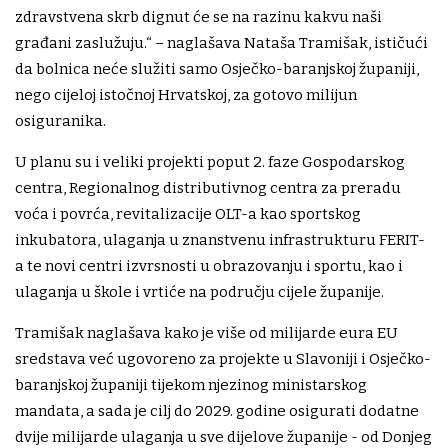
zdravstvena skrb dignut će se na razinu kakvu naši
građani zaslužuju.“ – naglašava Nataša Tramišak, ističući
da bolnica neće služiti samo Osječko-baranjskoj županiji,
nego cijeloj istočnoj Hrvatskoj, za gotovo milijun
osiguranika.
U planu su i veliki projekti poput 2. faze Gospodarskog
centra, Regionalnog distributivnog centra za preradu
voća i povrća, revitalizacije OLT-a kao sportskog
inkubatora, ulaganja u znanstvenu infrastrukturu FERIT-
a te novi centri izvrsnosti u obrazovanju i sportu, kao i
ulaganja u škole i vrtiće na području cijele županije.
Tramišak naglašava kako je više od milijarde eura EU
sredstava već ugovoreno za projekte u Slavoniji i Osječko-
baranjskoj županiji tijekom njezinog ministarskog
mandata, a sada je cilj do 2029. godine osigurati dodatne
dvije milijarde ulaganja u sve dijelove županije - od Donjeg