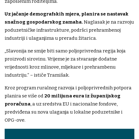
zaposlenim roditeljima.
Uz jačanje demografskih mjera, planira se nastavak
snažnog gospodarskog zamaha.
Naglasak je na razvoju
poduzetničke infrastrukture, podršci prehrambenoj
industriji i ulaganjima u preradu žitarica.
„Slavonija ne smije biti samo poljoprivredna regija koja
proizvodi sirovinu. Vrijeme je za stvaranje dodatne
vrijednosti kroz mlinove, mljekare i prehrambenu
industriju.“ – ističe Tramišak.
Kroz program ruralnog razvoja i poljoprivrednih potpora
planira se više od
20 milijuna eura iz županijskog
proračuna
, a uz sredstva EU i nacionalne fondove,
predviđena su nova ulaganja u lokalne poduzetnike i
OPG-ove.