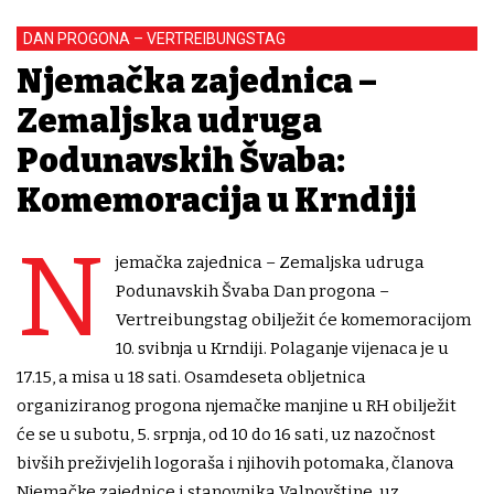
DAN PROGONA – VERTREIBUNGSTAG
Njemačka zajednica –
Zemaljska udruga
Podunavskih Švaba:
Komemoracija u Krndiji
N
jemačka zajednica – Zemaljska udruga
Podunavskih Švaba Dan progona –
Vertreibungstag obilježit će komemoracijom
10. svibnja u Krndiji. Polaganje vijenaca je u
17.15, a misa u 18 sati. Osamdeseta obljetnica
organiziranog progona njemačke manjine u RH obilježit
će se u subotu, 5. srpnja, od 10 do 16 sati, uz nazočnost
bivših preživjelih logoraša i njihovih potomaka, članova
Njemačke zajednice i stanovnika Valpovštine, uz