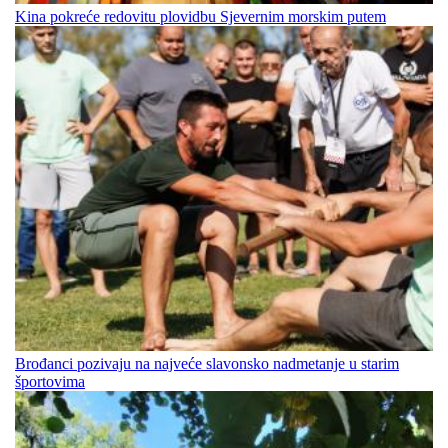
Kina pokreće redovitu plovidbu Sjevernim morskim putem
Brođanci pozivaju na najveće slavonsko nadmetanje u starim
športovima