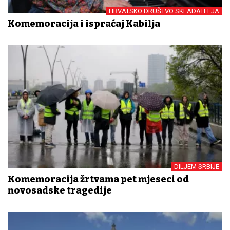
HRVATSKO DRUŠTVO SKLADATELJA
Komemoracija i ispraćaj Kabilja
DILJEM SRBIJE
Komemoracija žrtvama pet mjeseci od
novosadske tragedije