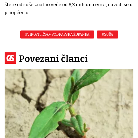
štete od suše znatno veće od 8,3 milijuna eura, navodi se u
priopćenju.
#VIROVITIČKO-PODRAVSKA ŽUPANIJA
#SUŠA
Povezani članci