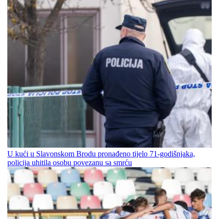
U kući u Slavonskom Brodu pronađeno tijelo 71-godišnjaka,
policija uhitila osobu povezanu sa smrću