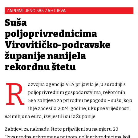
ZAPRIMLJENO 585 ZAHTJEVA
Suša
poljoprivrednicima
Virovitičko-podravske
županije nanijela
rekordnu štetu
R
azvojna agencija VTA prijavila je, u suradnji s
poljoprivrednim gospodarstvima, rekordnih
585 zahtjeva za prirodnu nepogodu – sušu, koja
ih je zadesila 2024. godine, ukupne vrijednosti
8.3 milijuna eura, izvijestili su iz Županije.
Zahtjevi za naknadu štete prijavljeni su na mjeru 23
“Izvanredna privremena potpora poljoprivrednicima koji