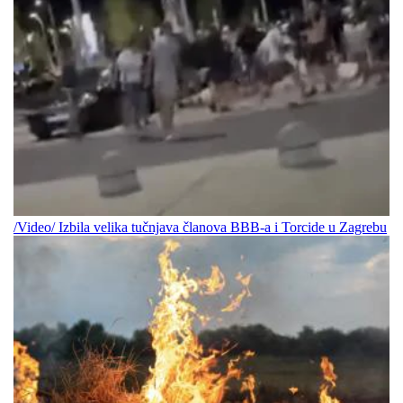
/Video/ Izbila velika tučnjava članova BBB-a i Torcide u Zagrebu