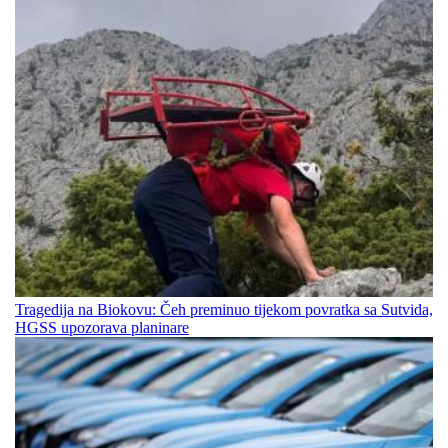
Tragedija na Biokovu: Čeh preminuo tijekom povratka sa Sutvida,
HGSS upozorava planinare