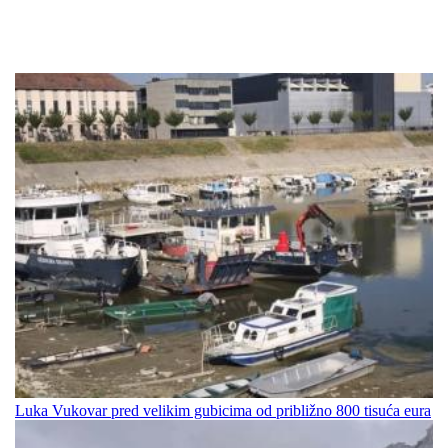
Luka Vukovar pred velikim gubicima od približno 800 tisuća eura