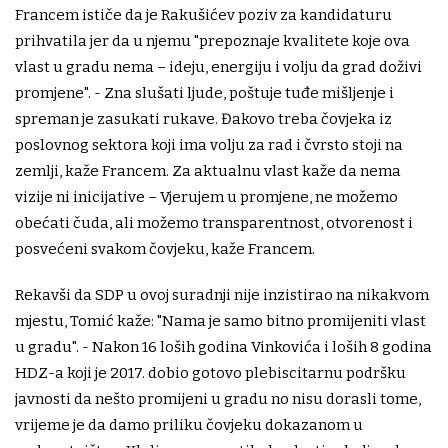
Francem ističe da je Rakušićev poziv za kandidaturu
prihvatila jer da u njemu "prepoznaje kvalitete koje ova
vlast u gradu nema – ideju, energiju i volju da grad doživi
promjene". - Zna slušati ljude, poštuje tuđe mišljenje i
spreman je zasukati rukave. Đakovo treba čovjeka iz
poslovnog sektora koji ima volju za rad i čvrsto stoji na
zemlji, kaže Francem. Za aktualnu vlast kaže da nema
vizije ni inicijative – Vjerujem u promjene, ne možemo
obećati čuda, ali možemo transparentnost, otvorenost i
posvećeni svakom čovjeku, kaže Francem.
Rekavši da SDP u ovoj suradnji nije inzistirao na nikakvom
mjestu, Tomić kaže: "Nama je samo bitno promijeniti vlast
u gradu". - Nakon 16 loših godina Vinkovića i loših 8 godina
HDZ-a koji je 2017. dobio gotovo plebiscitarnu podršku
javnosti da nešto promijeni u gradu no nisu dorasli tome,
vrijeme je da damo priliku čovjeku dokazanom u