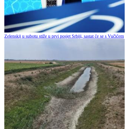
Zelenskij u subotu stiže u prvi posjet Srbiji, sastat će se s Vučićem