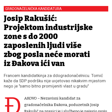
GRADONAČELNIČKA KANDIDATURA
Josip Rakušić:
Projektom industrijske
zone s do 2000
zaposlenih ljudi više
zbog posla neće morati
iz Đakova ići van
Francem kandidatkinja za ddogradonačelnicu. Tomić
kaže da SDP podršku nije uvjetovao nikakvim mjestom
nego je "samo bitno promijeniti vlast u gradu"
Đ
AKOVO – Nezavisni kandidat za
gradonačelnika Đakova, poduzetnik Josip
Rakušić na presici je i službeno je najavio svoju