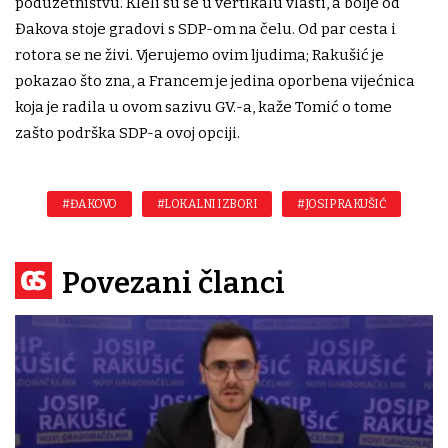
poduzetništvu. Kleli su se u vertikalu vlasti, a bolje od
Đakova stoje gradovi s SDP-om na čelu. Od par cesta i
rotora se ne živi. Vjerujemo ovim ljudima; Rakušić je
pokazao što zna, a Francem je jedina oporbena vijećnica
koja je radila u ovom sazivu GV.-a, kaže Tomić o tome
zašto podrška SDP-a ovoj opciji.
#ĐAKOVO
#LOKALNI IZBORI
#JOSIP RAKUŠIĆ
Povezani članci