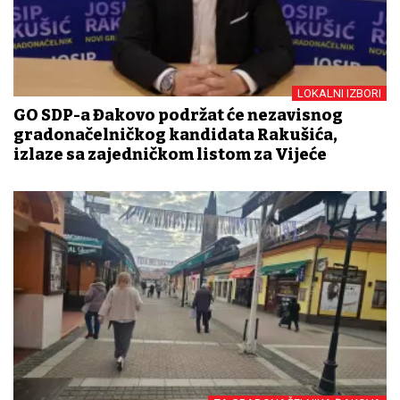
LOKALNI IZBORI
GO SDP-a Đakovo podržat će nezavisnog
gradonačelničkog kandidata Rakušića,
izlaze sa zajedničkom listom za Vijeće