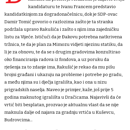
kandidaturu te Ivanu Francem predstavio
kandidatkinjom za dogradonačelnicu, dok je SDP-ovac
Damir Tomić govorio o razlozima zašto je ta stranka
podržala upravo Rakušića i zašto s njim ima zajedničku
listu za Vijeće. Ističući da je Đakovu potrebna natkrivena
tržnica, te da je plan za Mimozu vidjeti njezinu statiku, da
li je za obnovu, te da se s drugim gradovima konzultirao
oko financiranja radova iz fondova, a uz poruku da
rješenja za to zdanje ima, Rakušić je rekao da mu pišu
brojni građani i ukazuju na probleme i potrebe po gradu,
a među njima su i dječja igrališta, kao i ona u nizu
prigradskih naselja. Naveo je primjer, kaže, još prije 5
godina maknutog igrališta u Dračicama. Najavivši da će
vrtić biti besplatan, prozvao je aktualnu vlast da se nije
maknula dalje od najava za gradnju vrtića u Kuševcu,
Budrovcima...