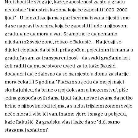
No, ishodište svega je, kaže, zaposlenost za što u gradu
nedostaje "industrijska zona koja će zaposliti 1000-2000
ljudi". -U konzultacijama s partnerima izvana riješili smo
da se napravi tvornica koja će zaposliti ljude u njihovom
gradu, a ne da moraju van. Sramotno je da nemamo
nijedan m2 svoje zone, rekao je Rakušić. - Natječaji se
dijele i cjepkaju da bi bili prilagođeni pojedinim firmama u
gradu. Ja sam za transparentnost - da svaki građanin koji
želi raditi da mu se stvore uvjeti za to, kaže Raušić,
dodajući i da je žalosno da se na mjesto u domu za starije
mora čekati i 5 godina. "Plaćam susjedu da mojoj majci
skuha juhicu, da brine o njoj dok sam u inozemstvu", piše
jedna gospođa ovih dana. Ljudi šalju novac izvana da netko
brine o njihovim roditeljma, a s industrijskom zonom ovdje
neće morati više ići van. Imamo vjere i snage u pobjedu,
kaže Rakušić. Za gradsku vlast kaže da se "diči samo
stazama i asfaltom".