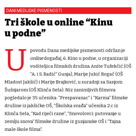
DANI MEDIJSKE PISMENOSTI
Tri škole u online “Kinu
u podne”
U
povodu Dana medijske pismenosti održan je
online
događaj, 6. Kino u podne, u organizaciji
voditeljica filmskih družina Anite Tufekčić (OŠ
“A. i S. Radić” Gunja), Marije Jukić Rogač (OŠ
Mladost Jakšić) i Marije Brajković, u suradnji sa Sanjom
Šušnjarom (OŠ Klinča Sela). Niz zanimljivih filmova
pogledalo je 35 učenika: “Prespavanac” i “Karma” filmske
družine iz jakšićke OŠ, “Školska svađa” učenika 2.c iz
Klinča Sela, “Kad riječi rane”, “Snovolovci: putovanje u
zemlju snova” filmske družine iz gunjanske OŠ i “Tajna
male škole filma”.