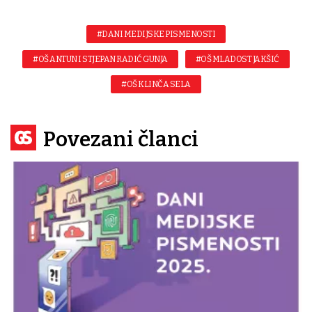
#DANI MEDIJSKE PISMENOSTI
#OŠ ANTUN I STJEPAN RADIĆ GUNJA
#OŠ MLADOST JAKŠIĆ
#OŠ KLINČA SELA
Povezani članci