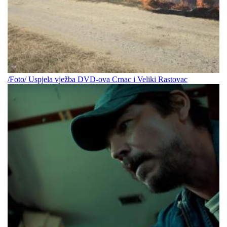
/Foto/ Uspjela vježba DVD-ova Crnac i Veliki Rastovac