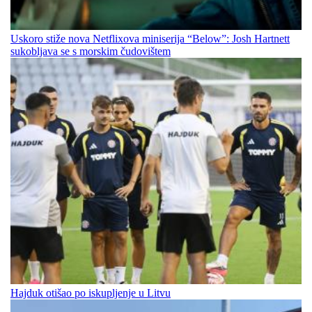
Uskoro stiže nova Netflixova miniserija “Below”: Josh Hartnett
sukobljava se s morskim čudovištem
Hajduk otišao po iskupljenje u Litvu