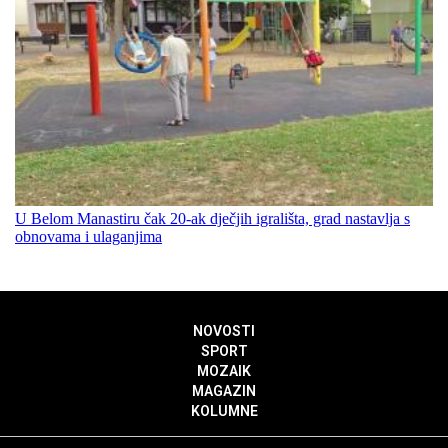
U Belom Manastiru čak 20-ak dječjih igrališta, grad nastavlja s
obnovama i ulaganjima
NOVOSTI
SPORT
MOZAIK
MAGAZIN
KOLUMNE