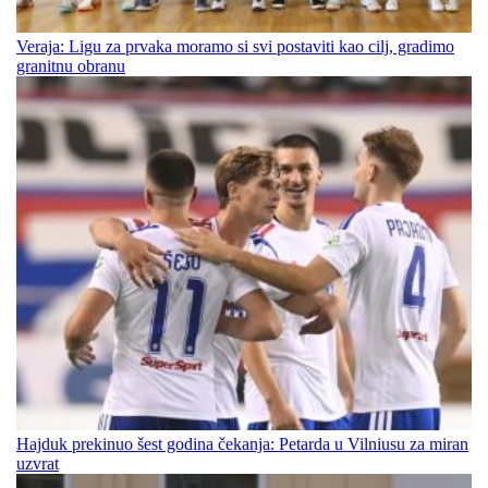
Veraja: Ligu za prvaka moramo si svi postaviti kao cilj, gradimo
granitnu obranu
Hajduk prekinuo šest godina čekanja: Petarda u Vilniusu za miran
uzvrat