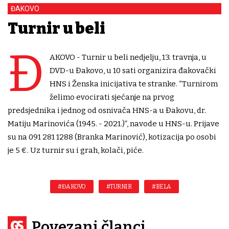
ĐAKOVO
Turnir u beli
Đ
AKOVO - Turnir u beli nedjelju, 13. travnja, u
DVD-u Đakovo, u 10 sati organizira đakovački
HNS i Ženska inicijativa te stranke. “Turnirom
želimo evocirati sjećanje na prvog
predsjednika i jednog od osnivača HNS-a u Đakovu, dr.
Matiju Marinovića (1945. - 2021.)”, navode u HNS-u. Prijave
su na 091 281 1288 (Branka Marinović), kotizacija po osobi
je 5 €. Uz turnir su i grah, kolači, piće.
#ĐAKOVO
#TURNIR
#BELA
Povezani članci