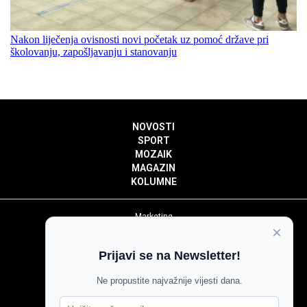
Nakon liječenja ovisnosti novi početak uz pomoć države pri
školovanju, zapošljavanju i stanovanju
NOVOSTI
SPORT
MOZAIK
MAGAZIN
KOLUMNE
Marketing
×
Politika privatnosti
Politika kolačića
Prijavi se na Newsletter!
Impressum
Pravila prenošenja sadržaja
Ne propustite najvažnije vijesti dana.
Pravila komentiranja
Agroglas