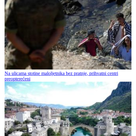
Na ulicama stotine maloljetnika bez pratnje, prihvatni centri
preopterećeni