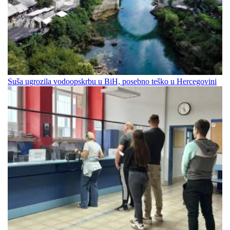
Suša ugrozila vodoopskrbu u BiH, posebno teško u Hercegovini