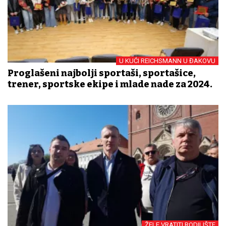
U KUĆI REICHSMANN U ĐAKOVU
Proglašeni najbolji sportaši, sportašice,
trener, sportske ekipe i mlade nade za 2024.
ŽELE VRATITI RODILIŠTE