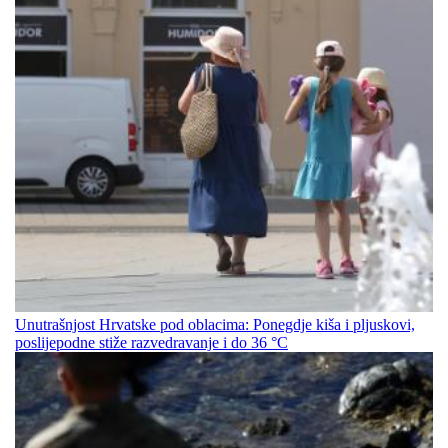
Unutrašnjost Hrvatske pod oblacima: Ponegdje kiša i pljuskovi,
poslijepodne stiže razvedravanje i do 36 °C