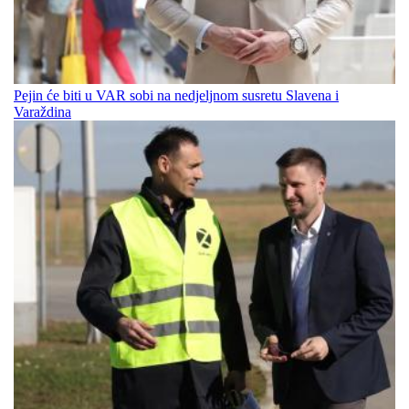
Pejin će biti u VAR sobi na nedjeljnom susretu Slavena i
Varaždina