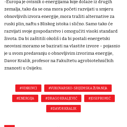
-Europa je ovisnik o energijama koje dolaze iz drugih
zemalja, tako da se ona mora početi razvijati u smjeru
obnovljivih izvora energije, mora tražiti alternative za
ruski plin, naftu s Bliskog istoka i slično. Samo tako će
razvijati svoje gospodarstvo i omogućiti visoki standard
života. Da bi zaštitili okoliš i da bi postali energetski
neovisni moramo se bazirati na vlastite izvore – pojasnio
je u svom predavanju o obnovljivim izvorima energije,
Davor Kralik, profesor na Fakultetu agrobiotehničkih
znanosti u Osijeku.
#VINKOVCI
#VUKOVARSKO-SRIJEMSKA ŽUPANIJA
#ENERGIJA
#DRAGO KRALJEVIĆ
#JOSIP ROMIĆ
#DAVOR KRALIK