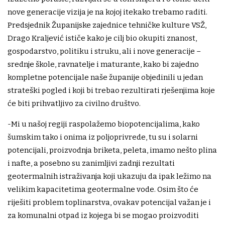
nove generacije vizija je na kojoj itekako trebamo raditi.
Predsjednik Županijske zajednice tehničke kulture VSŽ,
Drago Kraljević ističe kako je cilj bio okupiti znanost,
gospodarstvo, politiku i struku, ali i nove generacije –
srednje škole, ravnatelje i maturante, kako bi zajedno
kompletne potencijale naše županije objedinili u jedan
strateški pogled i koji bi trebao rezultirati rješenjima koje
će biti prihvatljivo za civilno društvo.
-Mi u našoj regiji raspolažemo biopotencijalima, kako
šumskim tako i onima iz poljoprivrede, tu su i solarni
potencijali, proizvodnja briketa, peleta, imamo nešto plina
i nafte, a posebno su zanimljivi zadnji rezultati
geotermalnih istraživanja koji ukazuju da ipak ležimo na
velikim kapacitetima geotermalne vode. Osim što će
riješiti problem toplinarstva, ovakav potencijal važan je i
za komunalni otpad iz kojega bi se mogao proizvoditi