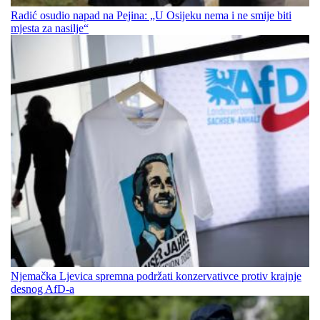
Radić osudio napad na Pejina: „U Osijeku nema i ne smije biti
mjesta za nasilje“
Njemačka Ljevica spremna podržati konzervativce protiv krajnje
desnog AfD-a