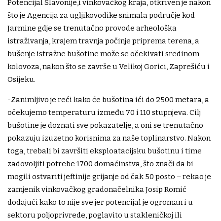
Potencijal Slavonije,i vinkovačkog kraja, otkriven je nakon
što je Agencija za ugljikovodike snimala područje kod
Jarmine gdje se trenutačno provode arheološka
istraživanja, krajem travnja počinje priprema terena, a
bušenje istražne bušotine može se očekivati sredinom
kolovoza, nakon što se završe u Velikoj Gorici, Zaprešiću i
Osijeku.
-Zanimljivo je reći kako će bušotina ići do 2500 metara, a
očekujemo temperaturu između 70 i 110 stupnjeva. Cilj
bušotine je doznati sve pokazatelje, a oni se trenutačno
pokazuju izuzetno korisnima za naše toplinarstvo. Nakon
toga, trebali bi završiti eksploatacijsku bušotinu i time
zadovoljiti potrebe 1700 domaćinstva, što znači da bi
mogili ostvariti jeftinije grijanje od čak 50 posto – rekao je
zamjenik vinkovačkog gradonačelnika Josip Romić
dodajući kako to nije sve jer potencijal je ogroman i u
sektoru poljoprivrede, poglavito u stakleničkoj ili