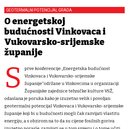
GEOTERMALNI POTENCIJAL GRADA
O energetskoj
budućnosti Vinkovaca i
Vukovarsko-srijemske
županije
S
prve konferencije „Energetska budućnost
Vinkovaca i Vukovarsko-srijemske
županije“održane u Vinkovcima u organizaciji
Županijske zajednice tehničke kulture VSŽ,
odaslana je poruka kako je izuzetno velik i povoljan
geotermalni potencijal Vinkovaca i Vukovarsko-srijemske
županije koji bi u budućnosti mogli čak razvijati vlastitu
energiju, a s obzirom na to da su cijene fosilnih goriva
izuzetno porasle, razvijati se u tom smjeru i o tome učiti