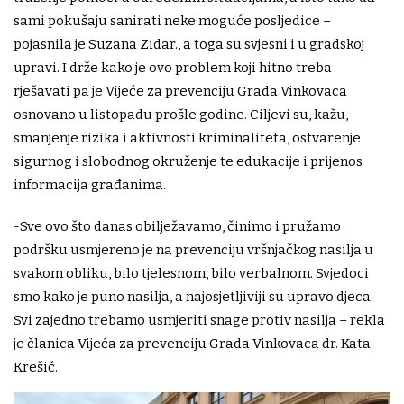
sami pokušaju sanirati neke moguće posljedice –
pojasnila je Suzana Zidar., a toga su svjesni i u gradskoj
upravi. I drže kako je ovo problem koji hitno treba
rješavati pa je Vijeće za prevenciju Grada Vinkovaca
osnovano u listopadu prošle godine. Ciljevi su, kažu,
smanjenje rizika i aktivnosti kriminaliteta, ostvarenje
sigurnog i slobodnog okruženje te edukacije i prijenos
informacija građanima.
-Sve ovo što danas obilježavamo, činimo i pružamo
podršku usmjereno je na prevenciju vršnjačkog nasilja u
svakom obliku, bilo tjelesnom, bilo verbalnom. Svjedoci
smo kako je puno nasilja, a najosjetljiviji su upravo djeca.
Svi zajedno trebamo usmjeriti snage protiv nasilja – rekla
je članica Vijeća za prevenciju Grada Vinkovaca dr. Kata
Krešić.