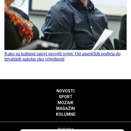
Kako su kulturni ratovi osvojili svijet: Od američkih podjela do
hrvatskih sukoba oko vrijednosti
NOVOSTI
SPORT
MOZAIK
MAGAZIN
KOLUMNE
Marketing