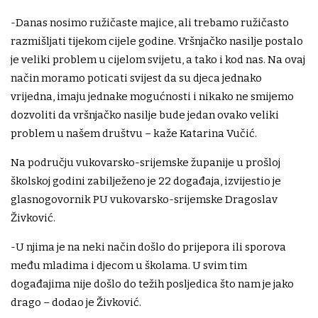
-Danas nosimo ružičaste majice, ali trebamo ružičasto
razmišljati tijekom cijele godine. Vršnjačko nasilje postalo
je veliki problem u cijelom svijetu, a tako i kod nas. Na ovaj
način moramo poticati svijest da su djeca jednako
vrijedna, imaju jednake mogućnosti i nikako ne smijemo
dozvoliti da vršnjačko nasilje bude jedan ovako veliki
problem u našem društvu – kaže Katarina Vučić.
Na području vukovarsko-srijemske županije u prošloj
školskoj godini zabilježeno je 22 događaja, izvijestio je
glasnogovornik PU vukovarsko-srijemske Dragoslav
Živković.
-U njima je na neki način došlo do prijepora ili sporova
među mladima i djecom u školama. U svim tim
događajima nije došlo do težih posljedica što nam je jako
drago – dodao je Živković.