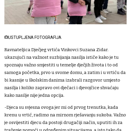
USTUPLJENA FOTOGRAFIJA
Ravnateljica Dječjeg vrtića Vinkovci Suzana Zidar.
ukazujući na važnost suzbijanja nasilja ističe kako je tu
spoznaju važno smjestiti u temelje dječjih života i to od
samoga početka, prvo u svome domu, a zatim i u vrtiću da
bi kasnije u školskim danima izabrali razgovor umjesto
nasilja i koliko zapravo ovi dječaci i djevojčice shvaćaju
kako nasilje nije jedna opcija.
-Djeca su svjesna ovoga jer mi od prvog trenutka, kada
krenu u vrtić, radimo na mirnom rješavanju sukoba. Važno
je osvijestiti djecu da postoji drugačiji način, uputiti ih za
traženje pomoći u određenim situacijama, a isto tako da