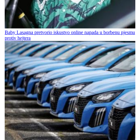
Baby Lasagna pretvorio iskustvo online napada u borbenu pjesmu
protiv hejtera