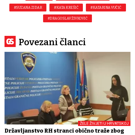
#SUZANA ZIDAR
#KATA KREŠIĆ
#KATARINA VUČIĆ
#DRAGOSLAV ŽIVKOVIĆ
Povezani članci
ŽELE ŽIVJETI U HRVATSKOJ
Državljanstvo RH stranci obično traže zbog