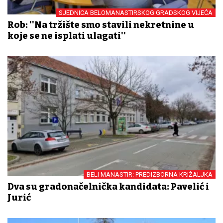
SJEDNICA BELOMANASTIRSKOG GRADSKOG VIJEĆA
Rob: ''Na tržište smo stavili nekretnine u
koje se ne isplati ulagati''
BELI MANASTIR: PREDIZBORNA KRIŽALJKA
Dva su gradonačelnička kandidata: Pavelić i
Jurić