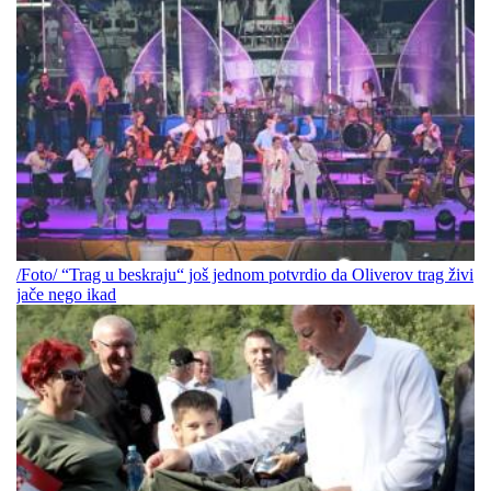
/Foto/ “Trag u beskraju“ još jednom potvrdio da Oliverov trag živi
jače nego ikad