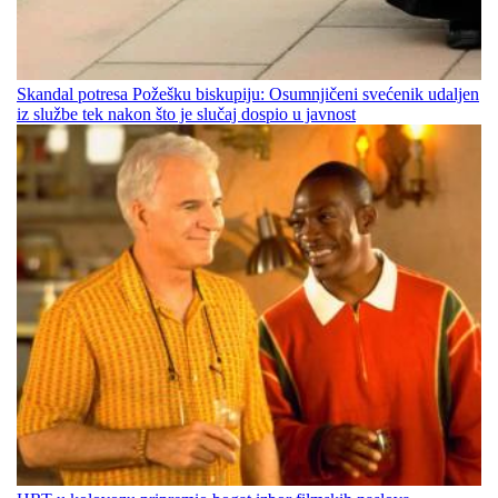
Skandal potresa Požešku biskupiju: Osumnjičeni svećenik udaljen
iz službe tek nakon što je slučaj dospio u javnost