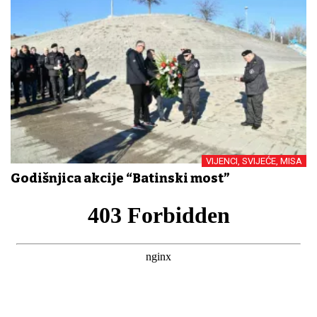
VIJENCI, SVIJEĆE, MISA
Godišnjica akcije “Batinski most”