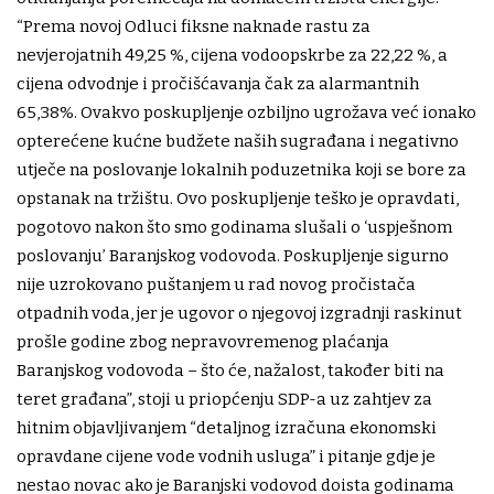
“Prema novoj Odluci fiksne naknade rastu za
nevjerojatnih 49,25 %, cijena vodoopskrbe za 22,22 %, a
cijena odvodnje i pročišćavanja čak za alarmantnih
65,38%. Ovakvo poskupljenje ozbiljno ugrožava već ionako
opterećene kućne budžete naših sugrađana i negativno
utječe na poslovanje lokalnih poduzetnika koji se bore za
opstanak na tržištu. Ovo poskupljenje teško je opravdati,
pogotovo nakon što smo godinama slušali o ‘uspješnom
poslovanju’ Baranjskog vodovoda. Poskupljenje sigurno
nije uzrokovano puštanjem u rad novog pročistača
otpadnih voda, jer je ugovor o njegovoj izgradnji raskinut
prošle godine zbog nepravovremenog plaćanja
Baranjskog vodovoda – što će, nažalost, također biti na
teret građana”, stoji u priopćenju SDP-a uz zahtjev za
hitnim objavljivanjem “detaljnog izračuna ekonomski
opravdane cijene vode vodnih usluga” i pitanje gdje je
nestao novac ako je Baranjski vodovod doista godinama