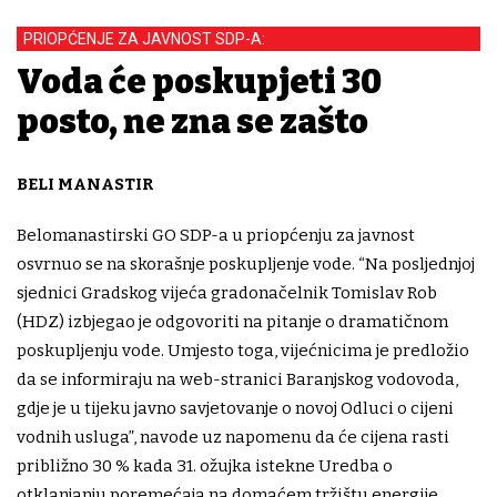
PRIOPĆENJE ZA JAVNOST SDP-A:
Voda će poskupjeti 30
posto, ne zna se zašto
BELI MANASTIR
Belomanastirski GO SDP-a u priopćenju za javnost
osvrnuo se na skorašnje poskupljenje vode. “Na posljednjoj
sjednici Gradskog vijeća gradonačelnik Tomislav Rob
(HDZ) izbjegao je odgovoriti na pitanje o dramatičnom
poskupljenju vode. Umjesto toga, vijećnicima je predložio
da se informiraju na web-stranici Baranjskog vodovoda,
gdje je u tijeku javno savjetovanje o novoj Odluci o cijeni
vodnih usluga”, navode uz napomenu da će cijena rasti
približno 30 % kada 31. ožujka istekne Uredba o
otklanjanju poremećaja na domaćem tržištu energije.