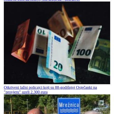
Otkriveni lažni policajci koji su 88-godišnjoj Osječanki na
"provjeru" uzeli 2.300 eura