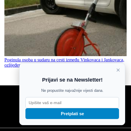
Poginula osoba u sudaru na cesti između Vinkovaca i Jankovaca,
ozlijeđeni prevezen helikopterom u KBC Osijek
×
Prijavi se na Newsletter!
Ne propustite najvažnije vijesti dana.
NOVOSTI
SPORT
MOZAIK
Pretplati se
MAGAZIN
KOLUMNE