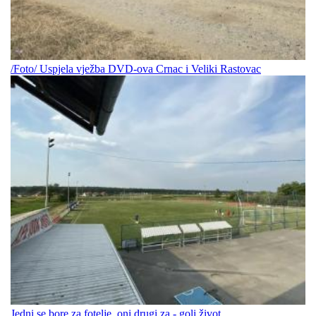
/Foto/ Uspjela vježba DVD-ova Crnac i Veliki Rastovac
Jedni se bore za fotelje, oni drugi za - goli život