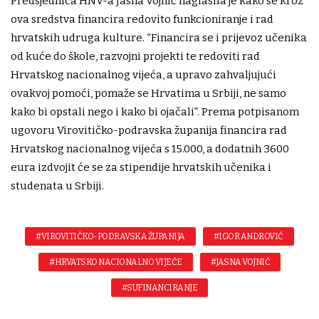
Predsjednica HNV-a Jasna Vojnić naglasila je kako se kroz
ova sredstva financira redovito funkcioniranje i rad
hrvatskih udruga kulture. “Financira se i prijevoz učenika
od kuće do škole, razvojni projekti te redoviti rad
Hrvatskog nacionalnog vijeća, a upravo zahvaljujući
ovakvoj pomoći, pomaže se Hrvatima u Srbiji, ne samo
kako bi opstali nego i kako bi ojačali”. Prema potpisanom
ugovoru Virovitičko-podravska županija financira rad
Hrvatskog nacionalnog vijeća s 15.000, a dodatnih 3600
eura izdvojit će se za stipendije hrvatskih učenika i
studenata u Srbiji.
#VIROVITIČKO-PODRAVSKA ŽUPANIJA
#IGOR ANDROVIĆ
#HRVATSKO NACIONALNO VIJEĆE
#JASNA VOJNIĆ
#SUFINANCIRANJE