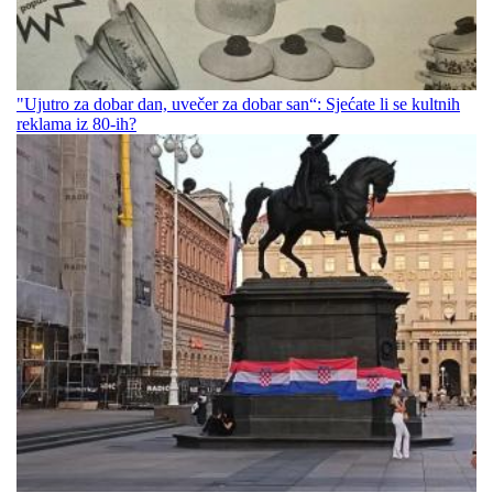
"Ujutro za dobar dan, uvečer za dobar san“: Sjećate li se kultnih
reklama iz 80-ih?