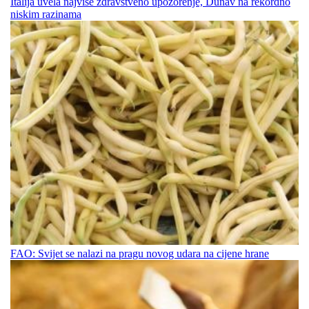
Italija uvela najviše zdravstveno upozorenje, Dunav na rekordno
niskim razinama
FAO: Svijet se nalazi na pragu novog udara na cijene hrane