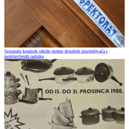
Sezonske kontrole otkrile stotine ilegalnih iznajmljivača i
neprijavljenih radnika