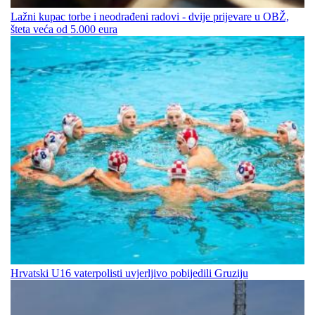
Lažni kupac torbe i neodrađeni radovi - dvije prijevare u OBŽ,
šteta veća od 5.000 eura
Hrvatski U16 vaterpolisti uvjerljivo pobijedili Gruziju