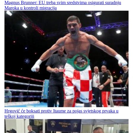
Magnus Brunner: EU treba svim sredstvima osigurati suradnju
Maroka u kontroli migracija
Hrgović će boksati protiv Itaume za pojas svjetskog prvaka u
teškoj kategoriji