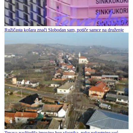
Ružičasta košara znači Slobodan sam, potiče samce na druženje
Trnava naslijedila imovinu bez vlasnika, neke nekretnine već