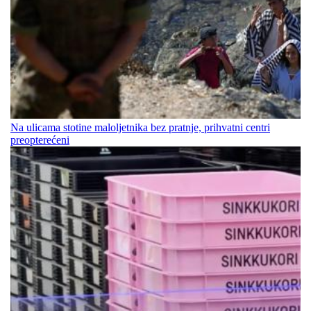
Na ulicama stotine maloljetnika bez pratnje, prihvatni centri
preopterećeni