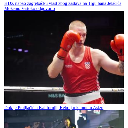
HDZ napao zagrebačku vlast zbog zastava na Trgu bana Jelačića,
Možemo žestoko odgovorio
Dok je Pratljačić u Kaliforniji, Rebolj u kampu u Asizu