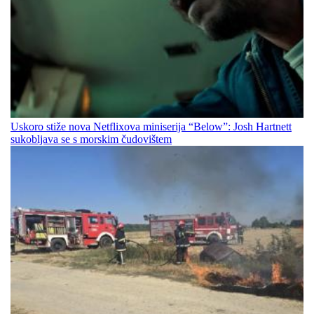
Uskoro stiže nova Netflixova miniserija “Below”: Josh Hartnett
sukobljava se s morskim čudovištem