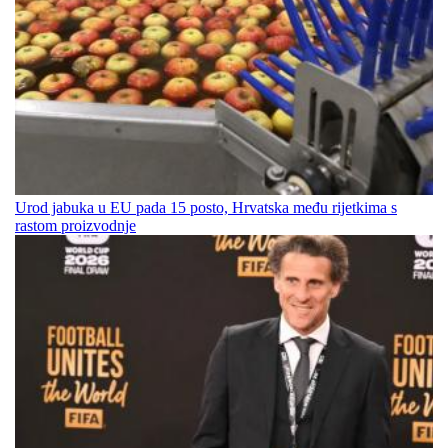
Urod jabuka u EU pada 15 posto, Hrvatska među rijetkima s
rastom proizvodnje