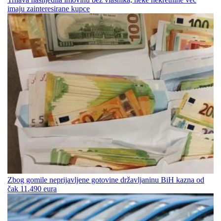
imaju zainteresirane kupce
Zbog gomile neprijavljene gotovine državljaninu BiH kazna od
čak 11.490 eura