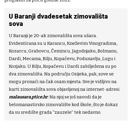
proglasili za pticu godine 2022.
U Baranji dvadesetak zimovališta
sova
U Baranji je 20-ak zimovališta sova ušara.
Evidentirana su u Karancu, Kneževim Vinogradima,
Kozarcu, Grabovcu, Čemincu, Jagodnjaku, Bolmanu,
Dardi, Mecama, Bilju, Kopačevu, Podunavlju, Lugu i
Kozjaku. U Bilju, Kopačevu i Dardi zabilježena su po
dva zimovališta. Na području Osijeka, pak, sove se
mogu pronaći na čak osam mjesta. Sve je vidljivo na
karti zimovališta sova objavljenoj na internet-adresi
malausara.ptice.hr
. Na njoj se još navodi da je
belomanastirsko zimovalište kod škole, što je dokaz
da su središte grada ‘’zauzele’’ tek nedavno.