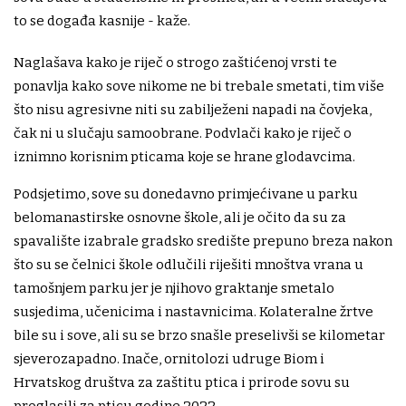
to se događa kasnije - kaže.
Naglašava kako je riječ o strogo zaštićenoj vrsti te
ponavlja kako sove nikome ne bi trebale smetati, tim više
što nisu agresivne niti su zabilježeni napadi na čovjeka,
čak ni u slučaju samoobrane. Podvlači kako je riječ o
iznimno korisnim pticama koje se hrane glodavcima.
Podsjetimo, sove su donedavno primjećivane u parku
belomanastirske osnovne škole, ali je očito da su za
spavalište izabrale gradsko središte prepuno breza nakon
što su se čelnici škole odlučili riješiti mnoštva vrana u
tamošnjem parku jer je njihovo graktanje smetalo
susjedima, učenicima i nastavnicima. Kolateralne žrtve
bile su i sove, ali su se brzo snašle preselivši se kilometar
sjeverozapadno. Inače, ornitolozi udruge Biom i
Hrvatskog društva za zaštitu ptica i prirode sovu su