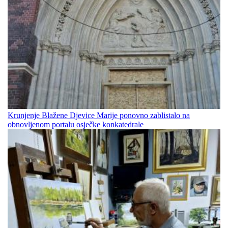
Krunjenje Blažene Djevice Marije ponovno zablistalo na
obnovljenom portalu osječke konkatedrale