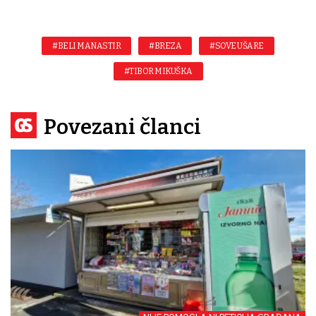
#BELI MANASTIR
#BREZA
#SOVE UŠARE
#TIBOR MIKUŠKA
Povezani članci