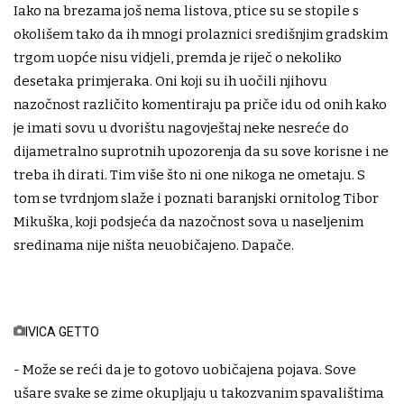
Iako na brezama još nema listova, ptice su se stopile s
okolišem tako da ih mnogi prolaznici središnjim gradskim
trgom uopće nisu vidjeli, premda je riječ o nekoliko
desetaka primjeraka. Oni koji su ih uočili njihovu
nazočnost različito komentiraju pa priče idu od onih kako
je imati sovu u dvorištu nagovještaj neke nesreće do
dijametralno suprotnih upozorenja da su sove korisne i ne
treba ih dirati. Tim više što ni one nikoga ne ometaju. S
tom se tvrdnjom slaže i poznati baranjski ornitolog Tibor
Mikuška, koji podsjeća da nazočnost sova u naseljenim
sredinama nije ništa neuobičajeno. Dapače.
IVICA GETTO
- Može se reći da je to gotovo uobičajena pojava. Sove
ušare svake se zime okupljaju u takozvanim spavalištima