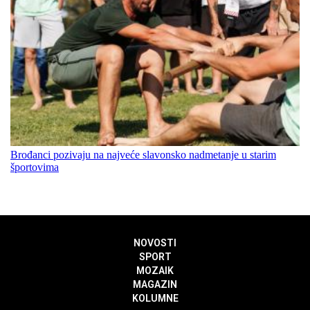
Brođanci pozivaju na najveće slavonsko nadmetanje u starim
športovima
NOVOSTI
SPORT
MOZAIK
MAGAZIN
KOLUMNE