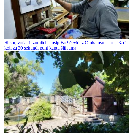
Slikar, voćar i izumitelj: Josip Božićević iz Otoka osmislio „ježa“
koji za 30 sekundi puni kantu šljivama