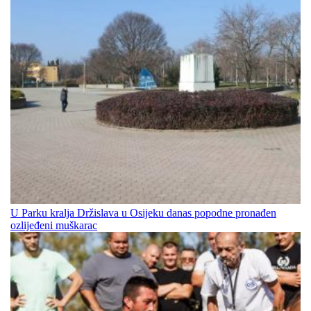
U Parku kralja Držislava u Osijeku danas popodne pronađen
ozlijeđeni muškarac