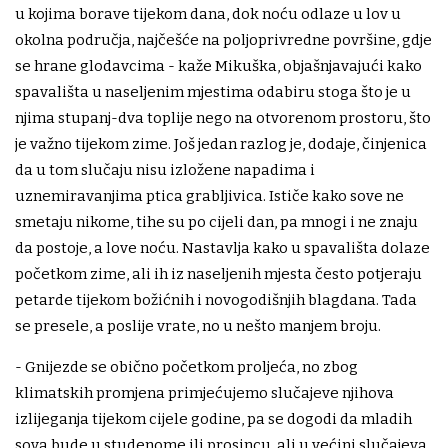
u kojima borave tijekom dana, dok noću odlaze u lov u
okolna područja, najčešće na poljoprivredne površine, gdje
se hrane glodavcima - kaže Mikuška, objašnjavajući kako
spavališta u naseljenim mjestima odabiru stoga što je u
njima stupanj-dva toplije nego na otvorenom prostoru, što
je važno tijekom zime. Još jedan razlog je, dodaje, činjenica
da u tom slučaju nisu izložene napadima i
uznemiravanjima ptica grabljivica. Ističe kako sove ne
smetaju nikome, tihe su po cijeli dan, pa mnogi i ne znaju
da postoje, a love noću. Nastavlja kako u spavališta dolaze
početkom zime, ali ih iz naseljenih mjesta često potjeraju
petarde tijekom božićnih i novogodišnjih blagdana. Tada
se presele, a poslije vrate, no u nešto manjem broju.
- Gnijezde se obično početkom proljeća, no zbog
klimatskih promjena primjećujemo slučajeve njihova
izlijeganja tijekom cijele godine, pa se dogodi da mladih
sova bude u studenome ili prosincu, ali u većini slučajeva