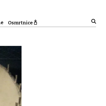
ne
Osmrtnice