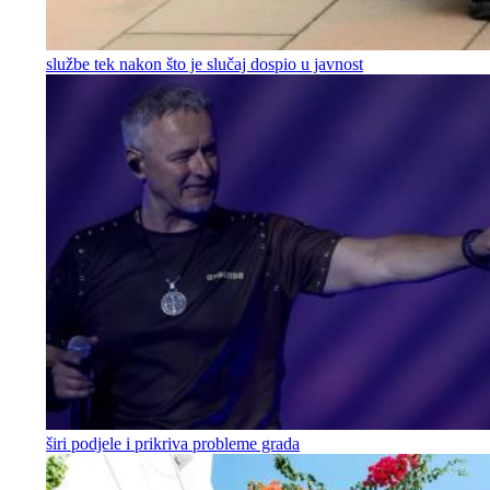
službe tek nakon što je slučaj dospio u javnost
širi podjele i prikriva probleme grada