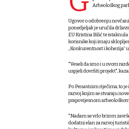
G
Arheološkog par
Ugovor o odobrenju novčani
ponedjeljak je uručila držav
EU Kristina Bilić te istaknul
korisnike koji imaju sklopl
„Konkurentnost i kohezija“ u
"Veseli da smo i u ovom razd
uspjeli dovršiti projekt", kazal
Po Penavinim riječima, to je
razvoj kojim se stvaraju nove
prapovijesnom arheološkom 
"Nadam se vrlo brzom završe
dodatni elan za razvoj turisti