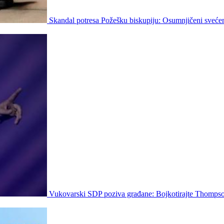
Skandal potresa Požešku biskupiju: Osumnjičeni svećen
Vukovarski SDP poziva građane: Bojkotirajte Thompso