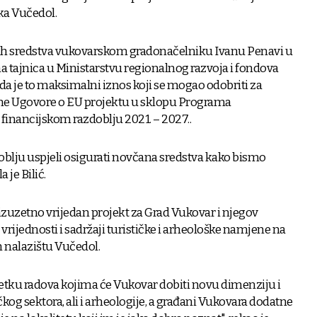
ka Vučedol.
h sredstva vukovarskom gradonačelniku Ivanu Penavi u
na tajnica u Ministarstvu regionalnog razvoja i fondova
a da je to maksimalni iznos koji se mogao odobriti za
jene Ugovore o EU projektu u sklopu Programa
 financijskom razdoblju 2021. – 2027..
oblju uspjeli osigurati novčana sredstva kako bismo
a je Bilić.
 izuzetno vrijedan projekt za Grad Vukovar i njegov
 vrijednosti i sadržaji turističke i arheološke namjene na
nalazištu Vučedol.
tku radova kojima će Vukovar dobiti novu dimenziju i
čkog sektora, ali i arheologije, a građani Vukovara dodatne