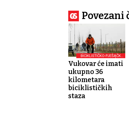
Povezani 
BICIKLISTIČKO-PJEŠAČKA
STAZA U VINKOVAČKOJ
Vukovar će imati
ULICI
ukupno 36
kilometara
biciklističkih
staza