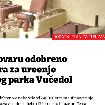
DODATNI ELAN ZA TURIZA
ovaru odobreno
a za uređenje
g parka Vučedol
obreno je nešto više od 246.000 eura za sufinanciranje
kova vlastitog udjela u EU projektu II. faze uređenja