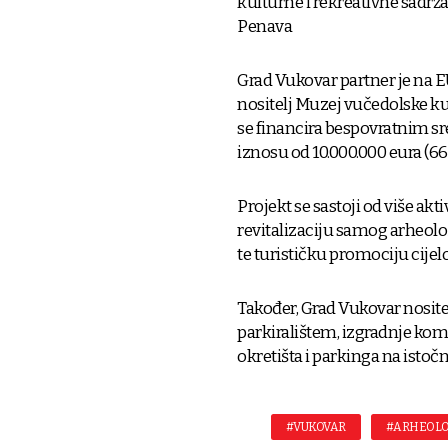
kulturne i rekreativne sadržaj
Penava
Grad Vukovar partner je na E
nositelj Muzej vučedolske kul
se financira bespovratnim sr
iznosu od 10.000.000 eura (66
Projekt se sastoji od više ak
revitalizaciju samog arheolo
te turističku promociju cijel
Također, Grad Vukovar nositel
parkiralištem, izgradnje kom
okretišta i parkinga na isto
#VUKOVAR
#ARHEOLO