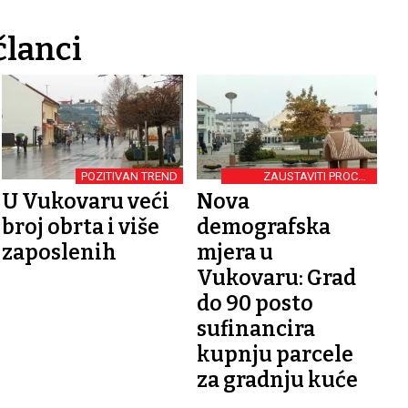
članci
POZITIVAN TREND
ZAUSTAVITI PROCES
ISELJAVANJA
U Vukovaru veći
Nova
broj obrta i više
demografska
zaposlenih
mjera u
Vukovaru: Grad
do 90 posto
sufinancira
kupnju parcele
za gradnju kuće