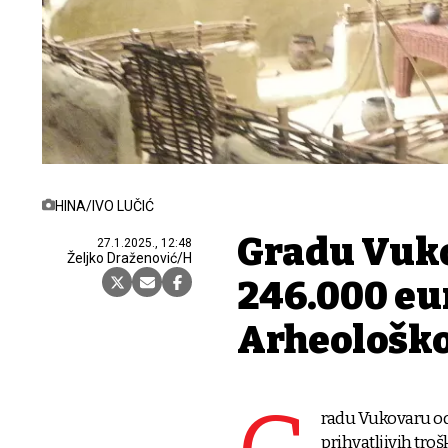
HINA/IVO LUČIĆ
Gradu Vuk
27.1.2025., 12:48
Željko Draženović/H
246.000 eur
Arheološko
radu Vukovaru od
prihvatljivih troš