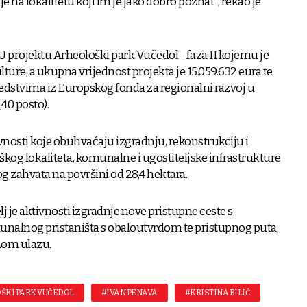
e na lokalitetu koji im je jako dobro poznat", rekao je
U projektu Arheološki park Vučedol - faza II kojemu je
ture, a ukupna vrijednost projekta je 15.059.632 eura te
edstvima iz Europskog fonda za regionalni razvoj u
,40 posto).
tivnosti koje obuhvaćaju izgradnju, rekonstrukciju i
škog lokaliteta, komunalne i ugostiteljske infrastrukture
og zahvata na površini od 28,4 hektara.
j je aktivnosti izgradnje nove pristupne ceste s
unalnog pristaništa s obaloutvrdom te pristupnog puta,
čnom ulazu.
ŠKI PARK VUČEDOL
#IVAN PENAVA
#KRISTINA BILIĆ