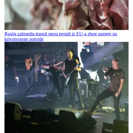
Rusija zabranila tranzit mesa peradi iz EU-a zbog sumnje na
krivotvorene potvrde