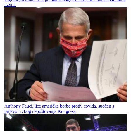
uzvrat
Anthony Fauci, lice američke borbe protiv covida, suočen s
prijavom zbog nepoštovanja Kongresa