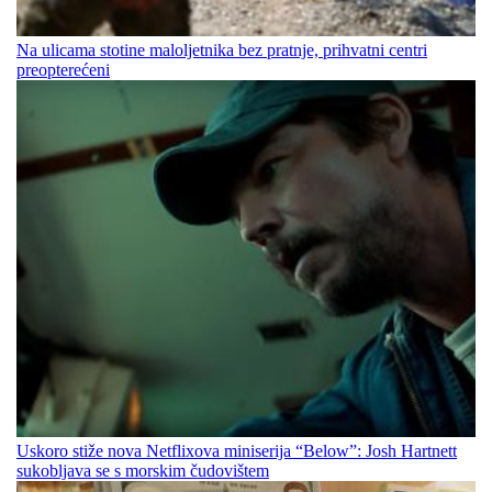
Na ulicama stotine maloljetnika bez pratnje, prihvatni centri
preopterećeni
Uskoro stiže nova Netflixova miniserija “Below”: Josh Hartnett
sukobljava se s morskim čudovištem