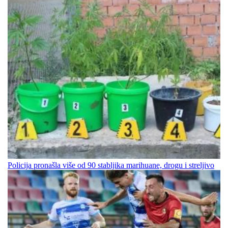
Policija pronašla više od 90 stabljika marihuane, drogu i streljivo