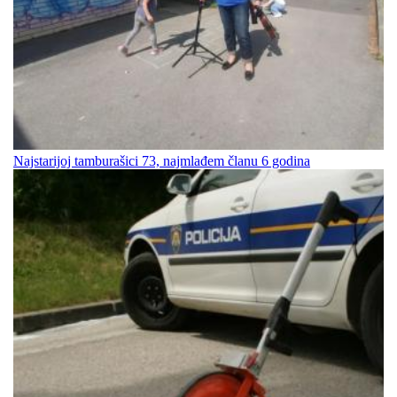
Najstarijoj tamburašici 73, najmlađem članu 6 godina