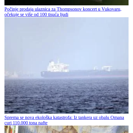
Počinje prodaja ulaznica za Thompsonov koncert u Vukovaru,
očekuje se više od 100 tisuća ljudi
Sprema se nova ekološka katastrofa: Iz tankera uz obalu Omana
curi 110.000 tona nafte