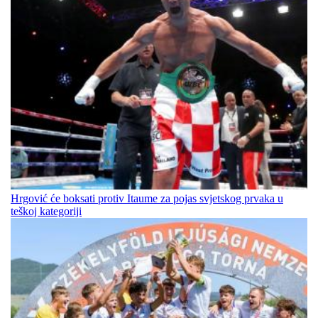
Hrgović će boksati protiv Itaume za pojas svjetskog prvaka u
teškoj kategoriji