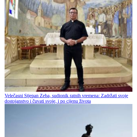
Velečasni Stjepan Zeba, sudionik ratnih vremena: Zadržati svoje
dostojanstvo i čuvati svoje, i po cijenu života