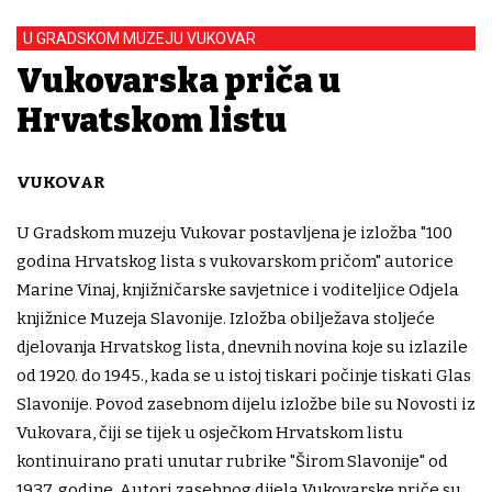
U GRADSKOM MUZEJU VUKOVAR
Vukovarska priča u
Hrvatskom listu
VUKOVAR
U Gradskom muzeju Vukovar postavljena je izložba "100
godina Hrvatskog lista s vukovarskom pričom" autorice
Marine Vinaj, knjižničarske savjetnice i voditeljice Odjela
knjižnice Muzeja Slavonije. Izložba obilježava stoljeće
djelovanja Hrvatskog lista, dnevnih novina koje su izlazile
od 1920. do 1945., kada se u istoj tiskari počinje tiskati Glas
Slavonije. Povod zasebnom dijelu izložbe bile su Novosti iz
Vukovara, čiji se tijek u osječkom Hrvatskom listu
kontinuirano prati unutar rubrike "Širom Slavonije" od
1937. godine. Autori zasebnog dijela Vukovarske priče su