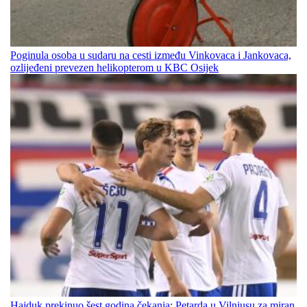
Poginula osoba u sudaru na cesti između Vinkovaca i Jankovaca,
ozlijeđeni prevezen helikopterom u KBC Osijek
Hajduk prekinuo šest godina čekanja: Petarda u Vilniusu za miran