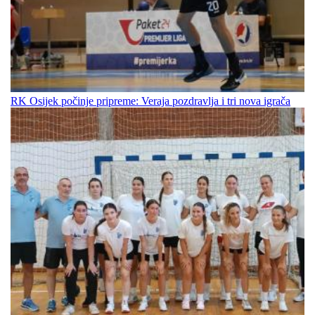
RK Osijek počinje pripreme: Veraja pozdravlja i tri nova igrača