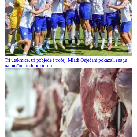
Tri utakmice, tri pobjede i trofej: Mladi Osječani pokazali snagu
na međunarodnom turniru