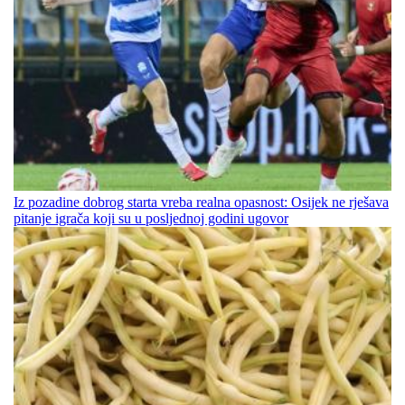
Iz pozadine dobrog starta vreba realna opasnost: Osijek ne rješava
pitanje igrača koji su u posljednoj godini ugovor