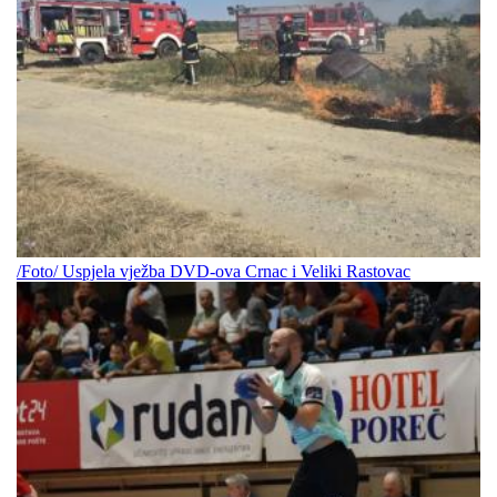
/Foto/ Uspjela vježba DVD-ova Crnac i Veliki Rastovac