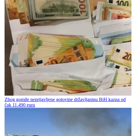
Zbog gomile neprijavljene gotovine državljaninu BiH kazna od
čak 11.490 eura