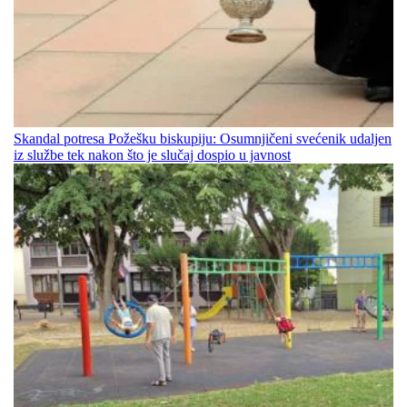
Skandal potresa Požešku biskupiju: Osumnjičeni svećenik udaljen
iz službe tek nakon što je slučaj dospio u javnost