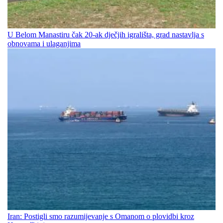
U Belom Manastiru čak 20-ak dječjih igrališta, grad nastavlja s
obnovama i ulaganjima
Iran: Postigli smo razumijevanje s Omanom o plovidbi kroz