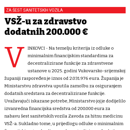
ZA ŠEST SANITETSKIH VOZILA
VSŽ-u za zdravstvo
dodatnih 200.000 €
V
INKOVCI - Na temelju kriterija iz odluke o
minimalnim financijskim standardima za
decentralizirane funkcije za zdravstvene
ustanove u 2025. godini Vukovarsko-srijemskoj
županiji raspoređen je iznos od 2.031.976 eura. Županija je
Ministarstvu zdravstva uputila zamolbu za osiguranjem
dodatnih sredstava za decentralizirane funkcije.
Uvažavajući iskazane potrebe, Ministarstvo joj je dodijelilo
izvanredna financijska sredstva od 200.000 eura za
nabavu šest sanitetskih vozila Zavoda za hitnu medicinu
VSŽ-a. Sukladno tome, u prijedlogu odluke o minimalnim