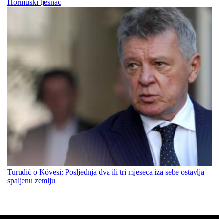
Hormuški tjesnac
Turudić o Kövesi: Posljednja dva ili tri mjeseca iza sebe ostavlja
spaljenu zemlju