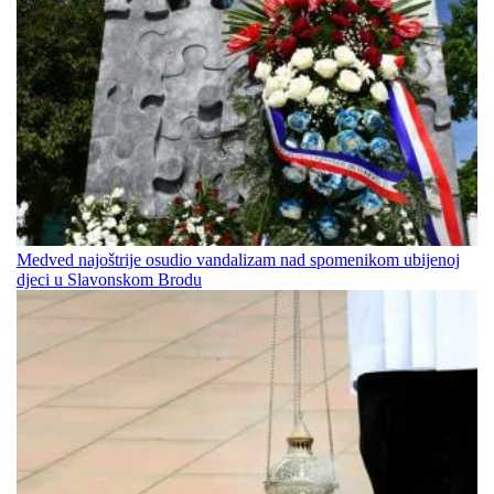
Medved najoštrije osudio vandalizam nad spomenikom ubijenoj
djeci u Slavonskom Brodu