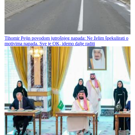
Tihomir Pejin povodom jutrošnjeg napada: Ne želim špekulirati o
motivima napada. Sve je OK, idemo dalje raditi