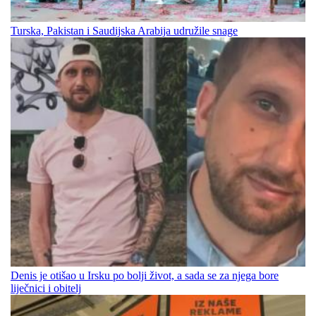
Turska, Pakistan i Saudijska Arabija udružile snage
Denis je otišao u Irsku po bolji život, a sada se za njega bore
liječnici i obitelj