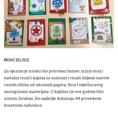
GKIČ BELIŠĆE
Za njezinu je izradu bio potreban hamer, sizzix stroj i
metalni rezači kojima su sudionici rezali željene motive
raznih oblika od ukrasnih papira, filca i svjetlucavog
moosgummi materijala. U knjižnici je ove godine bilo
uistinu živahno, što najbolje dokazuju 44 provedene
kreativne radionice.