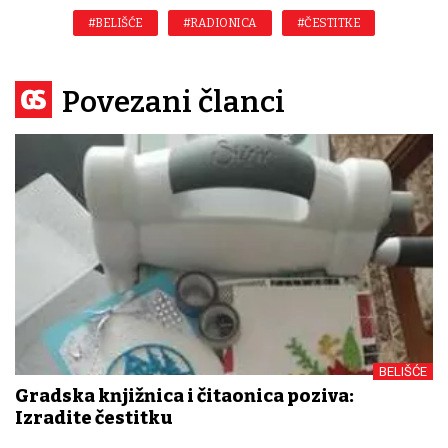
#BELIŠĆE
#RADIONICA
#ČESTITKE
Povezani članci
BELIŠĆE
Gradska knjižnica i čitaonica poziva:
Izradite čestitku