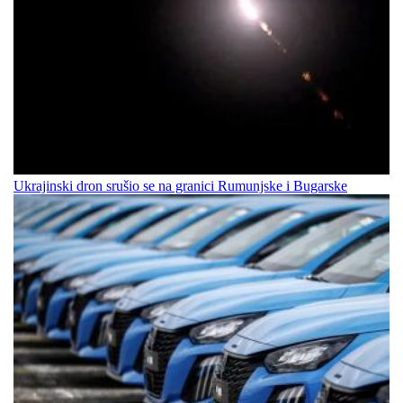
Ukrajinski dron srušio se na granici Rumunjske i Bugarske