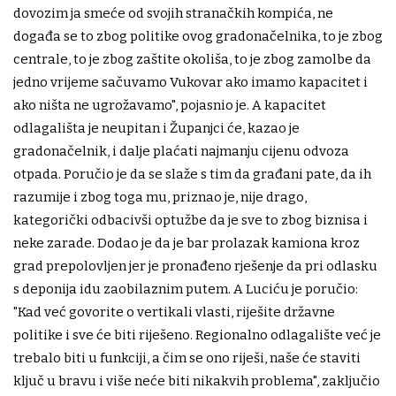
dovozim ja smeće od svojih stranačkih kompića, ne
događa se to zbog politike ovog gradonačelnika, to je zbog
centrale, to je zbog zaštite okoliša, to je zbog zamolbe da
jedno vrijeme sačuvamo Vukovar ako imamo kapacitet i
ako ništa ne ugrožavamo", pojasnio je. A kapacitet
odlagališta je neupitan i Županjci će, kazao je
gradonačelnik, i dalje plaćati najmanju cijenu odvoza
otpada. Poručio je da se slaže s tim da građani pate, da ih
razumije i zbog toga mu, priznao je, nije drago,
kategorički odbacivši optužbe da je sve to zbog biznisa i
neke zarade. Dodao je da je bar prolazak kamiona kroz
grad prepolovljen jer je pronađeno rješenje da pri odlasku
s deponija idu zaobilaznim putem. A Luciću je poručio:
"Kad već govorite o vertikali vlasti, riješite državne
politike i sve će biti riješeno. Regionalno odlagalište već je
trebalo biti u funkciji, a čim se ono riješi, naše će staviti
ključ u bravu i više neće biti nikakvih problema", zaključio