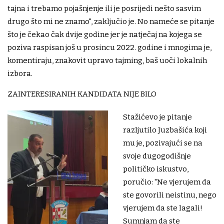
tajna i trebamo pojašnjenje ili je posrijedi nešto sasvim
drugo što mi ne znamo", zaključio je. No nameće se pitanje
što je čekao čak dvije godine jer je natječaj na kojega se
poziva raspisan još u prosincu 2022. godine i mnogima je,
komentiraju, znakovit upravo tajming, baš uoči lokalnih
izbora.
ZAINTERESIRANIH KANDIDATA NIJE BILO
Stažićevo je pitanje
razljutilo Juzbašića koji
mu je, pozivajući se na
svoje dugogodišnje
političko iskustvo,
poručio: "Ne vjerujem da
ste govorili neistinu, nego
vjerujem da ste lagali!
Sumnjam da ste