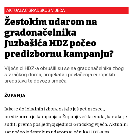
AKTUALAC GRADSKOG VIJEĆA
Žestokim udarom na
gradonačelnika
Juzbašića HDZ počeo
predizbornu kampanju?
Vijećnici HDZ-a obrušili su se na gradonačelnika zbog
staračkog doma, projekata i povlačenja europskih
sredstava te dovoza smeća
ŽUPANJA
Iako je do lokalnih izbora ostalo još pet mjeseci,
predizborna je kampanja u Županji već krenula, bar ako je
suditi prema posljednjoj sjednici Gradskog vijeća. Aktualni
sat počeo je žestokim udarom vijećnika HDZ-a na