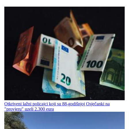
Otkriveni lažni policajci koji su 88-godišnjoj Osječanki na
"provjeru" uzeli 2.300 eura