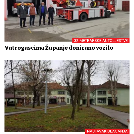
32-METRARSKE AUTOLJESTVE
Vatrogascima Županje donirano vozilo
NASTAVAK ULAGANJA