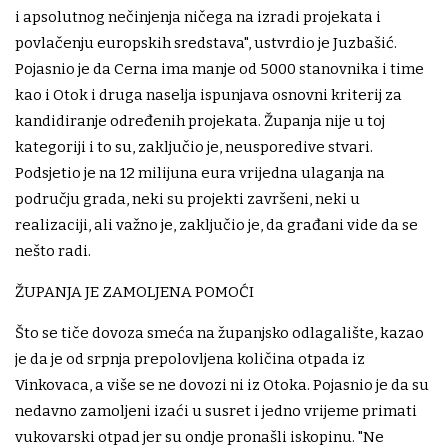
i apsolutnog nečinjenja ničega na izradi projekata i
povlačenju europskih sredstava", ustvrdio je Juzbašić.
Pojasnio je da Cerna ima manje od 5000 stanovnika i time
kao i Otok i druga naselja ispunjava osnovni kriterij za
kandidiranje određenih projekata. Županja nije u toj
kategoriji i to su, zaključio je, neusporedive stvari.
Podsjetio je na 12 milijuna eura vrijedna ulaganja na
području grada, neki su projekti završeni, neki u
realizaciji, ali važno je, zaključio je, da građani vide da se
nešto radi.
ŽUPANJA JE ZAMOLJENA POMOĆI
Što se tiče dovoza smeća na županjsko odlagalište, kazao
je da je od srpnja prepolovljena količina otpada iz
Vinkovaca, a više se ne dovozi ni iz Otoka. Pojasnio je da su
nedavno zamoljeni izaći u susret i jedno vrijeme primati
vukovarski otpad jer su ondje pronašli iskopinu. "Ne