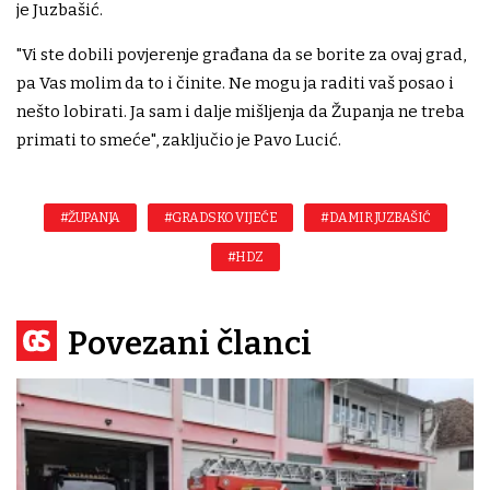
je Juzbašić.
"Vi ste dobili povjerenje građana da se borite za ovaj grad,
pa Vas molim da to i činite. Ne mogu ja raditi vaš posao i
nešto lobirati. Ja sam i dalje mišljenja da Županja ne treba
primati to smeće", zaključio je Pavo Lucić.
#ŽUPANJA
#GRADSKO VIJEĆE
#DAMIR JUZBAŠIĆ
#HDZ
Povezani članci