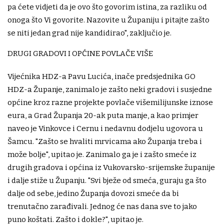
pa ćete vidjeti da je ovo što govorim istina, za razliku od
onoga što Vi govorite. Nazovite u Županiju i pitajte zašto
se niti jedan grad nije kandidirao", zaključio je.
DRUGI GRADOVI I OPĆINE POVLAČE VIŠE
Vijećnika HDZ-a Pavu Lucića, inače predsjednika GO
HDZ-a Županje, zanimalo je zašto neki gradovi i susjedne
općine kroz razne projekte povlače višemilijunske iznose
eura, a Grad Županja 20-ak puta manje, a kao primjer
naveo je Vinkovce i Cernu i nedavnu dodjelu ugovora u
Šamcu. "Zašto se hvaliti mrvicama ako Županja treba i
može bolje", upitao je. Zanimalo ga je i zašto smeće iz
drugih gradova i općina iz Vukovarsko-srijemske županije
i dalje stiže u Županju. "Svi bježe od smeća, guraju ga što
dalje od sebe, jedino Županja dovozi smeće da bi
trenutačno zarađivali. Jednog će nas dana sve to jako
puno koštati. Zašto i dokle?", upitao je.