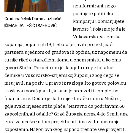
neinformirani, nego
počinjete političku
Gradonačelnik Damir Juzbašić
kampanju i obmanjujete
MARIJA LEŠIĆ OMEROVIĆ
javnost!". Pojasnio je da je
Vukovarsko-srijemska
županija, poput njih 19, trebala prijaviti projekt, naći
partnera u jednom od gradova ili općina, uz napomenu da
tu nije riječ o staračkom domu u onom smislu u kojemu
govori Stažić. Poručio mu je da upita druge lokalne
čelnike u Vukovarsko-srijemskoj županiji zbog čega se
nisu javili na poziv. Upravo iz razloga što gotovo polovicu
troškova moraš platiti, a kasnije preuzeti i kompletno
financiranje. Dodao je da to nije starački dom u Nuštru,
gdje svaki mjesec stižu plaće. "Naravno da podržavam 60
zaposlenih, ali odakle? Grad Županja nema 4 do 5 milijuna
eura za učešće u tom projektu niti ima za financiranje
zaposlenih. Nakon ovakvog napada trebate sve provjeriti