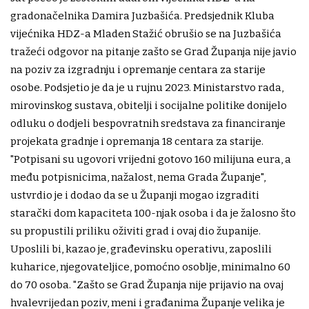
gradonačelnika Damira Juzbašića. Predsjednik Kluba
vijećnika HDZ-a Mladen Stažić obrušio se na Juzbašića
tražeći odgovor na pitanje zašto se Grad Županja nije javio
na poziv za izgradnju i opremanje centara za starije
osobe. Podsjetio je da je u rujnu 2023. Ministarstvo rada,
mirovinskog sustava, obitelji i socijalne politike donijelo
odluku o dodjeli bespovratnih sredstava za financiranje
projekata gradnje i opremanja 18 centara za starije.
"Potpisani su ugovori vrijedni gotovo 160 milijuna eura, a
među potpisnicima, nažalost, nema Grada Županje",
ustvrdio je i dodao da se u Županji mogao izgraditi
starački dom kapaciteta 100-njak osoba i da je žalosno što
su propustili priliku oživiti grad i ovaj dio županije.
Uposlili bi, kazao je, građevinsku operativu, zaposlili
kuharice, njegovateljice, pomoćno osoblje, minimalno 60
do 70 osoba. "Zašto se Grad Županja nije prijavio na ovaj
hvalevrijedan poziv, meni i građanima Županje velika je