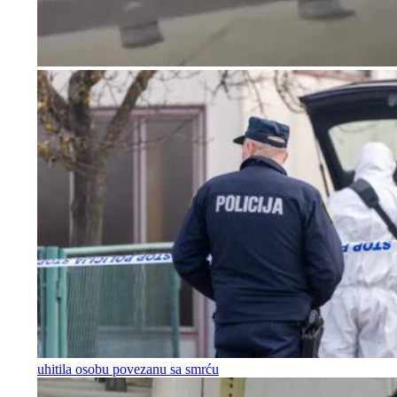
uhitila osobu povezanu sa smrću