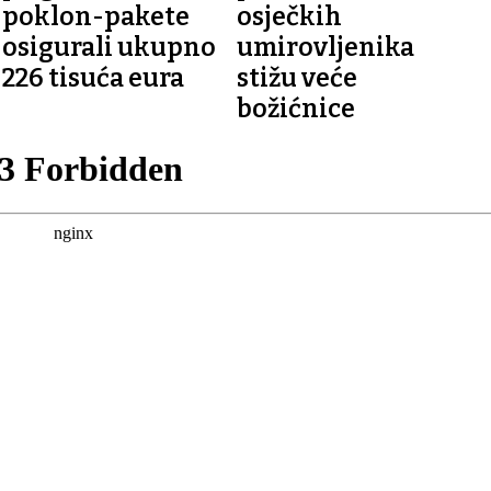
poklon-pakete
osječkih
osigurali ukupno
umirovljenika
226 tisuća eura
stižu veće
božićnice