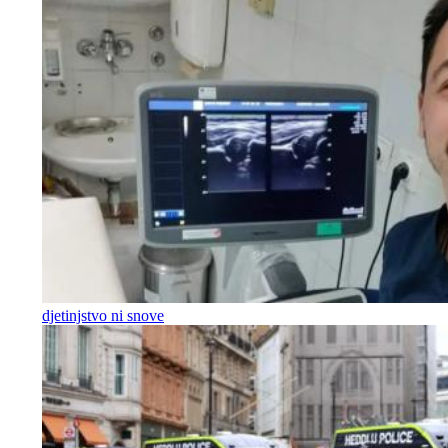
djetinjstvo ni snove