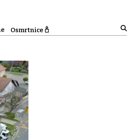
ne
Osmrtnice