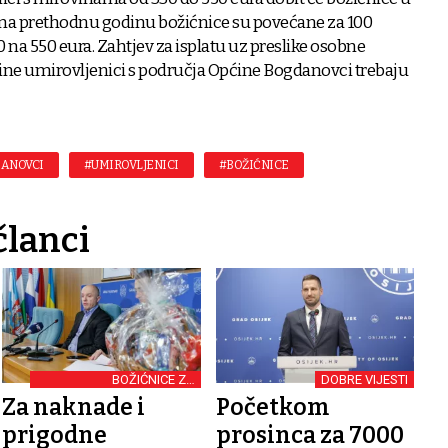
 na prethodnu godinu božićnice su povećane za 100
 na 550 eura. Zahtjev za isplatu uz preslike osobne
vine umirovljenici s područja Općine Bogdanovci trebaju
DANOVCI
#UMIROVLJENICI
#BOŽIĆNICE
članci
BOŽIĆNICE ZA
DOBRE VIJESTI
VUKOVARSKE
Za naknade i
Početkom
UMIROVLJENIKE
prigodne
prosinca za 7000