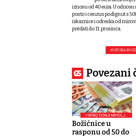
iznosu od 40 eura. U odnosu
posto i cenzus podignut s 500
iskaznice i odreska od miro
predati do 11. prosinca.
#OPĆINA BOG
Povezani 
I GRAD DONJI MIHOLJAC
POMEŽE UMIROVLJENIKE
Božićnice u
rasponu od 50 do