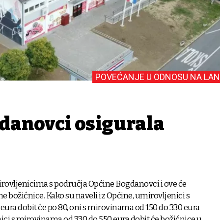
POVEĆANJE U ODNOSU NA LAN
danovci osigurala
vljenicima s područja Općine Bogdanovci i ove će
ne božićnice. Kako su naveli iz Općine, umirovljenici s
ura dobit će po 80, oni s mirovinama od 150 do 330 eura
nici s mirovinama od 330 do 550 eura dobit će božićnice u