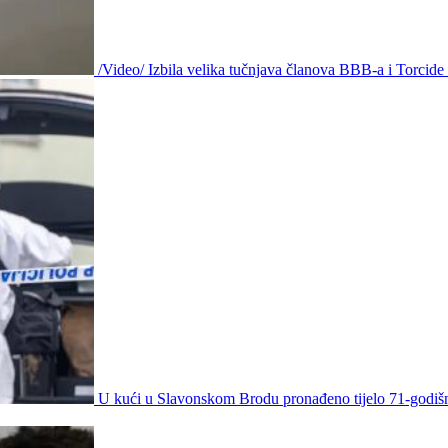
/Video/ Izbila velika tučnjava članova BBB-a i Torcid
U kući u Slavonskom Brodu pronađeno tijelo 71-godišnj