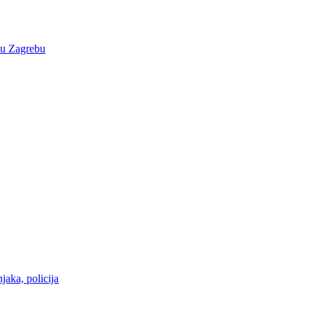
e u Zagrebu
aka, policija