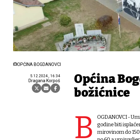
OPĆINA BOGDANOVCI
Općina Bog
5.12.2024., 16:34
Dragana Korpoš
božićnice
B
OGDANOVCI - Umiro
godine biti isplaće
mirovinom do 150 e
po 60, a umirovlje