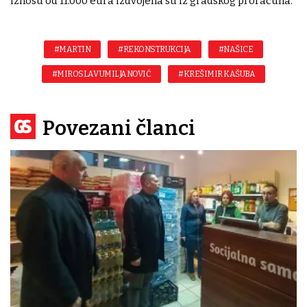
iznosu od 11.000 eura izdvojena su iz gradskog proračuna.
#MARTIN
#REKONSTRUKCIJA
#NAŠICE
#MIROSLAV UMILJANOVIĆ
#KREŠIMIR KAŠUBA
Povezani članci