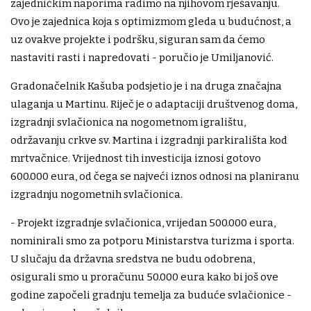
zajedničkim naporima radimo na njihovom rješavanju.
Ovo je zajednica koja s optimizmom gleda u budućnost, a
uz ovakve projekte i podršku, siguran sam da ćemo
nastaviti rasti i napredovati - poručio je Umiljanović.
Gradonačelnik Kašuba podsjetio je i na druga značajna
ulaganja u Martinu. Riječ je o adaptaciji društvenog doma,
izgradnji svlačionica na nogometnom igralištu,
održavanju crkve sv. Martina i izgradnji parkirališta kod
mrtvačnice. Vrijednost tih investicija iznosi gotovo
600.000 eura, od čega se najveći iznos odnosi na planiranu
izgradnju nogometnih svlačionica.
- Projekt izgradnje svlačionica, vrijedan 500.000 eura,
nominirali smo za potporu Ministarstva turizma i sporta.
U slučaju da državna sredstva ne budu odobrena,
osigurali smo u proračunu 50.000 eura kako bi još ove
godine započeli gradnju temelja za buduće svlačionice -