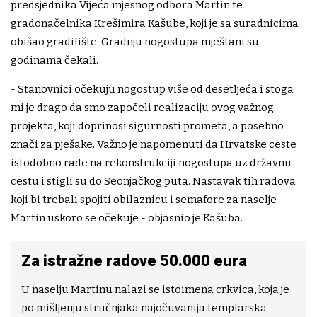
predsjednika Vijeća mjesnog odbora Martin te
gradonačelnika Krešimira Kašube, koji je sa suradnicima
obišao gradilište. Gradnju nogostupa mještani su
godinama čekali.
- Stanovnici očekuju nogostup više od desetljeća i stoga
mi je drago da smo započeli realizaciju ovog važnog
projekta, koji doprinosi sigurnosti prometa, a posebno
znači za pješake. Važno je napomenuti da Hrvatske ceste
istodobno rade na rekonstrukciji nogostupa uz državnu
cestu i stigli su do Seonjačkog puta. Nastavak tih radova
koji bi trebali spojiti obilaznicu i semafore za naselje
Martin uskoro se očekuje - objasnio je Kašuba.
Za istražne radove 50.000 eura
U naselju Martinu nalazi se istoimena crkvica, koja je
po mišljenju stručnjaka najočuvanija templarska