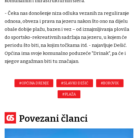
komunalnih i infrastrukturnih sfera.
- Čeka nas donošenje niza odluka vezanih za reguliranje
odnosa, obveza i prava na jezeru nakon što ono na dijelu
obale dobije plažu, bazen i vez – od iznajmljivanja plovila
do sportsko-rekreativnih sadržaja na jezeru, u kojem će
periodu što biti, na kojim točkama itd. - najavljuje Dešić.
Općina ima svoje komunalno poduzeće "Drinak", pa će i
njegov angažman biti tu značajan.
#OPĆINA DRENJE
#SLAVKO DEŠIĆ
#BOROVIK
#PLAŽA
Povezani članci