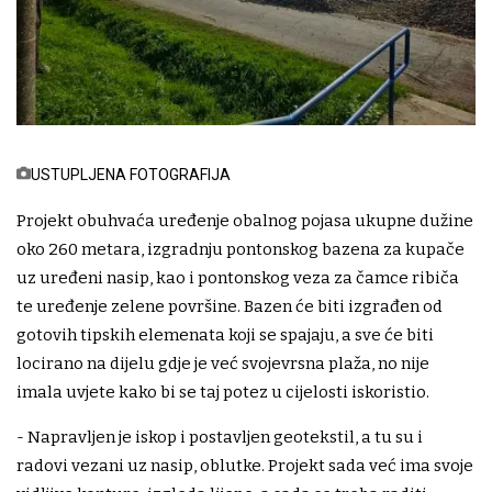
USTUPLJENA FOTOGRAFIJA
Projekt obuhvaća uređenje obalnog pojasa ukupne dužine
oko 260 metara, izgradnju pontonskog bazena za kupače
uz uređeni nasip, kao i pontonskog veza za čamce ribiča
te uređenje zelene površine. Bazen će biti izgrađen od
gotovih tipskih elemenata koji se spajaju, a sve će biti
locirano na dijelu gdje je već svojevrsna plaža, no nije
imala uvjete kako bi se taj potez u cijelosti iskoristio.
- Napravljen je iskop i postavljen geotekstil, a tu su i
radovi vezani uz nasip, oblutke. Projekt sada već ima svoje