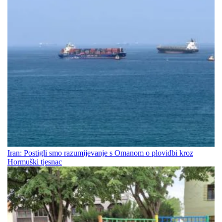
Iran: Postigli smo razumijevanje s Omanom o plovidbi kroz
Hormuški tjesnac