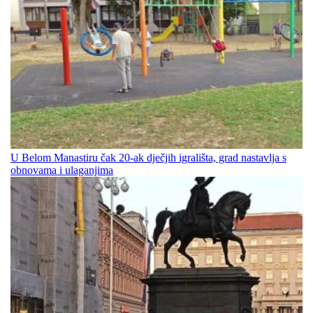
U Belom Manastiru čak 20-ak dječjih igrališta, grad nastavlja s
obnovama i ulaganjima