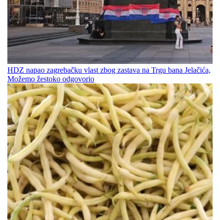
HDZ napao zagrebačku vlast zbog zastava na Trgu bana Jelačića,
Možemo žestoko odgovorio