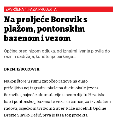
ZAVRŠENA 1. FAZA PROJEKTA
Na proljeće Borovik s
plažom, pontonskim
bazenom i vezom
Općina pred nizom odluka, od iznajmljivanja plovila do
raznih sadržaja, korištenja parkinga...
DRENJE/BOROVIK
Nakon što je u rujnu započeo radove na dugo
priželjkivanoj izgradnji plaže na dijelu obale jezera
Borovika, najveće akumulacije u ovom dijelu Hrvatske,
kao i pontonskog bazena te veza za čamce, za izvođačem
radova, osječkom tvrtkom Zuber, kaže načelnik Općine
Drenje Slavko Dešić, prva je faza tog projekta.