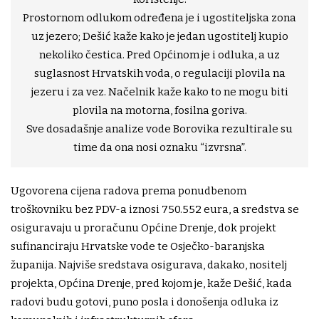
Prostornom odlukom određena je i ugostiteljska zona
uz jezero; Dešić kaže kako je jedan ugostitelj kupio
nekoliko čestica. Pred Općinom je i odluka, a uz
suglasnost Hrvatskih voda, o regulaciji plovila na
jezeru i za vez. Načelnik kaže kako to ne mogu biti
plovila na motorna, fosilna goriva.
Sve dosadašnje analize vode Borovika rezultirale su
time da ona nosi oznaku “izvrsna”.
Ugovorena cijena radova prema ponudbenom
troškovniku bez PDV-a iznosi 750.552 eura, a sredstva se
osiguravaju u proračunu Općine Drenje, dok projekt
sufinanciraju Hrvatske vode te Osječko-baranjska
županija. Najviše sredstava osigurava, dakako, nositelj
projekta, Općina Drenje, pred kojom je, kaže Dešić, kada
radovi budu gotovi, puno posla i donošenja odluka iz