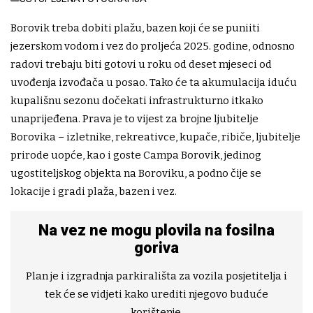
Borovik treba dobiti plažu, bazen koji će se puniiti
jezerskom vodom i vez do proljeća 2025. godine, odnosno
radovi trebaju biti gotovi u roku od deset mjeseci od
uvođenja izvođača u posao. Tako će ta akumulacija iduću
kupališnu sezonu dočekati infrastrukturno itkako
unaprijeđena. Prava je to vijest za brojne ljubitelje
Borovika – izletnike, rekreativce, kupače, ribiče, ljubitelje
prirode uopće, kao i goste Campa Borovik, jedinog
ugostiteljskog objekta na Boroviku, a podno čije se
lokacije i gradi plaža, bazen i vez.
Na vez ne mogu plovila na fosilna
goriva
Plan je i izgradnja parkirališta za vozila posjetitelja i
tek će se vidjeti kako urediti njegovo buduće
korištenje.