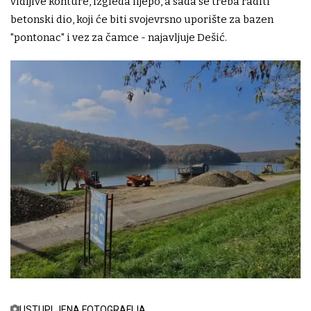
vidljive konture, izgleda lijepo, a sada se treba raditi
betonski dio, koji će biti svojevrsno uporište za bazen
"pontonac" i vez za čamce - najavljuje Dešić.
USTUPLJENA FOTOGRAFIJA