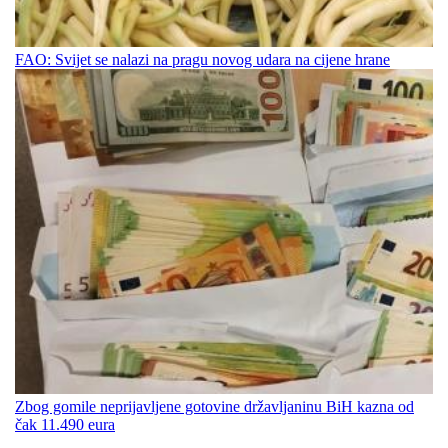
FAO: Svijet se nalazi na pragu novog udara na cijene hrane
Zbog gomile neprijavljene gotovine državljaninu BiH kazna od
čak 11.490 eura