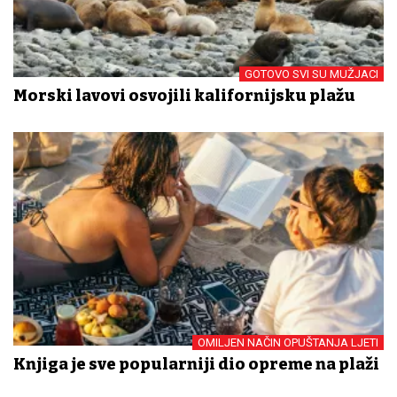
GOTOVO SVI SU MUŽJACI
Morski lavovi osvojili kalifornijsku plažu
OMILJEN NAČIN OPUŠTANJA LJETI
Knjiga je sve popularniji dio opreme na plaži