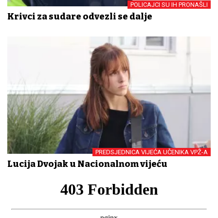
POLICAJCI SU IH PRONAŠLI
Krivci za sudare odvezli se dalje
PREDSJEDNICA VIJEĆA UČENIKA VPŽ-A
Lucija Dvojak u Nacionalnom vijeću