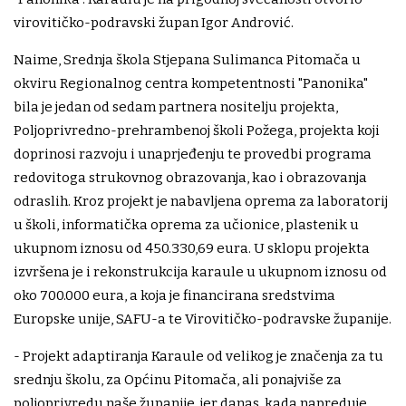
virovitičko-podravski župan Igor Andrović.
Naime, Srednja škola Stjepana Sulimanca Pitomača u
okviru Regionalnog centra kompetentnosti "Panonika"
bila je jedan od sedam partnera nositelju projekta,
Poljoprivredno-prehrambenoj školi Požega, projekta koji
doprinosi razvoju i unaprjeđenju te provedbi programa
redovitoga strukovnog obrazovanja, kao i obrazovanja
odraslih. Kroz projekt je nabavljena oprema za laboratorij
u školi, informatička oprema za učionice, plastenik u
ukupnom iznosu od 450.330,69 eura. U sklopu projekta
izvršena je i rekonstrukcija karaule u ukupnom iznosu od
oko 700.000 eura, a koja je financirana sredstvima
Europske unije, SAFU-a te Virovitičko-podravske županije.
- Projekt adaptiranja Karaule od velikog je značenja za tu
srednju školu, za Općinu Pitomača, ali ponajviše za
poljoprivredu naše županije, jer danas, kada napreduje