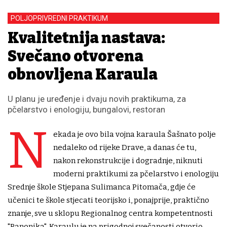
POLJOPRIVREDNI PRAKTIKUM
Kvalitetnija nastava:
Svečano otvorena
obnovljena Karaula
U planu je uređenje i dvaju novih praktikuma, za
pčelarstvo i enologiju, bungalovi, restoran
N
ekada je ovo bila vojna karaula Šašnato polje
nedaleko od rijeke Drave, a danas će tu,
nakon rekonstrukcije i dogradnje, niknuti
moderni praktikumi za pčelarstvo i enologiju
Srednje škole Stjepana Sulimanca Pitomača, gdje će
učenici te škole stjecati teorijsko i, ponajprije, praktično
znanje, sve u sklopu Regionalnog centra kompetentnosti
"Panonika". Karaulu je na prigodnoj svečanosti otvorio