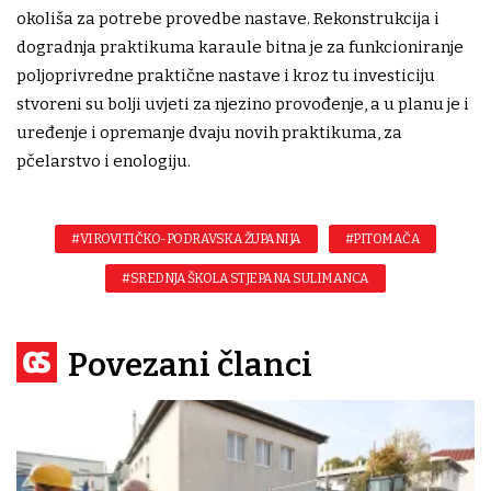
okoliša za potrebe provedbe nastave. Rekonstrukcija i
dogradnja praktikuma karaule bitna je za funkcioniranje
poljoprivredne praktične nastave i kroz tu investiciju
stvoreni su bolji uvjeti za njezino provođenje, a u planu je i
uređenje i opremanje dvaju novih praktikuma, za
pčelarstvo i enologiju.
#VIROVITIČKO-PODRAVSKA ŽUPANIJA
#PITOMAČA
#SREDNJA ŠKOLA STJEPANA SULIMANCA
Povezani članci