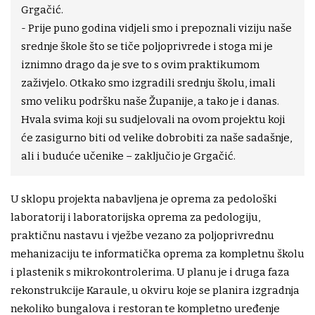
Grgačić.
- Prije puno godina vidjeli smo i prepoznali viziju naše
srednje škole što se tiče poljoprivrede i stoga mi je
iznimno drago da je sve to s ovim praktikumom
zaživjelo. Otkako smo izgradili srednju školu, imali
smo veliku podršku naše Županije, a tako je i danas.
Hvala svima koji su sudjelovali na ovom projektu koji
će zasigurno biti od velike dobrobiti za naše sadašnje,
ali i buduće učenike – zaključio je Grgačić.
U sklopu projekta nabavljena je oprema za pedološki
laboratorij i laboratorijska oprema za pedologiju,
praktičnu nastavu i vježbe vezano za poljoprivrednu
mehanizaciju te informatička oprema za kompletnu školu
i plastenik s mikrokontrolerima. U planu je i druga faza
rekonstrukcije Karaule, u okviru koje se planira izgradnja
nekoliko bungalova i restoran te kompletno uređenje