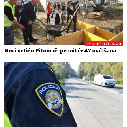
16. VRTIĆ U ŽUPANIJI
Novi vrtić u Pitomači primit će 47 mališana