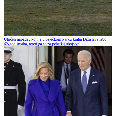
Uhićen napadač koji je u osječkom Parku kralja Držislava izbo
62-godišnjaka, tereti ga se za pokušaj ubojstva