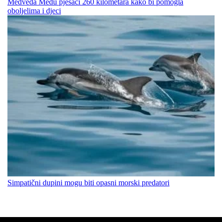
Medveda Medu pješači 260 kilometara kako bi pomogla
oboljelima i djeci
Simpatični dupini mogu biti opasni morski predatori