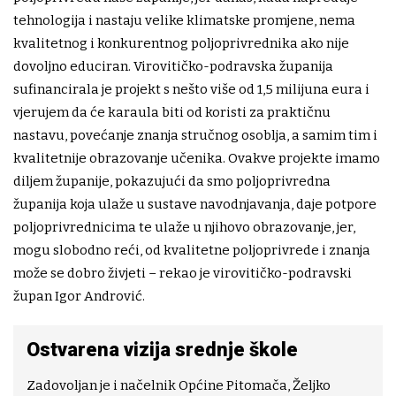
tehnologija i nastaju velike klimatske promjene, nema
kvalitetnog i konkurentnog poljoprivrednika ako nije
dovoljno educiran. Virovitičko-podravska županija
sufinancirala je projekt s nešto više od 1,5 milijuna eura i
vjerujem da će karaula biti od koristi za praktičnu
nastavu, povećanje znanja stručnog osoblja, a samim tim i
kvalitetnije obrazovanje učenika. Ovakve projekte imamo
diljem županije, pokazujući da smo poljoprivredna
županija koja ulaže u sustave navodnjavanja, daje potpore
poljoprivrednicima te ulaže u njihovo obrazovanje, jer,
mogu slobodno reći, od kvalitetne poljoprivrede i znanja
može se dobro živjeti – rekao je virovitičko-podravski
župan Igor Andrović.
Ostvarena vizija srednje škole
Zadovoljan je i načelnik Općine Pitomača, Željko