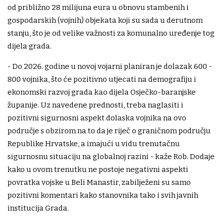
od približno 28 milijuna eura u obnovu stambenih i
gospodarskih (vojnih) objekata koji su sada u derutnom
stanju, što je od velike važnosti za komunalno uređenje tog
dijela grada.
- Do 2026. godine u novoj vojarni planiran je dolazak 600 -
800 vojnika, što će pozitivno utjecati na demografiju i
ekonomski razvoj grada kao dijela Osječko-baranjske
županije. Uz navedene prednosti, treba naglasiti i
pozitivni sigurnosni aspekt dolaska vojnika na ovo
područje s obzirom na to da je riječ o graničnom području
Republike Hrvatske, a imajući u vidu trenutačnu
sigurnosnu situaciju na globalnoj razini - kaže Rob. Dodaje
kako u ovom trenutku ne postoje negativni aspekti
povratka vojske u Beli Manastir, zabilježeni su samo
pozitivni komentari kako stanovnika tako i svih javnih
institucija Grada.