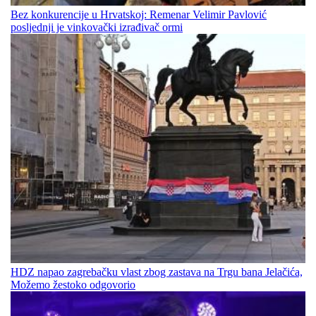
Bez konkurencije u Hrvatskoj: Remenar Velimir Pavlović
posljednji je vinkovački izrađivač ormi
HDZ napao zagrebačku vlast zbog zastava na Trgu bana Jelačića,
Možemo žestoko odgovorio