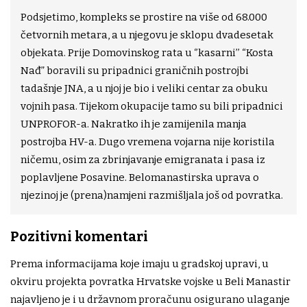
Podsjetimo, kompleks se prostire na više od 68.000
četvornih metara, a u njegovu je sklopu dvadesetak
objekata. Prije Domovinskog rata u ‘’kasarni’’ “Kosta
Nađ” boravili su pripadnici graničnih postrojbi
tadašnje JNA, a u njoj je bio i veliki centar za obuku
vojnih pasa. Tijekom okupacije tamo su bili pripadnici
UNPROFOR-a. Nakratko ih je zamijenila manja
postrojba HV-a. Dugo vremena vojarna nije koristila
ničemu, osim za zbrinjavanje emigranata i pasa iz
poplavljene Posavine. Belomanastirska uprava o
njezinoj je (prena)namjeni razmišljala još od povratka.
Pozitivni komentari
Prema informacijama koje imaju u gradskoj upravi, u
okviru projekta povratka Hrvatske vojske u Beli Manastir
najavljeno je i u državnom proračunu osigurano ulaganje