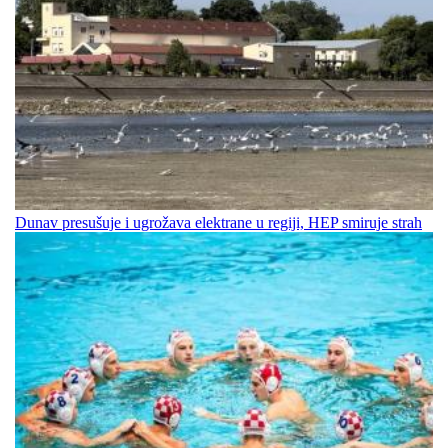
Dunav presušuje i ugrožava elektrane u regiji, HEP smiruje strah