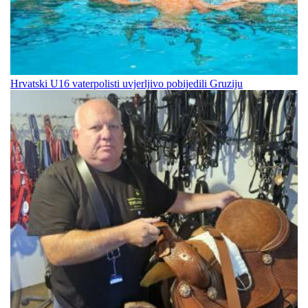
Hrvatski U16 vaterpolisti uvjerljivo pobijedili Gruziju