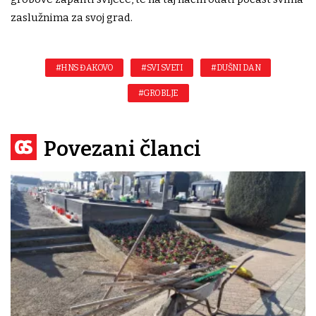
zaslužnima za svoj grad.
#HNS ĐAKOVO
#SVI SVETI
#DUŠNI DAN
#GROBLJE
Povezani članci