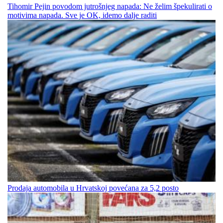
Tihomir Pejin povodom jutrošnjeg napada: Ne želim špekulirati o
motivima napada. Sve je OK, idemo dalje raditi
Prodaja automobila u Hrvatskoj povećana za 5,2 posto