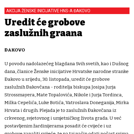
AKCIJA ŽENSKE INICIJATIVE HNS-A ĐAKOVO
Uredit će grobove
zaslužnih građana
ĐAKOVO
U povodu nadolazećeg blagdana Svih svetih, kao i Dušnog
dana, članice Ženske inicijative Hrvatske narodne stranke
Đakovo u srijedu, 30. listopada, uredit će grobove
zaslužnih Đakovčana - roditelja biskupa Josipa Jurja
Strossmayera, Mate Topalovića, Nikole i Jurja Tordinca,
Milka Cepelića, Luke Botića, Vatroslava Doneganija, Mirka
Hrvata i drugih. Plejada je to zaslužnih Đakovčana iz
crkvenog, svjetovnog i umjetničkog života grada. U već
postavljenim žardinijerama posadit će cvijeće i uz
grobove zapaliti svijeće, te na taj način odati počast svima