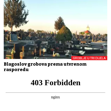
GROBLJE U TRI DIJELA
Blagoslov grobova prema utvrđenom
rasporedu