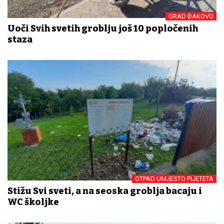
GRAD ĐAKOVO
Uoči Svih svetih groblju još 10 popločenih
staza
OTPAD UMJESTO PIJETETA
Stižu Svi sveti, a na seoska groblja bacaju i
WC školjke