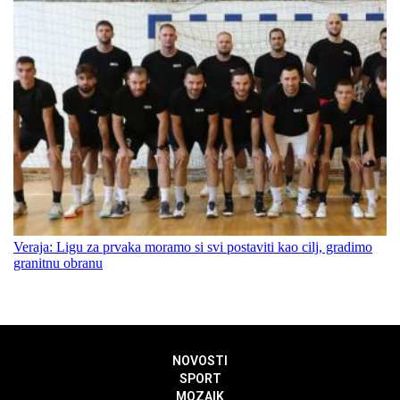
Veraja: Ligu za prvaka moramo si svi postaviti kao cilj, gradimo
granitnu obranu
NOVOSTI
SPORT
MOZAIK