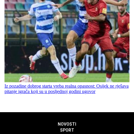
Iz pozadine dobrog starta vreba realna opasnost: Osijek ne rješava
pitanje igrača koji su u posljednoj godini ugovor
NOVOSTI
SPORT