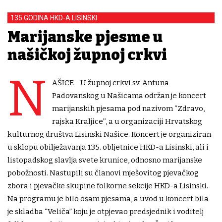
135 GODINA HKD-A LISINSKI
Marijanske pjesme u
našičkoj župnoj crkvi
N
AŠICE - U župnoj crkvi sv. Antuna
Padovanskog u Našicama održan je koncert
marijanskih pjesama pod nazivom ‘’Zdravo,
rajska Kraljice’’, a u organizaciji Hrvatskog
kulturnog društva Lisinski Našice. Koncert je organiziran
u sklopu obilježavanja 135. obljetnice HKD-a Lisinski, ali i
listopadskog slavlja svete krunice, odnosno marijanske
pobožnosti. Nastupili su članovi mješovitog pjevačkog
zbora i pjevačke skupine folkorne sekcije HKD-a Lisinski.
Na programu je bilo osam pjesama, a uvod u koncert bila
je skladba “Veliča” koju je otpjevao predsjednik i voditelj