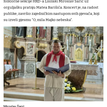
folklorne sekcije HKD-a Lisinski Miroslav Šarić uz
orguljašku pratnju Matea Barišića. Koncert je, na radost
publike, završio zajedničkim nastupom svih pjevača, koji
su izveli pjesmu “O, mila Majko nebeska”.
Miroslav Šarić