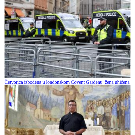
Četvorica izbodena u londonskom Covent Gardenu, žena uhićena