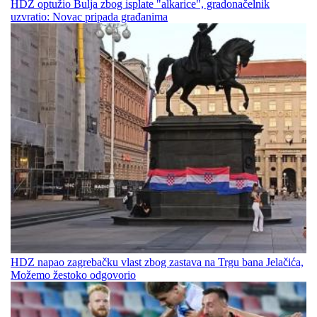
HDZ optužio Bulja zbog isplate "alkarice", gradonačelnik
uzvratio: Novac pripada građanima
HDZ napao zagrebačku vlast zbog zastava na Trgu bana Jelačića,
Možemo žestoko odgovorio