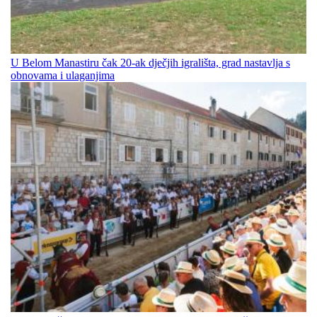
U Belom Manastiru čak 20-ak dječjih igrališta, grad nastavlja s
obnovama i ulaganjima