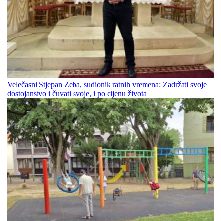
Velečasni Stjepan Zeba, sudionik ratnih vremena: Zadržati svoje
dostojanstvo i čuvati svoje, i po cijenu života