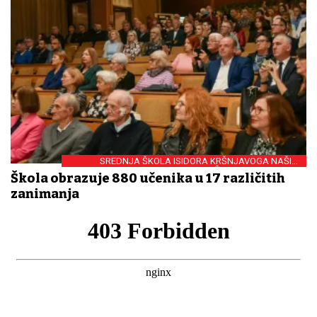
SREDNJA ŠKOLA ISIDORA KRŠNJAVOGA NAŠICE
OBILJEŽILA 70. OBLJETNICU
Škola obrazuje 880 učenika u 17 različitih
zanimanja