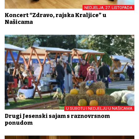
NEDJELJA, 27. LISTOPADA
Koncert “Zdravo, rajska Kraljice” u
Našicama
U SUBOTU I NEDJELJU U NAŠICAMA
Drugi Jesenski sajam s raznovrsnom
ponudom