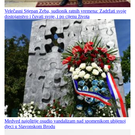
Velečasni Stjepan Zeba, sudionik ratnih vremena: Zadržati svoje
dostojanstvo i čuvati svoje, i po cijenu života
Medved najoštrije osudio vandalizam nad spomenikom ubijenoj
djeci u Slavonskom Brodu