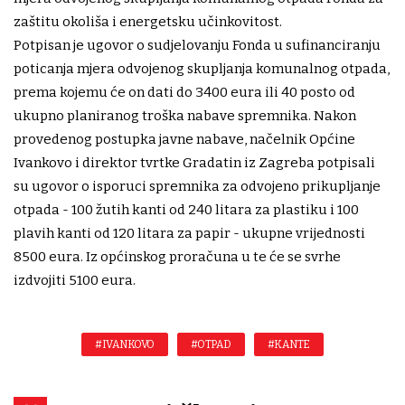
zaštitu okoliša i energetsku učinkovitost.
Potpisan je ugovor o sudjelovanju Fonda u sufinanciranju
poticanja mjera odvojenog skupljanja komunalnog otpada,
prema kojemu će on dati do 3400 eura ili 40 posto od
ukupno planiranog troška nabave spremnika. Nakon
provedenog postupka javne nabave, načelnik Općine
Ivankovo i direktor tvrtke Gradatin iz Zagreba potpisali
su ugovor o isporuci spremnika za odvojeno prikupljanje
otpada - 100 žutih kanti od 240 litara za plastiku i 100
plavih kanti od 120 litara za papir - ukupne vrijednosti
8500 eura. Iz općinskog proračuna u te će se svrhe
izdvojiti 5100 eura.
#IVANKOVO
#OTPAD
#KANTE