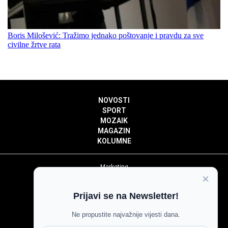
Boris Milošević: Tražimo jednako poštovanje i pravdu za sve
civilne žrtve rata
NOVOSTI
SPORT
MOZAIK
MAGAZIN
KOLUMNE
Marketing
×
Politika privatnosti
Politika kolačića
Prijavi se na Newsletter!
Impressum
Pravila prenošenja sadržaja
Ne propustite najvažnije vijesti dana.
Pravila komentiranja