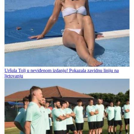
Uršula Tolj u neviđenom izdanju! Pokazala zavidnu liniju na
ljetovanju