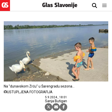
Na "dunavskom Zrću" u Šarengradu sezona
kupanja ne jenjava
USTUPLJENA FOTOGRAFIJA
5.9.2024., 18:01
Sanja Butigan