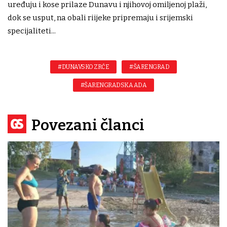
uređuju i kose prilaze Dunavu i njihovoj omiljenoj plaži,
dok se usput, na obali riijeke pripremaju i srijemski
specijaliteti...
#DUNAVSKO ZRĆE
#ŠARENGRAD
#ŠARENGRADSKA ADA
Povezani članci