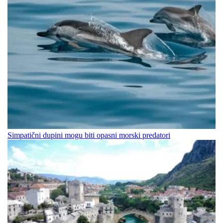
Simpatični dupini mogu biti opasni morski predatori