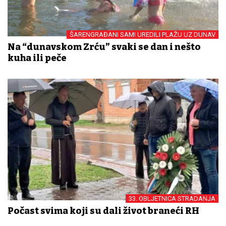
ŠARENGRAĐANI SAMI UREDILI PLAŽU UZ DUNAV
Na “dunavskom Zrću” svaki se dan i nešto
kuha ili peče
33. OBLJETNICA STRADANJA
Počast svima koji su dali život braneći RH