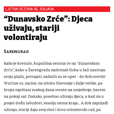
LJETNA SEZONA NE JENJAVA
“Dunavsko Zrće”: Djeca
uživaju, stariji
volontiraju
ŠARENGRAD
Kako je krenulo, kupališna sezona će na “dunavskom
Zrću”, kako u Šarengradu nadomak Iloka u šali nazivaju
svoju plažu, potrajati, našalili su se opet - do Svih svetih!
Vrućine su, naime, na istoku Slavonije i dalje velike, pa
brojni mještani svakog dana svrate na osvježenje, barem
na pokoji sat. Dakako, posebno uživaju djeca, a kad im u
posjet dođu labudovi, veselju nema kraja... A dok najmlađi
uživaju, stariji daju svoj obol i kroz volonterski rad, pa