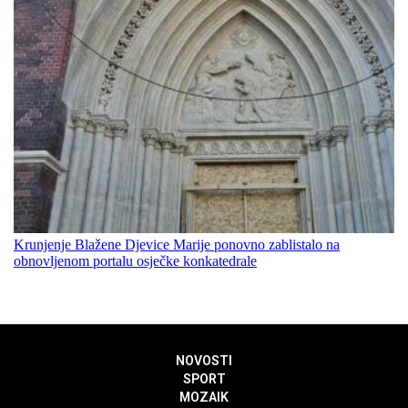
Krunjenje Blažene Djevice Marije ponovno zablistalo na
obnovljenom portalu osječke konkatedrale
NOVOSTI
SPORT
MOZAIK