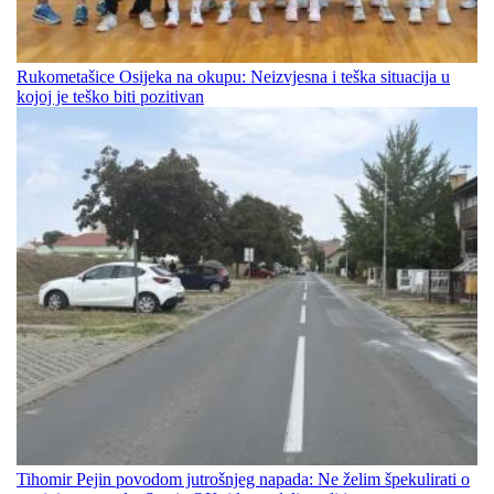
Rukometašice Osijeka na okupu: Neizvjesna i teška situacija u
kojoj je teško biti pozitivan
Tihomir Pejin povodom jutrošnjeg napada: Ne želim špekulirati o