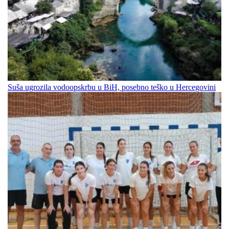
Suša ugrozila vodoopskrbu u BiH, posebno teško u Hercegovini