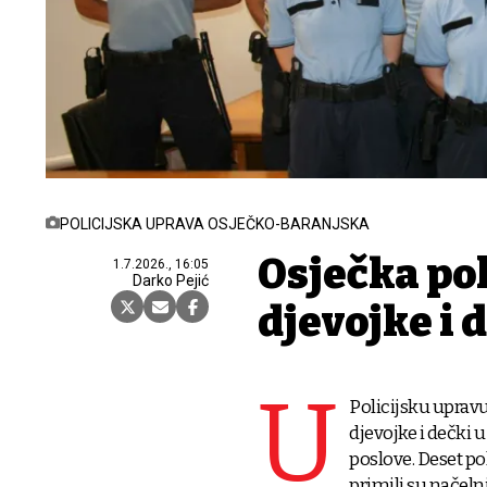
POLICIJSKA UPRAVA OSJEČKO-BARANJSKA
Osječka pol
1.7.2026., 16:05
Darko Pejić
djevojke i 
U
Policijsku upravu
djevojke i dečki u
poslove. Deset po
primili su načeln