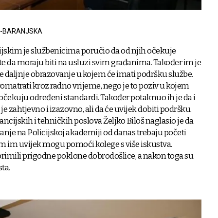
O-BARANJSKA
ijskim je službenicima poručio da od njih očekuje
te da moraju biti na usluzi svim građanima. Također im je
je daljnje obrazovanje u kojem će imati podršku službe.
romatrati kroz radno vrijeme, nego je to poziv u kojem
 očekuju određeni standardi. Također potaknuo ih je da i
 je zahtjevno i izazovno, ali da će uvijek dobiti podršku.
ncijskih i tehničkih poslova Željko Biloš naglasio je da
vanje na Policijskoj akademiji od danas trebaju početi
jem im uvijek mogu pomoći kolege s više iskustva.
rimili prigodne poklone dobrodošlice, a nakon toga su
ta.