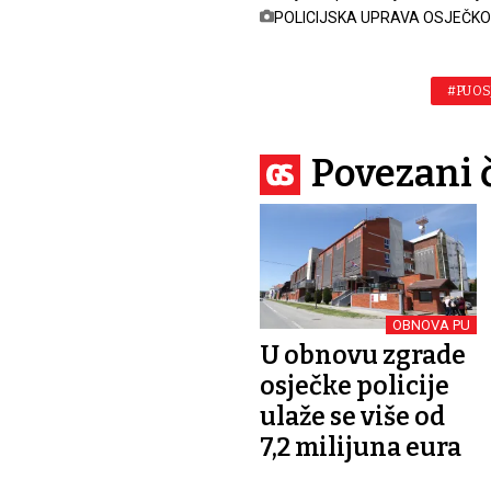
POLICIJSKA UPRAVA OSJEČK
#PU O
Povezani 
OBNOVA PU
U obnovu zgrade
osječke policije
ulaže se više od
7,2 milijuna eura