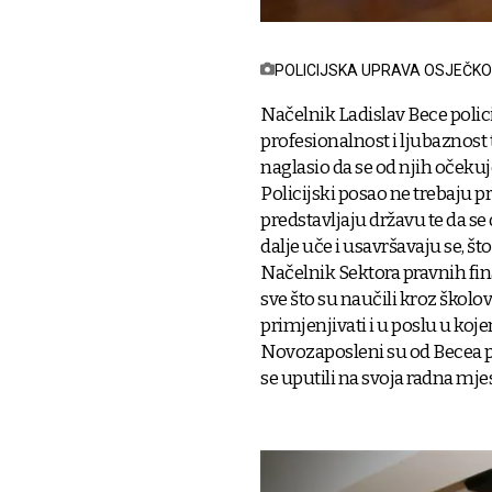
POLICIJSKA UPRAVA OSJEČK
Načelnik Ladislav Bece polic
profesionalnost i ljubaznost 
naglasio da se od njih očeku
Policijski posao ne trebaju p
predstavljaju državu te da se
dalje uče i usavršavaju se, što
Načelnik Sektora pravnih fina
sve što su naučili kroz školo
primjenjivati i u poslu u ko
Novozaposleni su od Becea p
se uputili na svoja radna mjes