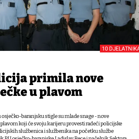
10 DJELATNIK
icija primila nove
dečke u plavom
 osječko-baranjsku stigle su mlade snage - nove
 plavom koji će svoju karijeru provesti radeći policijske
licijskih službenica i službenika na početku službe
ik PU osječko-baranjske Ladislav Bece i načelnik Sektora