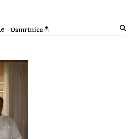
ne
Osmrtnice