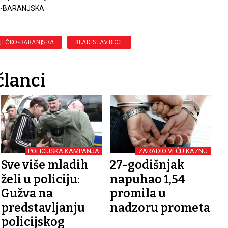
O-BARANJSKA
SJEČKO-BARANJSKA
#LADISLAV BECE
članci
POLICIJSKA KAMPANJA
ZARADIO VEĆU KAZNU
Sve više mladih
27-godišnjak
želi u policiju:
napuhao 1,54
Gužva na
promila u
predstavljanju
nadzoru prometa
policijskog