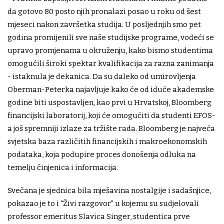
da gotovo 80 posto njih pronalazi posao u roku od šest
mjeseci nakon završetka studija. U posljednjih smo pet
godina promijenili sve naše studijske programe, vodeći se
upravo promjenama u okruženju, kako bismo studentima
omogućili široki spektar kvalifikacija za razna zanimanja
- istaknula je dekanica. Da su daleko od umirovljenja
Oberman-Peterka najavljuje kako će od iduće akademske
godine biti uspostavljen, kao prvi u Hrvatskoj, Bloomberg
financijski laboratorij, koji će omogućiti da studenti EFOS-
a još spremniji izlaze za tržište rada. Bloomberg je najveća
svjetska baza različitih financijskih i makroekonomskih
podataka, koja podupire proces donošenja odluka na
temelju činjenica i informacija.
Svečana je sjednica bila mješavina nostalgije i sadašnjice,
pokazao je to i "Živi razgovor" u kojemu su sudjelovali
professor emeritus Slavica Singer, studentica prve