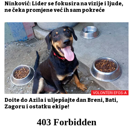
Ninković: Lider se fokusira na vizije i ljude,
ne čeka promjene već ih sam pokreće
VOLONTERI EFOS-A
Dođite do Azila i uljepšajte dan Breni, Bati,
Zagoru i ostatku ekipe!