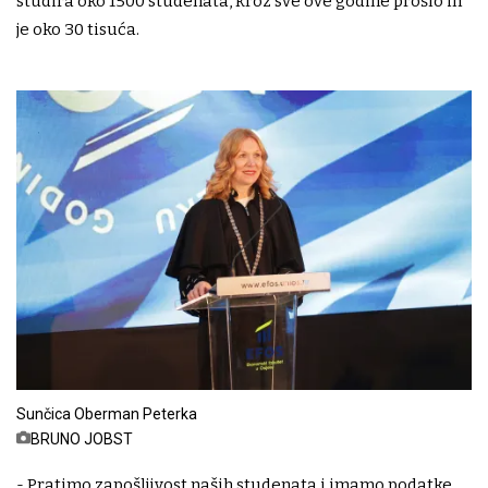
studira oko 1500 studenata, kroz sve ove godine prošlo ih
je oko 30 tisuća.
Sunčica Oberman Peterka
BRUNO JOBST
- Pratimo zapošljivost naših studenata i imamo podatke