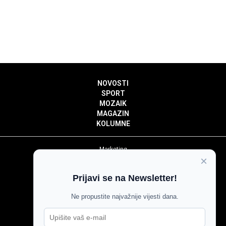
NOVOSTI
SPORT
MOZAIK
MAGAZIN
KOLUMNE
Marketing
×
Politika privatnosti
Politika kolačića
Prijavi se na Newsletter!
Impressum
Pravila prenošenja sadržaja
Ne propustite najvažnije vijesti dana.
Pravila komentiranja
Agroglas