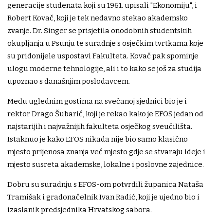
generacije studenata koji su 1961. upisali "Ekonomiju", i
Robert Kovač, koji je tek nedavno stekao akademsko
zvanje. Dr. Singer se prisjetila onodobnih studentskih
okupljanja u Psunju te suradnje s osječkim tvrtkama koje
su pridonijele uspostavi Fakulteta. Kovač pak spominje
ulogu moderne tehnologije, ali i to kako se još za studija
upoznao s današnjim poslodavcem.
Među uglednim gostima na svečanoj sjednici bio je i
rektor Drago Šubarić, koji je rekao kako je EFOS jedan od
najstarijih i najvažnijih fakulteta osječkog sveučilišta.
Istaknuo je kako EFOS nikada nije bio samo klasično
mjesto prijenosa znanja već mjesto gdje se stvaraju ideje i
mjesto susreta akademske, lokalne i poslovne zajednice.
Dobru su suradnju s EFOS-om potvrdili županica Nataša
Tramišak i gradonačelnik Ivan Radić, koji je ujedno bio i
izaslanik predsjednika Hrvatskog sabora.