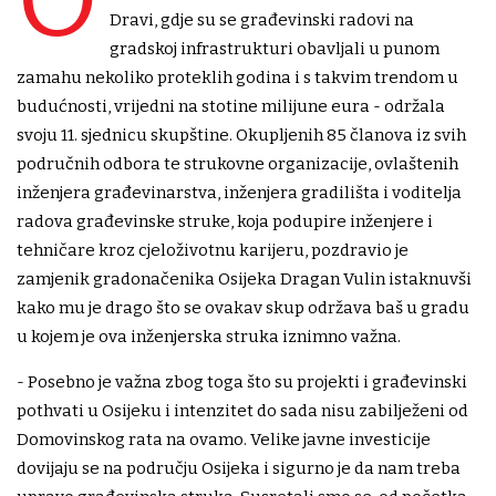
Dravi, gdje su se građevinski radovi na
gradskoj infrastrukturi obavljali u punom
zamahu nekoliko proteklih godina i s takvim trendom u
budućnosti, vrijedni na stotine milijune eura - održala
svoju 11. sjednicu skupštine. Okupljenih 85 članova iz svih
područnih odbora te strukovne organizacije, ovlaštenih
inženjera građevinarstva, inženjera gradilišta i voditelja
radova građevinske struke, koja podupire inženjere i
tehničare kroz cjeloživotnu karijeru, pozdravio je
zamjenik gradonačenika Osijeka Dragan Vulin istaknuvši
kako mu je drago što se ovakav skup održava baš u gradu
u kojem je ova inženjerska struka iznimno važna.
- Posebno je važna zbog toga što su projekti i građevinski
pothvati u Osijeku i intenzitet do sada nisu zabilježeni od
Domovinskog rata na ovamo. Velike javne investicije
dovijaju se na području Osijeka i sigurno je da nam treba