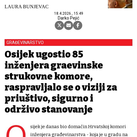
LAURA BUNJEVAC
18.4.2026., 15:49
Darko Pejić
GRAĐEVINARSTVO
Osijek ugostio 85
inženjera građevinske
strukovne komore,
raspravljalo se o viziji za
priuštivo, sigurno i
održivo stanovanje
O
sijek je danas bio domaćin Hrvatskoj komori
inženjera građevinarstva - koja je u gradu na