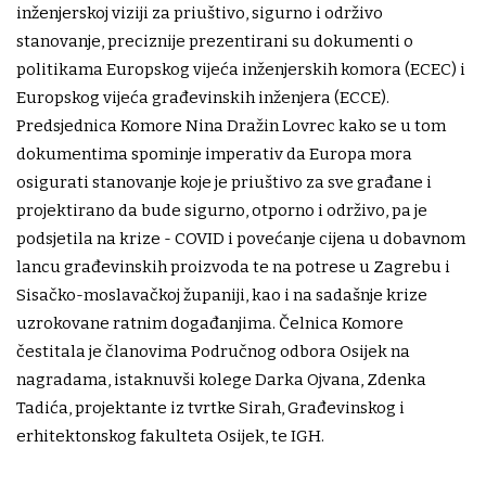
inženjerskoj viziji za priuštivo, sigurno i održivo
stanovanje, preciznije prezentirani su dokumenti o
politikama Europskog vijeća inženjerskih komora (ECEC) i
Europskog vijeća građevinskih inženjera (ECCE).
Predsjednica Komore Nina Dražin Lovrec kako se u tom
dokumentima spominje imperativ da Europa mora
osigurati stanovanje koje je priuštivo za sve građane i
projektirano da bude sigurno, otporno i održivo, pa je
podsjetila na krize - COVID i povećanje cijena u dobavnom
lancu građevinskih proizvoda te na potrese u Zagrebu i
Sisačko-moslavačkoj županiji, kao i na sadašnje krize
uzrokovane ratnim događanjima. Čelnica Komore
čestitala je članovima Područnog odbora Osijek na
nagradama, istaknuvši kolege Darka Ojvana, Zdenka
Tadića, projektante iz tvrtke Sirah, Građevinskog i
erhitektonskog fakulteta Osijek, te IGH.