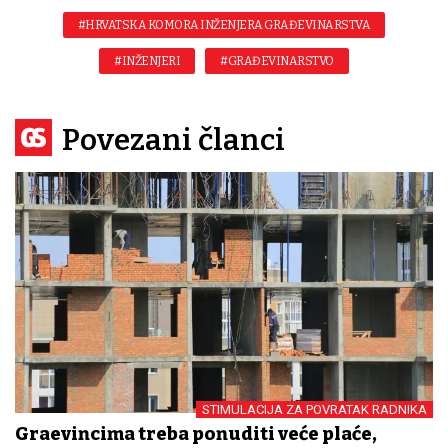
#HRVATSKA KOMORA INŽENJERA GRAĐEVINARSTVA
#INŽENJERI
#GRAĐEVINARSTVO
Povezani članci
STIMULACIJA ZA POVRATAK RADNIKA
Građevincima treba ponuditi veće plaće,