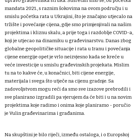
upravo građevinska struka. Susretali smo se, od početka
mandata 2021., s raznim šokovima na ovom području i u
smislu početka rata u Ukrajini, što je značajno utjecalo na
tržište i povećanje cijena, gdje smo primjenjivali na našim
projektima i kliznu skalu, a prije toga i razdoblje COVID-a,
koji je utjecao na dinamiku u građevinarstvu. Danas zbog
globalne geopolitičke situacije i rata u Iranu i povećanja
cijene energije opet je vrlo neizvjesno kada se kreće u
veće investicije u smislu građevinskih projekata. Mislim
tu na to kakve će, u konačnici, biti cijene energije,
materijala i svega što utječe na cijenu gradnje. Sa
zadovoljstvom mogu reći da smo sve izazove prebrodili i
sve planirano izgradili pa vjerujem da će biti i u na novim
projektima koje radimo i onima koje planiramo - poručio
je Vulin građevinarima i građanima.
Na skupštini je bilo riječi, između ostaloga, i o Europskoj