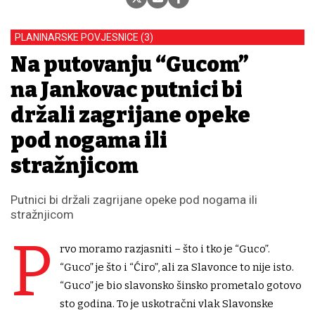
PLANINARSKE POVJESNICE (3)
Na putovanju “Gucom”
na Jankovac putnici bi
držali zagrijane opeke
pod nogama ili
stražnjicom
Putnici bi držali zagrijane opeke pod nogama ili
stražnjicom
P
rvo moramo razjasniti – što i tko je “Guco”.
“Guco” je što i “Ćiro”, ali za Slavonce to nije isto.
“Guco” je bio slavonsko šinsko prometalo gotovo
sto godina. To je uskotračni vlak Slavonske