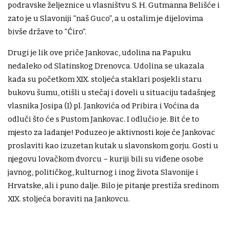
podravske željeznice u vlasništvu S. H. Gutmanna Belišće i
zato je u Slavoniji “naš Guco”, a u ostalim je dijelovima
bivše države to “Ćiro”.
Drugi je lik ove priče Jankovac, udolina na Papuku
nedaleko od Slatinskog Drenovca. Udolina se ukazala
kada su početkom XIX. stoljeća staklari posjekli staru
bukovu šumu, otišli u stečaj i doveli u situaciju tadašnjeg
vlasnika Josipa (I) pl. Jankovića od Pribira i Voćina da
odluči što će s Pustom Jankovac. I odlučio je. Bit će to
mjesto za ladanje! Poduzeo je aktivnosti koje će Jankovac
proslaviti kao izuzetan kutak u slavonskom gorju. Gosti u
njegovu lovačkom dvorcu – kuriji bili su viđene osobe
javnog, političkog, kulturnog i inog života Slavonije i
Hrvatske, ali i puno dalje. Bilo je pitanje prestiža sredinom
XIX. stoljeća boraviti na Jankovcu.