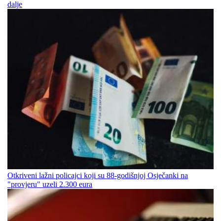
dalje
Otkriveni lažni policajci koji su 88-godišnjoj Osječanki na
"provjeru" uzeli 2.300 eura