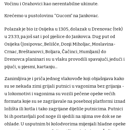
Voćinu i Orahovici kao nerentabilne ukinute.
Krećemo u pustolovinu “Gucom” na Jankovac.
Polazak je bio iz Osijeka u 13.05, dolazak u Drenovac (tek)
u 23.33, pa još sat i pol pješice do Jankovca. Dug put od
Osijeka (Josipovac, Belišće, Donji Miholjac, Moslavina-
Crnac, Breštanovci, Boljara, Čačinci, Humljani) do
Drenovca planinari su u vlaku provodili spavajući, jedući i
pijući, u pjesmi, kartanju...
Zanimljiva je i priča jednog vlakovođe koji objašnjava kako
su se nekada zimi grijali putnici u vagonima bez grijanja -
u lokomotivi i vagonima su vozili pečene opeke većih
formata koje su se zagrijavale na posebnoj platformi iznad
ložišta ili kotla i tako zagrijane dijelile putnicima. Putnici
bi ih postavljali pod noge ili sjedili na njima sve dok se ne
ohlade. U usputnim bi kolodvorima mijenjali hladne opeke