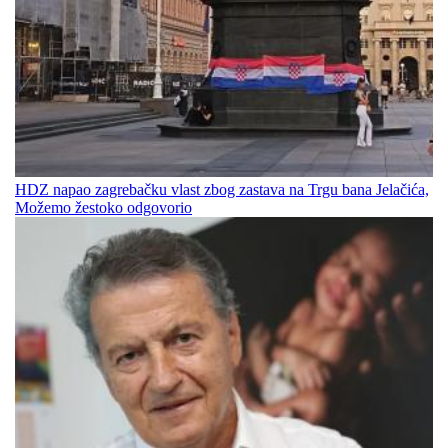
HDZ napao zagrebačku vlast zbog zastava na Trgu bana Jelačića,
Možemo žestoko odgovorio