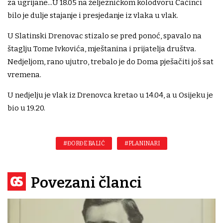
za ugrijane...U 18.05 na željezničkom kolodvoru Čačinci
bilo je dulje stajanje i presjedanje iz vlaka u vlak.
U Slatinski Drenovac stizalo se pred ponoć, spavalo na
štaglju Tome Ivkovića, mještanina i prijatelja društva.
Nedjeljom, rano ujutro, trebalo je do Doma pješačiti još sat
vremena.
U nedjelju je vlak iz Drenovca kretao u 14.04, a u Osijeku je
bio u 19.20.
#ĐORĐE BALIĆ
#PLANINARI
Povezani članci