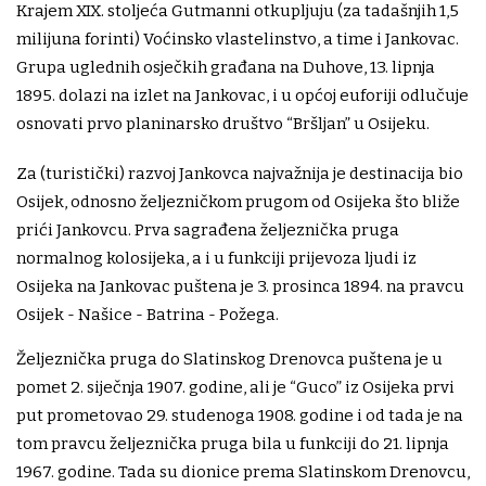
Krajem XIX. stoljeća Gutmanni otkupljuju (za tadašnjih 1,5
milijuna forinti) Voćinsko vlastelinstvo, a time i Jankovac.
Grupa uglednih osječkih građana na Duhove, 13. lipnja
1895. dolazi na izlet na Jankovac, i u općoj euforiji odlučuje
osnovati prvo planinarsko društvo “Bršljan” u Osijeku.
Za (turistički) razvoj Jankovca najvažnija je destinacija bio
Osijek, odnosno željezničkom prugom od Osijeka što bliže
prići Jankovcu. Prva sagrađena željeznička pruga
normalnog kolosijeka, a i u funkciji prijevoza ljudi iz
Osijeka na Jankovac puštena je 3. prosinca 1894. na pravcu
Osijek - Našice - Batrina - Požega.
Željeznička pruga do Slatinskog Drenovca puštena je u
pomet 2. siječnja 1907. godine, ali je “Guco” iz Osijeka prvi
put prometovao 29. studenoga 1908. godine i od tada je na
tom pravcu željeznička pruga bila u funkciji do 21. lipnja
1967. godine. Tada su dionice prema Slatinskom Drenovcu,