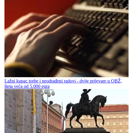
Lažni kupac torbe i neodrađeni radovi - dvije prijevare u OBŽ,
šteta veća od 5.000 eura