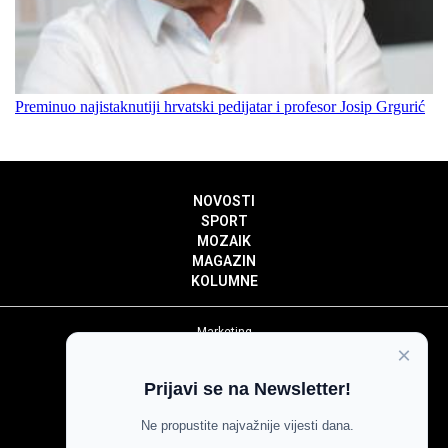
Preminuo najistaknutiji hrvatski pedijatar i profesor Josip Grgurić
NOVOSTI
SPORT
MOZAIK
MAGAZIN
KOLUMNE
Marketing
×
Politika privatnosti
Politika kolačića
Prijavi se na Newsletter!
Impressum
Pravila prenošenja sadržaja
Ne propustite najvažnije vijesti dana.
Pravila komentiranja