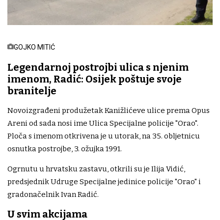
GOJKO MITIĆ
Legendarnoj postrojbi ulica s njenim
imenom, Radić: Osijek poštuje svoje
branitelje
Novoizgrađeni produžetak Kanižlićeve ulice prema Opus
Areni od sada nosi ime Ulica Specijalne policije "Orao".
Ploča s imenom otkrivena je u utorak, na 35. obljetnicu
osnutka postrojbe, 3. ožujka 1991.
Ogrnutu u hrvatsku zastavu, otkrili su je Ilija Vidić,
predsjednik Udruge Specijalne jedinice policije "Orao" i
gradonačelnik Ivan Radić.
U svim akcijama