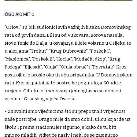
GOJKO MITIĆ
"Orlovi" su bili sudionici svih važnijih bitaka Domovinskog
rata od prvih dana. Bili su od Vukovara, Borova naselja,
Nove Tenje do Dalja, u osvajanju Bijele vojarne u Osijeku te
u akcijama "Trokut", "Krug Dubrovnik", "Poskok I",
"Maslenica", "Poskok II", "Kocka", "Medački džep", "Krug
Požega", "Bljesak", "Oluja", "Oluja obruč" i "Povratak". Kroz
postrojbu je prošlo oko tisuću pripadnika. U Domovinskom
ratu 19 je pripadnika te postrojbe poginulo, a 60-ak je
ranjeno. Odluku o imenovanju jednoglasno su donijeli
vijećnici Gradskog vijeća Osijeka.
- Zahvalni smo vijećnicima što su prepoznali vrijednost
naše postrojbe. Drago mi je da smo dobili ulicu koja ide uz
školu i prema stadionu jer sigurno je kako će tu biti
mnogo mladih. Vidjet će naziv i neki će se zasigurno