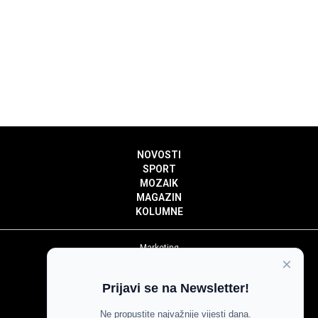
NOVOSTI
SPORT
MOZAIK
MAGAZIN
KOLUMNE
Marketing
×
Politika privatnosti
Politika kolačića
Prijavi se na Newsletter!
Impressum
Pravila prenošenja sadržaja
Ne propustite najvažnije vijesti dana.