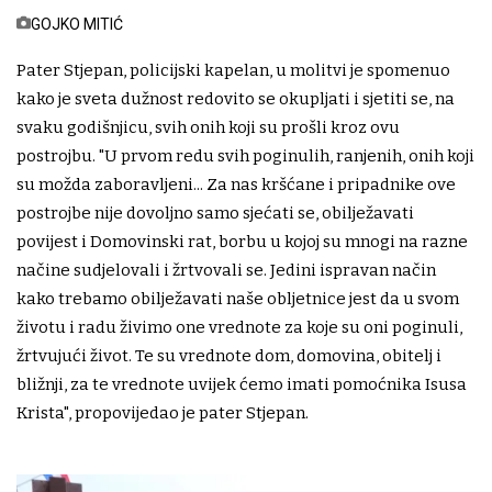
GOJKO MITIĆ
Pater Stjepan, policijski kapelan, u molitvi je spomenuo
kako je sveta dužnost redovito se okupljati i sjetiti se, na
svaku godišnjicu, svih onih koji su prošli kroz ovu
postrojbu. "U prvom redu svih poginulih, ranjenih, onih koji
su možda zaboravljeni... Za nas kršćane i pripadnike ove
postrojbe nije dovoljno samo sjećati se, obilježavati
povijest i Domovinski rat, borbu u kojoj su mnogi na razne
načine sudjelovali i žrtvovali se. Jedini ispravan način
kako trebamo obilježavati naše obljetnice jest da u svom
životu i radu živimo one vrednote za koje su oni poginuli,
žrtvujući život. Te su vrednote dom, domovina, obitelj i
bližnji, za te vrednote uvijek ćemo imati pomoćnika Isusa
Krista", propovijedao je pater Stjepan.