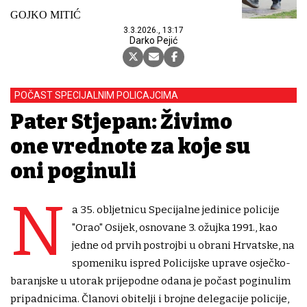
GOJKO MITIĆ
3.3.2026., 13:17
Darko Pejić
POČAST SPECIJALNIM POLICAJCIMA
Pater Stjepan: Živimo
one vrednote za koje su
oni poginuli
N
a 35. obljetnicu Specijalne jedinice policije
"Orao" Osijek, osnovane 3. ožujka 1991., kao
jedne od prvih postrojbi u obrani Hrvatske, na
spomeniku ispred Policijske uprave osječko-
baranjske u utorak prijepodne odana je počast poginulim
pripadnicima. Članovi obitelji i brojne delegacije policije,