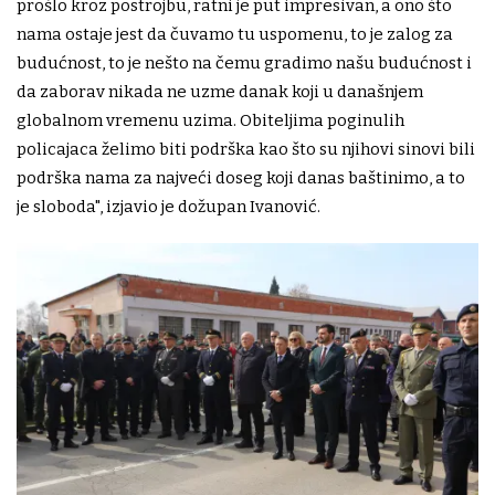
prošlo kroz postrojbu, ratni je put impresivan, a ono što
nama ostaje jest da čuvamo tu uspomenu, to je zalog za
budućnost, to je nešto na čemu gradimo našu budućnost i
da zaborav nikada ne uzme danak koji u današnjem
globalnom vremenu uzima. Obiteljima poginulih
policajaca želimo biti podrška kao što su njihovi sinovi bili
podrška nama za najveći doseg koji danas baštinimo, a to
je sloboda", izjavio je dožupan Ivanović.