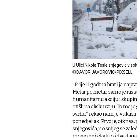
U Ulici Nikole Tesle snjegović vi
DAVOR JAVOROVIC/PIXSELL
“Prije 11 godina brat i ja napr
Metar po metar, samo je rasta
humanitarnu akciju i skupimo
otišli na ekskurziju. To me j
svrhu", rekao nam je Vukašin.
ponedjeljak. Prvo je, otkriva,
snjegovića, no snijeg se zaled
morao pričekati još dva dana