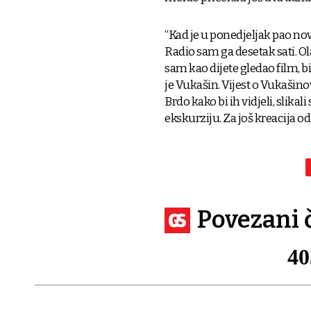
“Kad je u ponedjeljak pao nov
Radio sam ga desetak sati. Ola
sam kao dijete gledao film, bio
je Vukašin. Vijest o Vukašino
Brdo kako bi ih vidjeli, slikal
ekskurziju. Za još kreacija o
Povezani 