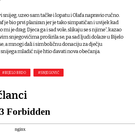
i snijeg, uzeo sam tačke i lopatu i Olafa napravio ručno.
f je bio prvi planiran jer je tako simpatičan i uvijek kad
 mi je drag. Djeca ga i sad vole, slikaju se s njime”, kazao
vim snjegovićima proširila se, pa sad ljudi dolaze u Bijelo
i se, a mnogi dali i simboličnu donaciju za dječju
d snijega mladić nije htio davati nova obećanja.
#BIJELO BRDO
#SNJEGOVIĆ
članci