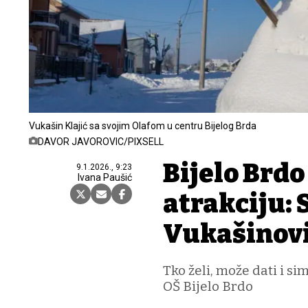
Vukašin Klajić sa svojim Olafom u centru Bijelog Brda
DAVOR JAVOROVIC/PIXSELL
Bijelo Brd
9.1.2026., 9:23
Ivana Paušić
atrakciju: S
Vukašinov
Tko želi, može dati i s
OŠ Bijelo Brdo