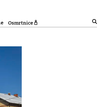
ne
Osmrtnice