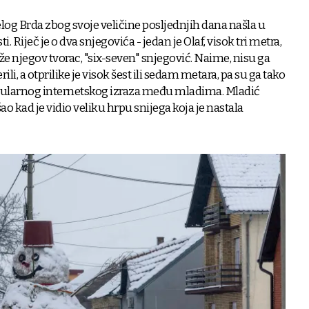
ijelog Brda zbog svoje veličine posljednjih dana našla u
. Riječ je o dva snjegovića - jedan je Olaf, visok tri metra,
aže njegov tvorac, "six-seven" snjegović. Naime, nisu ga
li, a otprilike je visok šest ili sedam metara, pa su ga tako
pularnog internetskog izraza među mladima. Mladić
ao kad je vidio veliku hrpu snijega koja je nastala