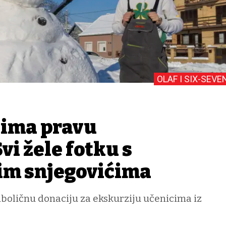
OLAF I SIX-SEVE
o ima pravu
vi žele fotku s
im snjegovićima
imboličnu donaciju za ekskurziju učenicima iz