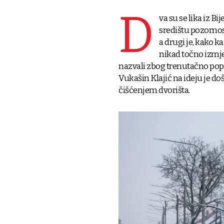
D
va su se lika iz B
središtu pozornosti
a drugi je, kako k
nikad točno izmjeri
nazvali zbog trenutačno po
Vukašin Klajić na ideju je doš
čišćenjem dvorišta.