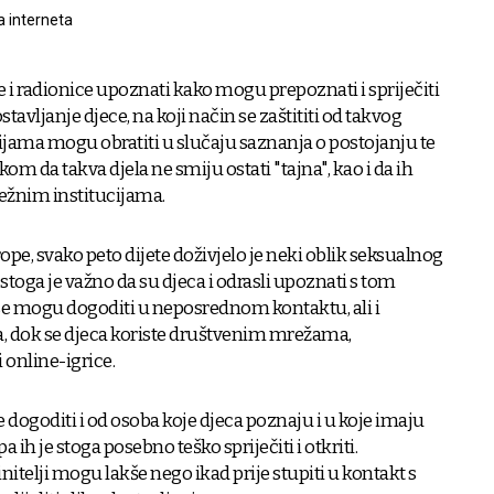
a interneta
 i radionice upoznati kako mogu prepoznati i spriječiti
stavljanje djece, na koji način se zaštititi od takvog
cijama mogu obratiti u slučaju saznanja o postojanju te
kom da takva djela ne smiju ostati "tajna", kao i da ih
ležnim institucijama.
e, svako peto dijete doživjelo je neki oblik seksualnog
, stoga je važno da su djeca i odrasli upoznati s tom
se mogu dogoditi u neposrednom kontaktu, ali i
, dok se djeca koriste društvenim mrežama,
i online-igrice.
dogoditi i od osoba koje djeca poznaju i u koje imaju
a ih je stoga posebno teško spriječiti i otkriti.
nitelji mogu lakše nego ikad prije stupiti u kontakt s