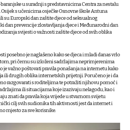
-baranjske u suradnji s predstavnicima Centra za nestalu
cu Osijek s učenicima osječke Osnovne škole Antuna
li su Europski dan zaštite djece od seksualnog
tski dan prevencije zlostavljanja djece i Međunarodni dan
odizanja svijesti o važnosti zaštite djece od svih oblika
ti posebno je naglašeno kako se djeca i mladi danas vrlo
netom, pri čemu su izloženi sadržajima neprimjerenima
iko je važno poštovati pravila ponašanja na internetu kako
ja ili drugih oblika internetskih prijetnji. Poručeno je i da
o razgovarati s roditeljima te potražiti njihovu pomoć i
držajima ili situacijama koje izazivaju nelagodu, kao i
baju znati da pravila koja vrijede u stvarnom svijetu
nički cilj svih sudionika tih aktivnosti jest da internet i
o mjesto za sve korisnike.