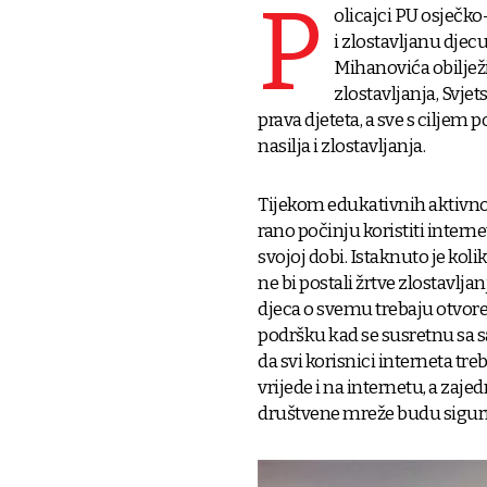
P
olicajci PU osječko
i zlostavljanu dje
Mihanovića obilježi
zlostavljanja, Svje
prava djeteta, a sve s ciljem p
nasilja i zlostavljanja.
Tijekom edukativnih aktivnos
rano počinju koristiti inter
svojoj dobi. Istaknuto je kol
ne bi postali žrtve zlostavljan
djeca o svemu trebaju otvoren
podršku kad se susretnu sa sa
da svi korisnici interneta tre
vrijede i na internetu, a zajed
društvene mreže budu sigurn