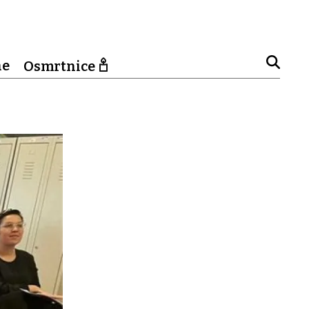
ne
Osmrtnice