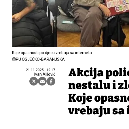
Koje opasnosti po djecu vrebaju sa interneta
PU OSJEČKO-BARANJSKA
Akcija poli
21.11.2025., 19:17
Ivan Alilović
nestalu i z
Koje opasno
vrebaju sa