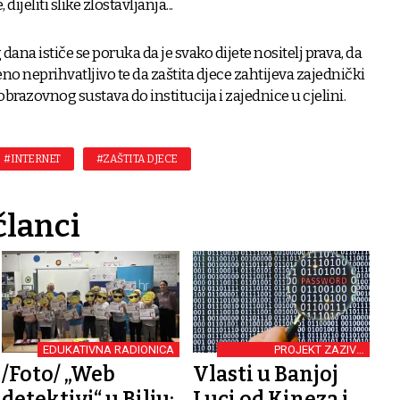
ijeliti slike zlostavljanja...
na ističe se poruka da je svako dijete nositelj prava, da
no neprihvatljivo te da zaštita djece zahtijeva zajednički
obrazovnog sustava do institucija i zajednice u cjelini.
#INTERNET
#ZAŠTITA DJECE
članci
EDUKATIVNA RADIONICA
PROJEKT ZAZIVA
OZBILJNU ZABRINUTOST
/Foto/ „Web
Vlasti u Banjoj
detektivi“ u Bilju:
Luci od Kineza i