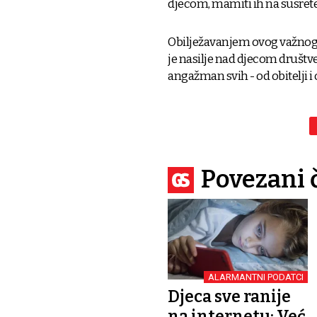
djecom, mamiti ih na susrete, d
Obilježavanjem ovog važnog da
je nasilje nad djecom društve
angažman svih - od obitelji i 
Povezani 
ALARMANTNI PODATCI
Djeca sve ranije
na internetu: Već