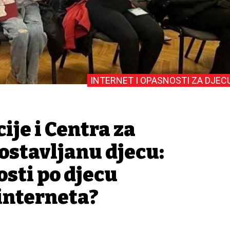
INTERNET I OPASNOSTI ZA DJEC
cije i Centra za
lostavljanu djecu:
sti po djecu
 interneta?