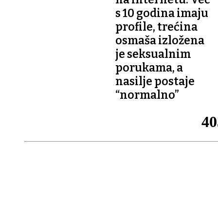
s 10 godina imaju
profile, trećina
osmaša izložena
je seksualnim
porukama, a
nasilje postaje
“normalno”