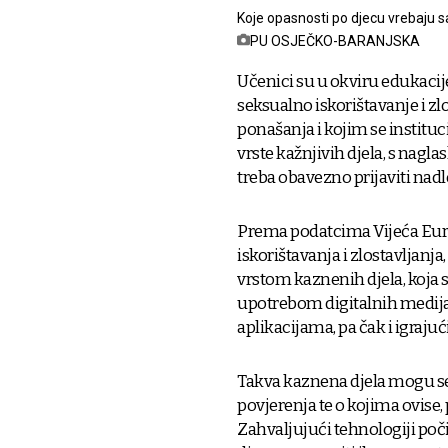
Koje opasnosti po djecu vrebaju s
PU OSJEČKO-BARANJSKA
Učenici su u okviru edukacije
seksualno iskorištavanje i zlo
ponašanja i kojim se institu
vrste kažnjivih djela, s naglas
treba obavezno prijaviti nad
Prema podatcima Vijeća Europ
iskorištavanja i zlostavljanja
vrstom kaznenih djela, koja 
upotrebom digitalnih medija
aplikacijama, pa čak i igrajuć
Takva kaznena djela mogu se 
povjerenja te o kojima ovise, p
Zahvaljujući tehnologiji poči