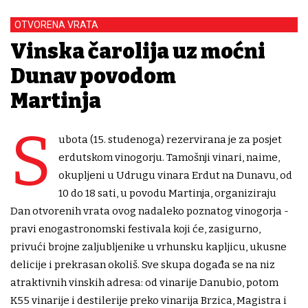
OTVORENA VRATA
Vinska čarolija uz moćni
Dunav povodom
Martinja
S
ubota (15. studenoga) rezervirana je za posjet
erdutskom vinogorju. Tamošnji vinari, naime,
okupljeni u Udrugu vinara Erdut na Dunavu, od
10 do 18 sati, u povodu Martinja, organiziraju
Dan otvorenih vrata ovog nadaleko poznatog vinogorja -
pravi enogastronomski festivala koji će, zasigurno,
privući brojne zaljubljenike u vrhunsku kapljicu, ukusne
delicije i prekrasan okoliš. Sve skupa događa se na niz
atraktivnih vinskih adresa: od vinarije Danubio, potom
K55 vinarije i destilerije preko vinarija Brzica, Magistra i