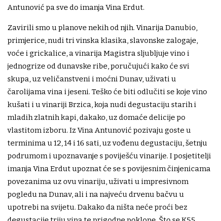
Antunović pa sve do imanja Vina Erdut.
Zavirili smo u planove nekih od njih. Vinarija Danubio,
primjerice, nudi tri vinska klasika, slavonske zalogaje,
voće i grickalice, a vinarija Magistra sljubljuje vino i
jednogrize od dunavske ribe, poručujući kako će svi
skupa, uz veličanstveni i moćni Dunav, uživati u
čarolijama vina i jeseni. Teško će biti odlučiti se koje vino
kušati i u vinariji Brzica, koja nudi degustaciju starih i
mladih zlatnih kapi, dakako, uz domaće delicije po
vlastitom izboru. Iz Vina Antunović pozivaju goste u
terminima u 12, 14 i 16 sati, uz vođenu degustaciju, šetnju
podrumom i upoznavanje s poviješću vinarije. I posjetitelji
imanja Vina Erdut upoznat će se s povijesnim činjenicama
povezanima uz ovu vinariju, uživati u impresivnom
pogledu na Dunav, ali i na najveću drvenu bačvu u
upotrebi na svijetu. Dakako da ništa neće proći bez
degustacije triju vina te prigodne poklone. Što se K55