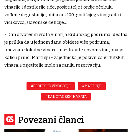
vinarije i destilerije tiče, posjetitelje i ondje očekuju
vođene degustacije, obilazak 100-godišnjeg vinograda i
vidikovca, slavonske delicije…
- Dan otvorenih vrata vinarija Erdutskog podruma idealna
je prilika da u jednom danu obiđete više podruma,
upoznate lokalne vinare i nazdravite novom vinu, onako
kako i priliči Martinju - zajednička je pozivnica erdutskih
vinara. Posjetitelje mole za raniju rezervaciju.
#ERDUTSKO VINOGORJE
#MARTINJE
#DAN OTVORENIH VRATA
Povezani članci