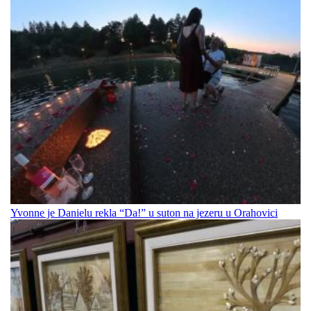
Yvonne je Danielu rekla “Da!” u suton na jezeru u Orahovici