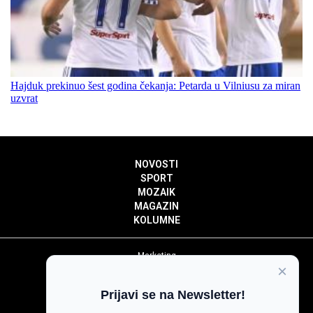
Hajduk prekinuo šest godina čekanja: Petarda u Vilniusu za miran
uzvrat
NOVOSTI
SPORT
MOZAIK
MAGAZIN
KOLUMNE
Marketing
×
Politika privatnosti
Politika kolačića
Prijavi se na Newsletter!
Impressum
Pravila prenošenja sadržaja