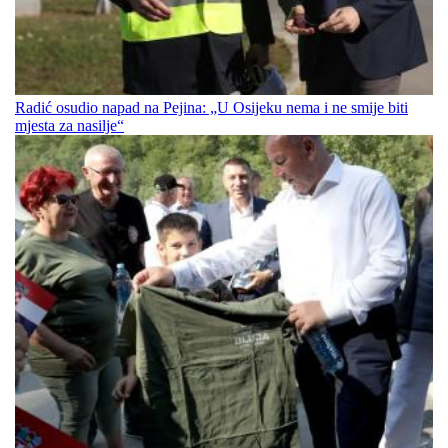
Radić osudio napad na Pejina: „U Osijeku nema i ne smije biti
mjesta za nasilje“