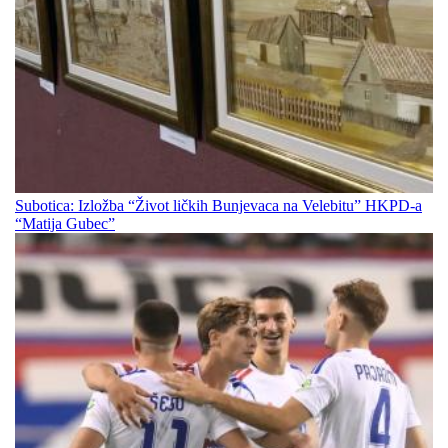
Subotica: Izložba “Život ličkih Bunjevaca na Velebitu” HKPD-a
“Matija Gubec”