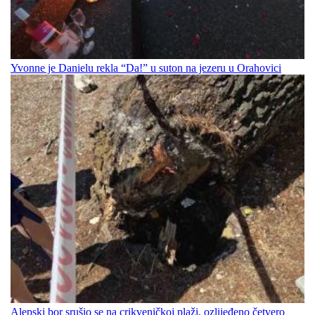
Yvonne je Danielu rekla “Da!” u suton na jezeru u Orahovici
Alepski bor srušio se na crikveničkoj plaži, ozlijeđeno četvero