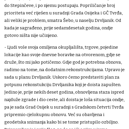
do Stepinčeve, i po njemu postupaju. Popriličan je broj
prioriteta već riješen u suradnji Grada Osijeka i GČ Tvrđa,
ali veliki je problem, smatra Šebo, u naselju Drvljanik. Od
kada je sagrađeno, prije sedamdesetak godina, ondje
gotovo ništa nije učinjeno.
- Ljudi vole svoja omiljena okupljališta, trgove, pojedine
lokacije kao svoje dnevne boravke na otvorenom, gdje se
druže, što mi jako potičemo. Gdje god je potrebna obnova,
radimo na tome, na dodatnim rekonstrukcijama. Upravo je
sada u planu Drvljanik. Uskoro ćemo predstaviti plan za
potpunu rekonstukciju Drvljanika koji je doista zapušten.
Jedino je, prije nekih deset godina, obnovljena staza ispred
najduže zgrade i dio ceste, ali doista je loša situacija ondje,
pa je sada Grad Osijek u suradnji s Gradskom četvrti Tvrđa
pripremio cjelokupnu obnovu. Već su obavljena i
geodetska snimanja kako bi se tome pristupilo ozbiljno.