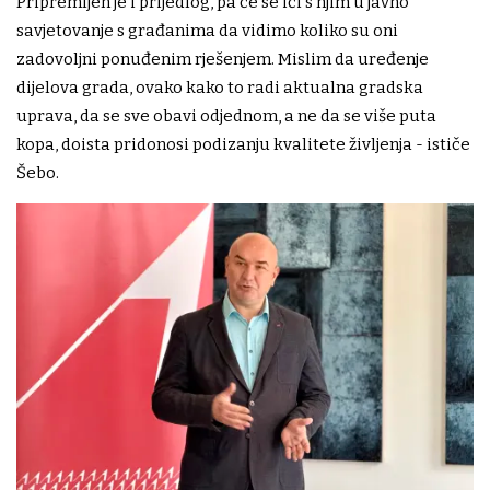
Pripremljen je i prijedlog, pa će se ići s njim u javno
savjetovanje s građanima da vidimo koliko su oni
zadovoljni ponuđenim rješenjem. Mislim da uređenje
dijelova grada, ovako kako to radi aktualna gradska
uprava, da se sve obavi odjednom, a ne da se više puta
kopa, doista pridonosi podizanju kvalitete življenja - ističe
Šebo.