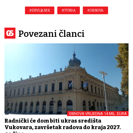
#DRVLJANIK
#TVRĐA
#OBNOVA
Povezani članci
OBNOVA VRIJEDNA 14 MIL. EURA
Radnički će dom biti ukras središta
Vukovara, završetak radova do kraja 2027.