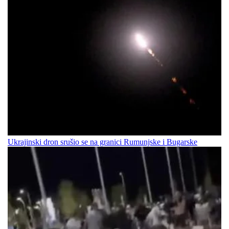
Ukrajinski dron srušio se na granici Rumunjske i Bugarske