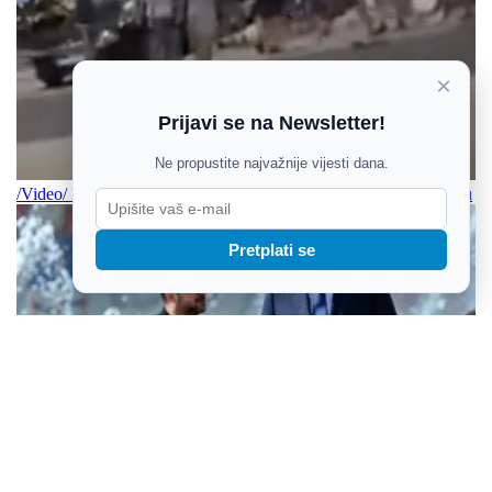
×
Prijavi se na Newsletter!
Ne propustite najvažnije vijesti dana.
/Video/ Izbila velika tučnjava članova BBB-a i Torcide u Zagrebu
Pretplati se